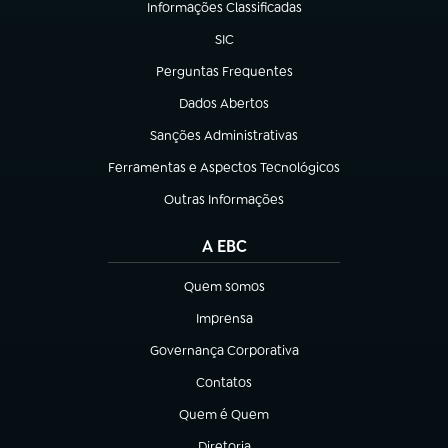
Informações Classificadas
(abre em nova aba)
SIC
(abre em nova aba)
Perguntas Frequentes
(abre em nova aba)
Dados Abertos
(abre em nova aba)
Sanções Administrativas
(abre em nova aba)
Ferramentas e Aspectos Tecnológicos
(abre em nova aba)
Outras Informações
(abre em nova aba)
A EBC
Quem somos
(abre em nova aba)
Imprensa
(abre em nova aba)
Governança Corporativa
(abre em nova aba)
Contatos
(abre em nova aba)
Quem é Quem
(abre em nova aba)
Diretoria