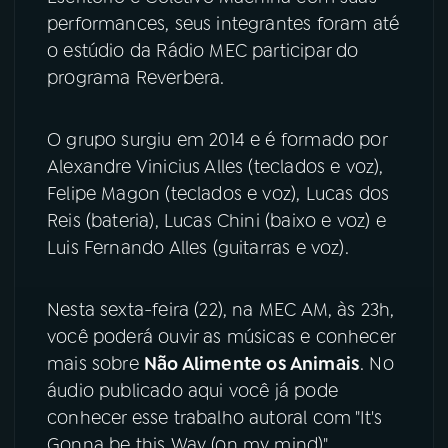
performances, seus integrantes foram até
YouTube
Facebook
o estúdio da Rádio MEC participar do
programa Reverbera.
Instagram
X
O grupo surgiu em 2014 e é formado por
TikTok
Alexandre Vinicius Alles (teclados e voz),
Felipe Magon (teclados e voz), Lucas dos
Reis (bateria), Lucas Chini (baixo e voz) e
Luis Fernando Alles (guitarras e voz).
Nesta sexta-feira (22), na MEC AM, às 23h,
você poderá ouvir as músicas e conhecer
mais sobre
Não Alimente os Animais
. No
áudio publicado aqui você já pode
conhecer esse trabalho autoral com "It's
Gonna be this Way (on my mind)".