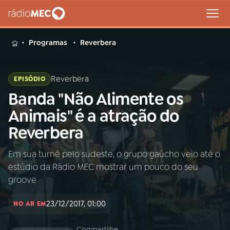
MENU
Programas
Reverbera
Reverbera
EPISÓDIO
Banda "Não Alimente os
Buscar
na
Animais" é a atração do
Rádio
Buscar
Reverbera
MEC
Em sua turnê pelo sudeste, o grupo gaúcho veio até o
Início
AO VIVO
estúdio da Rádio MEC mostrar um pouco do seu
groove
01
INÍCIO
23/12/2017, 01:00
NO AR EM
02
A RÁDIO
Compartilhe