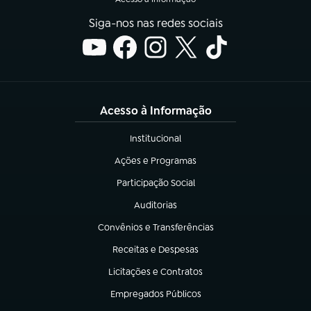
Siga-nos nas redes sociais
Acesso à Informação
Institucional
(abre em nova aba)
Ações e Programas
(abre em nova aba)
Participação Social
(abre em nova aba)
Auditorias
(abre em nova aba)
Convênios e Transferências
(abre em nova aba)
Receitas e Despesas
(abre em nova aba)
Licitações e Contratos
(abre em nova aba)
Empregados Públicos
(abre em nova aba)