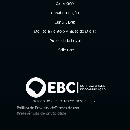
Canal GOV
(abre em nova aba)
Canal Educação
(abre em nova aba)
Canal Libras
(abre em nova aba)
Monitoramento e Análise de Mídias
(abre em nova aba)
Publicidade Legal
(abre em nova aba)
Rádio Gov
(abre em nova aba)
© Todos os direitos reservados pela EBC
Política de Privacidade
Termos de uso
(abre em nova aba)
(abre em nova aba)
Preferências de privacidade