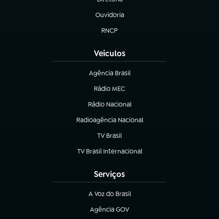
(abre em nova aba)
Ouvidoria
(abre em nova aba)
RNCP
(abre em nova aba)
Veículos
Agência Brasil
(abre em nova aba)
Rádio MEC
Rádio Nacional
(abre em nova aba)
Radioagência Nacional
(abre em nova aba)
TV Brasil
(abre em nova aba)
TV Brasil Internacional
(abre em nova aba)
Serviços
A Voz do Brasil
(abre em nova aba)
Agência GOV
(abre em nova aba)