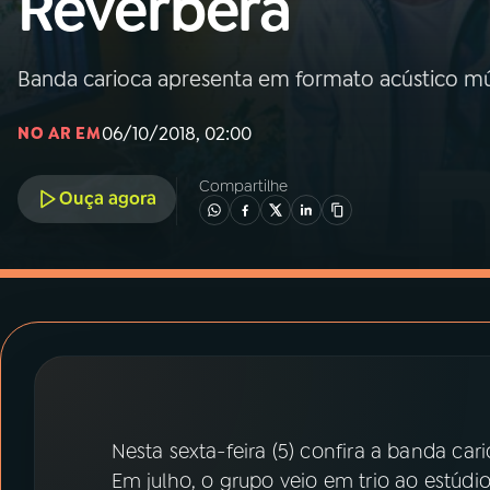
Reverbera
MEC
01
INÍCIO
Banda carioca apresenta em formato acústico mús
06/10/2018, 02:00
NO AR EM
02
A RÁDIO
Compartilhe
Ouça agora
03
PROGRAMAÇÃO
04
PROGRAMAS
05
PODCASTS
06
VIDEOCASTS
Nesta sexta-feira (5) confira a banda car
Em julho, o grupo veio em trio ao estúdio,