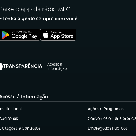
Baixe o app da rádio MEC
E tenha a gente sempre com você.
Acesso à
TRANSPARÊNCIA
abre em nova aba)
Informação
Acesso à Informação
Institucional
Ações e Programas
(abre em nova aba)
(abre em nova aba)
Auditorias
Convênios e Transferênci
(abre em nova aba)
(abre em nova aba)
Licitações e Contratos
Empregados Públicos
(abre em nova aba)
(abre em nova aba)