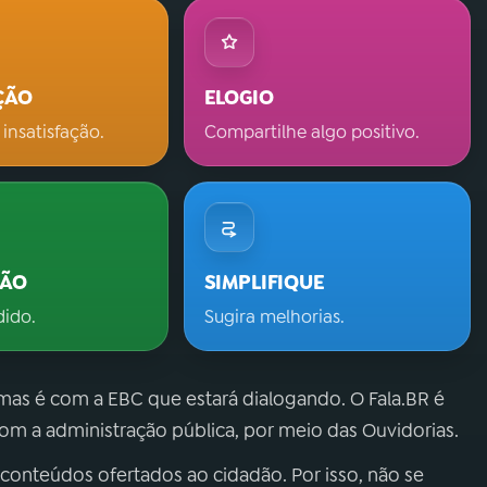
ÇÃO
ELOGIO
 insatisfação.
Compartilhe algo positivo.
ÇÃO
SIMPLIFIQUE
dido.
Sugira melhorias.
 mas é com a EBC que estará dialogando. O Fala.BR é
m a administração pública, por meio das Ouvidorias.
 conteúdos ofertados ao cidadão. Por isso, não se