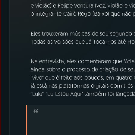
07
ÚLTIMAS
e violão) e Felipe Ventura (voz, violão 
o integrante Cairê Rego (Baixo) que não 
08
PRÊMIO RÁDIO MEC
Eles trouxeram músicas de seu segundo di
Todas as Versões que Já Tocamos até Ho
ACOMPANHE A RÁDIO MEC
YouTube
Facebook
Na entrevista, eles comentaram que "Atla
ainda sobre o processo de criação de s
Instagram
X
"vivo" que é feito aos poucos, em quatro 
já está nas plataformas digitais com três
TikTok
"Lulu". "Eu Estou Aqui" também foi lançad