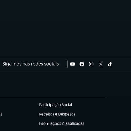
Siga-nos nas redes sociais
Participação Social
(abre em nova aba)
as
Receitas e Despesas
(abre em nova aba)
Informações Classificadas
(abre em nova aba)