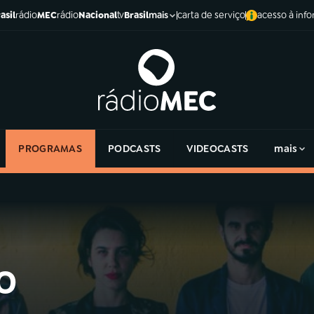
asil
rádio
MEC
rádio
Nacional
tv
Brasil
carta de serviço
acesso à inf
mais
PROGRAMAS
PODCASTS
VIDEOCASTS
mais
o