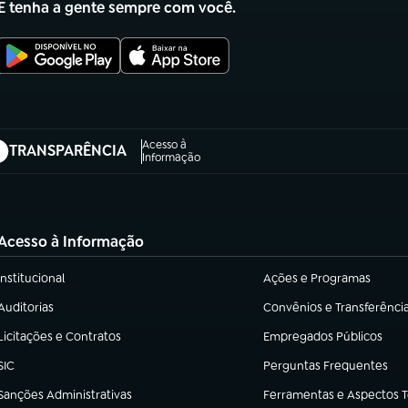
E tenha a gente sempre com você.
Acesso à
TRANSPARÊNCIA
abre em nova aba)
Informação
Acesso à Informação
Institucional
Ações e Programas
(abre em nova aba)
(abre em nova aba)
Auditorias
Convênios e Transferênci
(abre em nova aba)
(abre em nova aba)
Licitações e Contratos
Empregados Públicos
(abre em nova aba)
(abre em nova aba)
SIC
Perguntas Frequentes
(abre em nova aba)
(abre em nova aba)
Sanções Administrativas
Ferramentas e Aspectos 
(abre em nova aba)
(abre em nova aba)