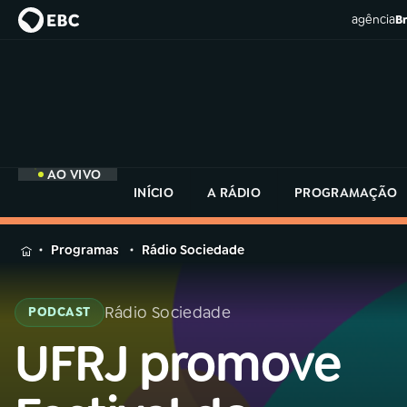
agência
Br
AO VIVO
INÍCIO
A RÁDIO
PROGRAMAÇÃO
MENU
Programas
Rádio Sociedade
Buscar
na
Rádio Sociedade
PODCAST
Rádio
Buscar
MEC
UFRJ promove
Buscar
na
Rádio
Início
AO VIVO