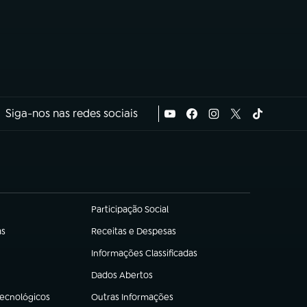
Siga-nos nas redes sociais
Participação Social
(abre em nova aba)
as
Receitas e Despesas
(abre em nova aba)
Informações Classificadas
(abre em nova aba)
Dados Abertos
(abre em nova aba)
Tecnológicos
Outras Informações
(abre em nova aba)