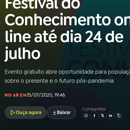
Festival do
MEC
Conhecimento o
01
INÍCIO
line até dia 24 de
02
A RÁDIO
julho
03
PROGRAMAÇÃO
Evento gratuito abre oportunidade para populaçã
04
PROGRAMAS
sobre o presente e o futuro pós-pandemia
05
PODCASTS
15/07/2020, 19:46
NO AR EM
Compartilhe
Ouça agora
Baixar
06
VIDEOCASTS