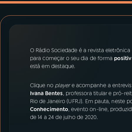
07
ÚLTIMAS
08
PRÊMIO RÁDIO MEC
ACOMPANHE A RÁDIO MEC
O Rádio Sociedade é a revista eletrônic
YouTube
Facebook
para começar o seu dia de forma
positi
está em destaque.
Instagram
X
TikTok
Clique no
player
e acompanhe a entrevist
Ivana Bentes
, professora titular e pró-r
Rio de Janeiro (UFRJ). Em pauta, neste p
Conhecimento
, evento on-line, produz
de 14 a 24 de julho de 2020.