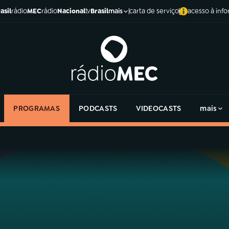
asil
rádio
MEC
rádio
Nacional
tv
Brasil
carta de serviço
acesso à inf
mais
PROGRAMAS
PODCASTS
VIDEOCASTS
mais