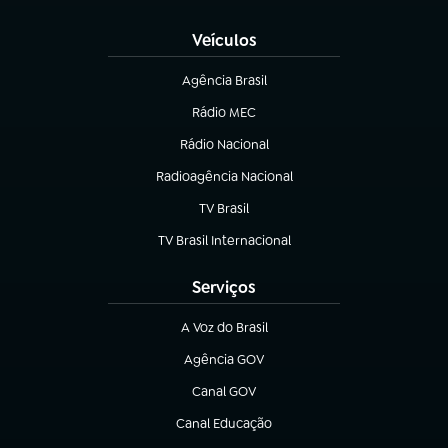
Veículos
Agência Brasil
(abre em nova aba)
Rádio MEC
Rádio Nacional
(abre em nova aba)
Radioagência Nacional
(abre em nova aba)
TV Brasil
(abre em nova aba)
TV Brasil Internacional
(abre em nova aba)
Serviços
A Voz do Brasil
(abre em nova aba)
Agência GOV
(abre em nova aba)
Canal GOV
(abre em nova aba)
Canal Educação
(abre em nova aba)