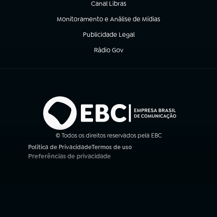
Canal Libras
(abre em nova aba)
Monitoramento e Análise de Mídias
(abre em nova aba)
Publicidade Legal
(abre em nova aba)
Rádio Gov
(abre em nova aba)
© Todos os direitos reservados pela EBC
Política de Privacidade
Termos de uso
(abre em nova aba)
(abre em nova aba)
Preferências de privacidade