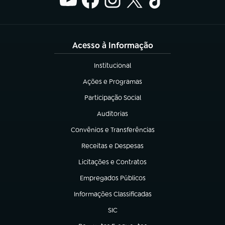
Acesso à Informação
Institucional
(abre em nova aba)
Ações e Programas
(abre em nova aba)
Participação Social
(abre em nova aba)
Auditorias
(abre em nova aba)
Convênios e Transferências
(abre em nova aba)
Receitas e Despesas
(abre em nova aba)
Licitações e Contratos
(abre em nova aba)
Empregados Públicos
(abre em nova aba)
Informações Classificadas
(abre em nova aba)
SIC
(abre em nova aba)