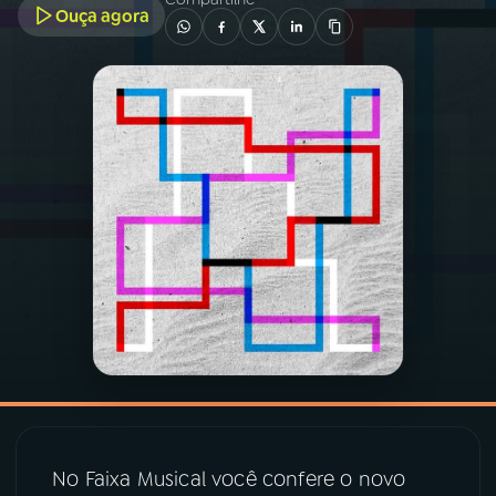
Ouça agora
03
PROGRAMAÇÃO
04
PROGRAMAS
05
PODCASTS
06
VIDEOCASTS
07
ÚLTIMAS
08
PRÊMIO RÁDIO MEC
No Faixa Musical você confere o novo
ACOMPANHE A RÁDIO MEC