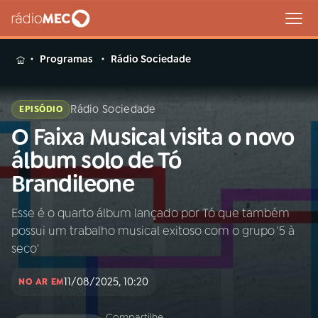
MENU
Programas
Rádio Sociedade
Rádio Sociedade
EPISÓDIO
O Faixa Musical visita o novo
Buscar
na
álbum solo de Tó
Rádio
Buscar
Brandileone
MEC
Esse é o quarto álbum lançado por Tó que também
Início
AO VIVO
possui um trabalho musical exitoso com o grupo '5 à
seco'
01
INÍCIO
11/08/2025, 10:20
NO AR EM
02
A RÁDIO
Compartilhe