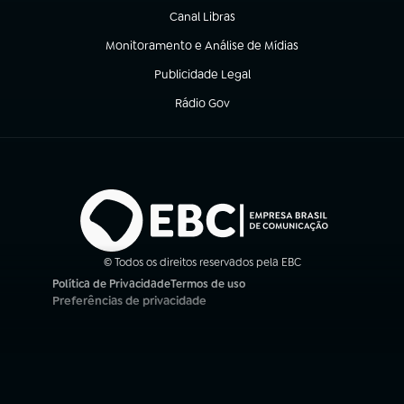
Canal Libras
(abre em nova aba)
Monitoramento e Análise de Mídias
(abre em nova aba)
Publicidade Legal
(abre em nova aba)
Rádio Gov
(abre em nova aba)
© Todos os direitos reservados pela EBC
Política de Privacidade
Termos de uso
(abre em nova aba)
(abre em nova aba)
Preferências de privacidade