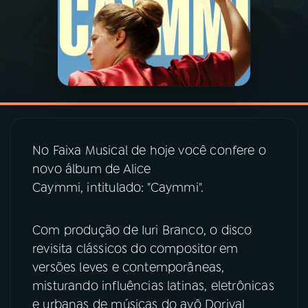
03
PROGRAMAÇÃO
04
PROGRAMAS
05
PODCASTS
No Faixa Musical de hoje você confere o
novo álbum de Alice
06
VIDEOCASTS
Caymmi, intitulado: "Caymmi".
07
ÚLTIMAS
Com produção de Iuri Branco, o disco
revisita clássicos do compositor em
08
PRÊMIO RÁDIO MEC
versões leves e contemporâneas,
misturando influências latinas, eletrônicas
e urbanas de músicas do avô Dorival
ACOMPANHE A RÁDIO MEC