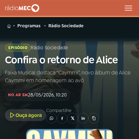
MENU
Programas
Rádio Sociedade
Rádio Sociedade
EPISÓDIO
Confira o retorno de Alice
Buscar
na
Rádio
Faixa Musical destaca “Caymmi”, novo álbum de Alice
Buscar
MEC
Caymmi em homenagem ao avô
Início
AO VIVO
28/05/2026, 10:20
NO AR EM
Compartilhe
01
INÍCIO
Ouça agora
02
A RÁDIO