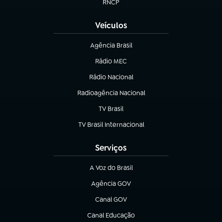
RNCP
(abre em nova aba)
Veículos
Agência Brasil
(abre em nova aba)
Rádio MEC
Rádio Nacional
(abre em nova aba)
Radioagência Nacional
(abre em nova aba)
TV Brasil
(abre em nova aba)
TV Brasil Internacional
(abre em nova aba)
Serviços
A Voz do Brasil
(abre em nova aba)
Agência GOV
(abre em nova aba)
Canal GOV
(abre em nova aba)
Canal Educação
(abre em nova aba)