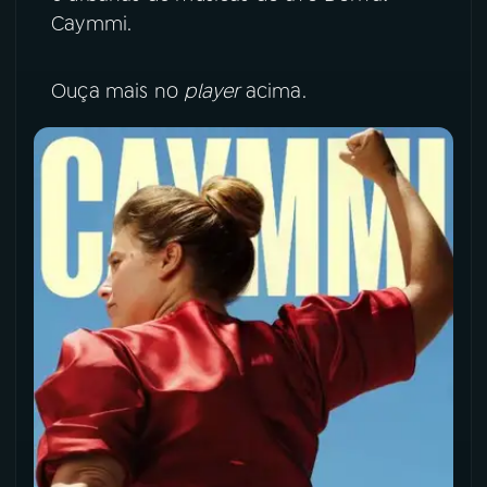
Caymmi.
YouTube
Facebook
Ouça mais no
player
acima.
Instagram
X
TikTok