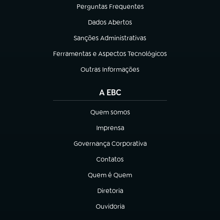
Perguntas Frequentes
(abre em nova aba)
Dados Abertos
(abre em nova aba)
Sanções Administrativas
(abre em nova aba)
Ferramentas e Aspectos Tecnológicos
(abre em nova aba)
Outras Informações
(abre em nova aba)
A EBC
Quem somos
(abre em nova aba)
Imprensa
(abre em nova aba)
Governança Corporativa
(abre em nova aba)
Contatos
(abre em nova aba)
Quem é Quem
(abre em nova aba)
Diretoria
(abre em nova aba)
Ouvidoria
(abre em nova aba)