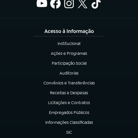
Acesso à Informação
Institucional
(abre em nova aba)
Ações e Programas
(abre em nova aba)
Participação Social
(abre em nova aba)
Auditorias
(abre em nova aba)
Convênios e Transferências
(abre em nova aba)
Receitas e Despesas
(abre em nova aba)
Licitações e Contratos
(abre em nova aba)
Empregados Públicos
(abre em nova aba)
Informações Classificadas
(abre em nova aba)
SIC
(abre em nova aba)