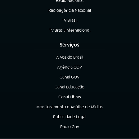
Rádio Nacional
(abre em nova aba)
Radioagência Nacional
(abre em nova aba)
TV Brasil
(abre em nova aba)
TV Brasil Internacional
(abre em nova aba)
Serviços
A Voz do Brasil
(abre em nova aba)
Agência GOV
(abre em nova aba)
Canal GOV
(abre em nova aba)
Canal Educação
(abre em nova aba)
Canal Libras
(abre em nova aba)
Monitoramento e Análise de Mídias
(abre em nova aba)
Publicidade Legal
(abre em nova aba)
Rádio Gov
(abre em nova aba)