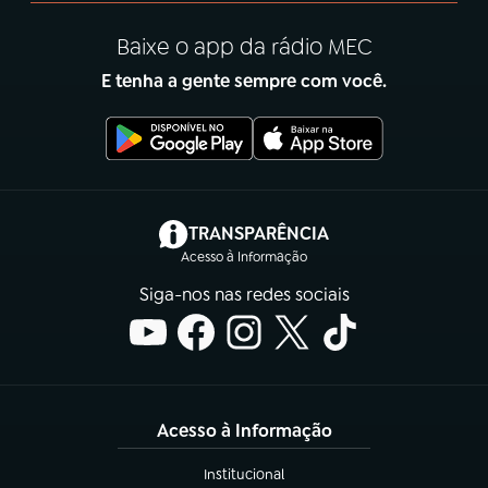
Baixe o app da rádio MEC
E tenha a gente sempre com você.
(abre em nova aba)
TRANSPARÊNCIA
Acesso à Informação
Siga-nos nas redes sociais
Acesso à Informação
Institucional
(abre em nova aba)