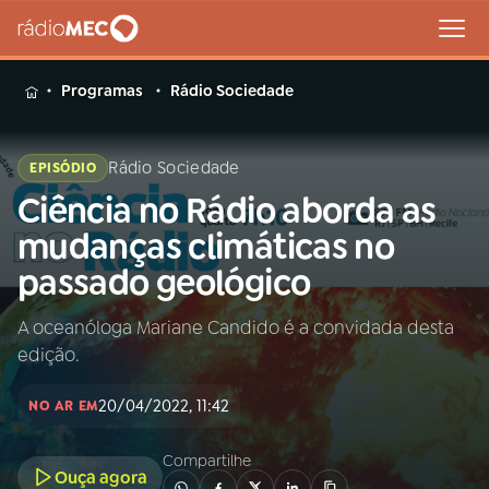
MENU
Programas
Rádio Sociedade
Rádio Sociedade
EPISÓDIO
Ciência no Rádio aborda as
Buscar
na
mudanças climáticas no
Rádio
Buscar
passado geológico
MEC
A oceanóloga Mariane Candido é a convidada desta
Início
AO VIVO
edição.
01
INÍCIO
20/04/2022, 11:42
NO AR EM
Compartilhe
02
A RÁDIO
Ouça agora