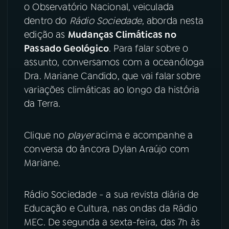
o Observatório Nacional, veiculada
dentro do
Rádio Sociedade
, aborda nesta
YouTube
Facebook
edição as
Mudanças Climáticas no
Passado Geológico
. Para falar sobre o
Instagram
X
assunto, conversamos com a oceanóloga
TikTok
Dra. Mariane Candido, que vai falar sobre
variações climáticas ao longo da história
da Terra.
Clique no
player
acima e acompanhe a
conversa do âncora Dylan Araújo com
Mariane.
Rádio Sociedade - a sua revista diária de
Educação e Cultura, nas ondas da Rádio
MEC. De segunda a sexta-feira, das 7h às