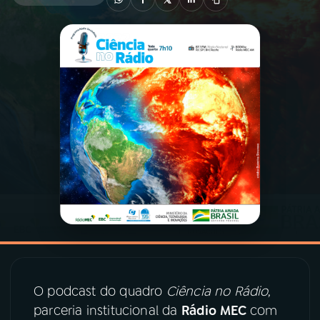
03
PROGRAMAÇÃO
04
PROGRAMAS
05
PODCASTS
06
VIDEOCASTS
07
ÚLTIMAS
08
PRÊMIO RÁDIO MEC
O podcast do quadro
Ciência no Rádio
,
parceria institucional da
Rádio MEC
com
ACOMPANHE A RÁDIO MEC