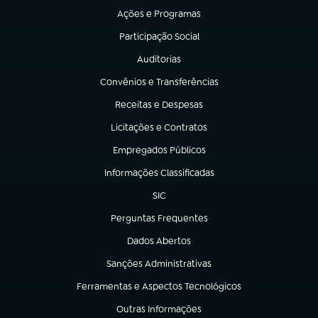
Ações e Programas
(abre em nova aba)
Participação Social
(abre em nova aba)
Auditorias
(abre em nova aba)
Convênios e Transferências
(abre em nova aba)
Receitas e Despesas
(abre em nova aba)
Licitações e Contratos
(abre em nova aba)
Empregados Públicos
(abre em nova aba)
Informações Classificadas
(abre em nova aba)
SIC
(abre em nova aba)
Perguntas Frequentes
(abre em nova aba)
Dados Abertos
(abre em nova aba)
Sanções Administrativas
(abre em nova aba)
Ferramentas e Aspectos Tecnológicos
(abre em nova aba)
Outras Informações
(abre em nova aba)