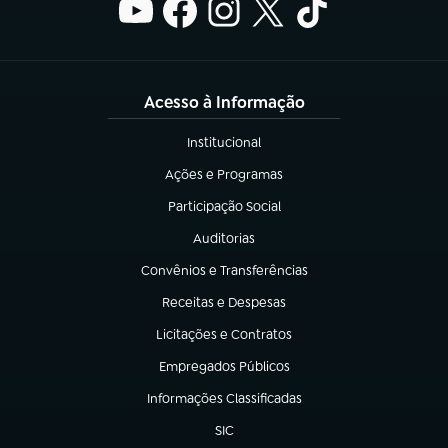
Acesso à Informação
Institucional
(abre em nova aba)
Ações e Programas
(abre em nova aba)
Participação Social
(abre em nova aba)
Auditorias
(abre em nova aba)
Convênios e Transferências
(abre em nova aba)
Receitas e Despesas
(abre em nova aba)
Licitações e Contratos
(abre em nova aba)
Empregados Públicos
(abre em nova aba)
Informações Classificadas
(abre em nova aba)
SIC
(abre em nova aba)