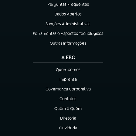
Perguntas Frequentes
(abre em nova aba)
Dados Abertos
(abre em nova aba)
Sanções Administrativas
(abre em nova aba)
Ferramentas e Aspectos Tecnológicos
(abre em nova aba)
Outras Informações
(abre em nova aba)
A EBC
Quem somos
(abre em nova aba)
Imprensa
(abre em nova aba)
Governança Corporativa
(abre em nova aba)
Contatos
(abre em nova aba)
Quem é Quem
(abre em nova aba)
Diretoria
(abre em nova aba)
Ouvidoria
(abre em nova aba)