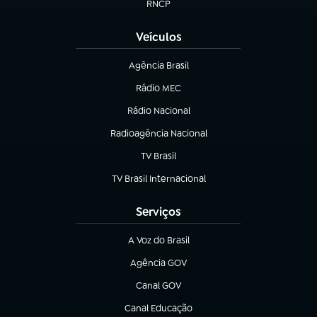
RNCP
(abre em nova aba)
Veículos
Agência Brasil
(abre em nova aba)
Rádio MEC
Rádio Nacional
(abre em nova aba)
Radioagência Nacional
(abre em nova aba)
TV Brasil
(abre em nova aba)
TV Brasil Internacional
(abre em nova aba)
Serviços
A Voz do Brasil
(abre em nova aba)
Agência GOV
(abre em nova aba)
Canal GOV
(abre em nova aba)
Canal Educação
(abre em nova aba)