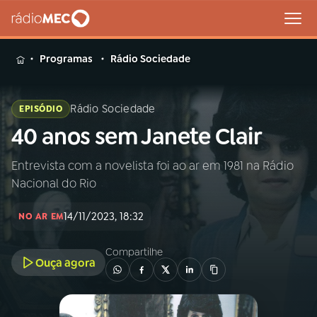
MENU
Programas
Rádio Sociedade
Rádio Sociedade
EPISÓDIO
40 anos sem Janete Clair
Buscar
na
Rádio
Entrevista com a novelista foi ao ar em 1981 na Rádio
Buscar
MEC
Nacional do Rio
Início
AO VIVO
14/11/2023, 18:32
NO AR EM
Compartilhe
01
INÍCIO
Ouça agora
02
A RÁDIO