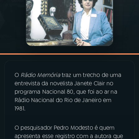
03
PROGRAMAÇÃO
04
PROGRAMAS
05
PODCASTS
O
Rádio Memória
traz um trecho de uma
06
VIDEOCASTS
entrevista da novelista Janete Clair no
programa Nacional 80, que foi ao ar na
07
ÚLTIMAS
Rádio Nacional do Rio de Janeiro em
1981.
08
PRÊMIO RÁDIO MEC
O pesquisador Pedro Modesto é quem
apresenta esse registro com a autora que
ACOMPANHE A RÁDIO MEC