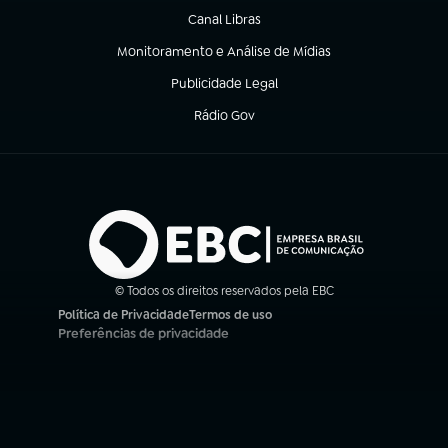
Canal Libras
(abre em nova aba)
Monitoramento e Análise de Mídias
(abre em nova aba)
Publicidade Legal
(abre em nova aba)
Rádio Gov
(abre em nova aba)
© Todos os direitos reservados pela EBC
Política de Privacidade
Termos de uso
(abre em nova aba)
(abre em nova aba)
Preferências de privacidade