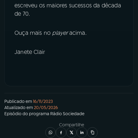
escreveu os maiores sucessos da década
de 70.
YouTube
Facebook
Instagram
X
Ouça mais no
player
acima.
TikTok
Janete Clair
Publicado em
16/11/2023
Atualizado em
20/05/2026
Episódio
do programa
Rádio Sociedade
Compartilhe