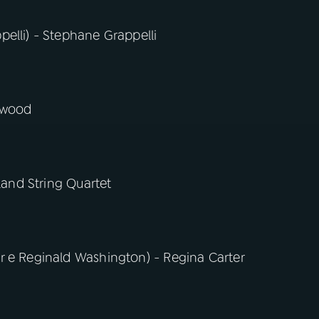
elli) - Stephane Grappelli
ckwood
land String Quartet
r e Reginald Washington) - Regina Carter