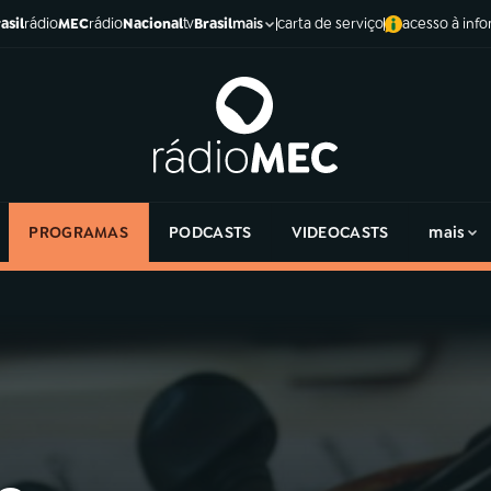
asil
rádio
MEC
rádio
Nacional
tv
Brasil
carta de serviço
acesso à inf
mais
PROGRAMAS
PODCASTS
VIDEOCASTS
mais