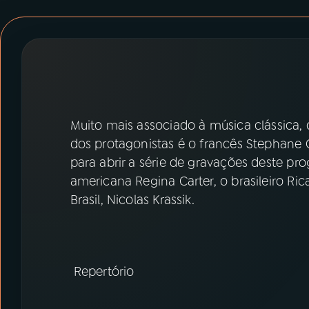
07
ÚLTIMAS
08
PRÊMIO RÁDIO MEC
ACOMPANHE A RÁDIO MEC
Muito mais associado à música clássica, 
YouTube
Facebook
dos protagonistas é o francês Stephane G
para abrir a série de gravações deste p
Instagram
X
americana Regina Carter, o brasileiro Ri
TikTok
Brasil, Nicolas Krassik.
Repertório