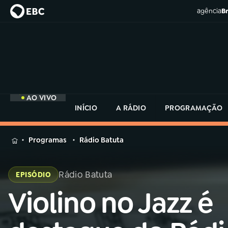
agência
Br
AO VIVO
INÍCIO
A RÁDIO
PROGRAMAÇÃO
MENU
Programas
Rádio Batuta
Buscar
na
Rádio Batuta
EPISÓDIO
Rádio
Buscar
MEC
Violino no Jazz é
Buscar
na
Rádio
Início
AO VIVO