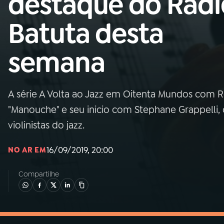
destaque do Rádi
MEC
Batuta desta
01
INÍCIO
semana
02
A RÁDIO
A série A Volta ao Jazz em Oitenta Mundos com Re
03
PROGRAMAÇÃO
"Manouche" e seu inicio com Stephane Grappelli
violinistas do jazz.
04
PROGRAMAS
16/09/2019, 20:00
NO AR EM
05
PODCASTS
Compartilhe
06
VIDEOCASTS