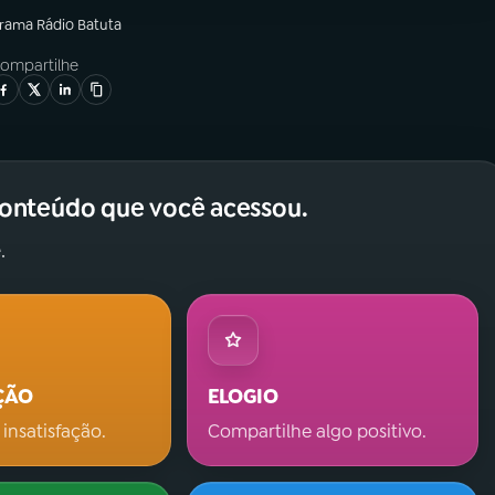
grama
Rádio Batuta
ompartilhe
conteúdo que você acessou.
.
ÇÃO
ELOGIO
 insatisfação.
Compartilhe algo positivo.