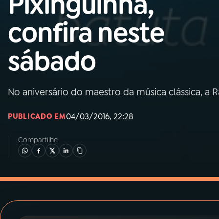
Pixinguinha,
MEC
confira neste
01
INÍCIO
sábado
02
A RÁDIO
No aniversário do maestro da música clássica, a R
03
PROGRAMAÇÃO
04/03/2016, 22:28
PUBLICADO EM
04
PROGRAMAS
Compartilhe
05
PODCASTS
06
VIDEOCASTS