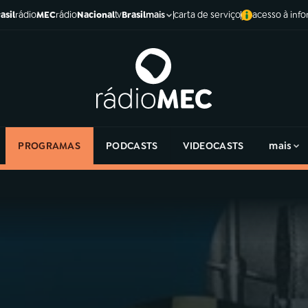
asil
rádio
MEC
rádio
Nacional
tv
Brasil
carta de serviço
acesso à inf
mais
PROGRAMAS
PODCASTS
VIDEOCASTS
mais