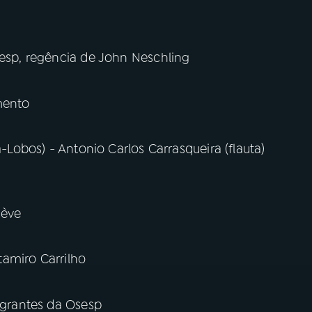
sesp, regência de John Neschling
mento
a-Lobos) - Antonio Carlos Carrasqueira (flauta)
Sève
ltamiro Carrilho
tegrantes da Osesp