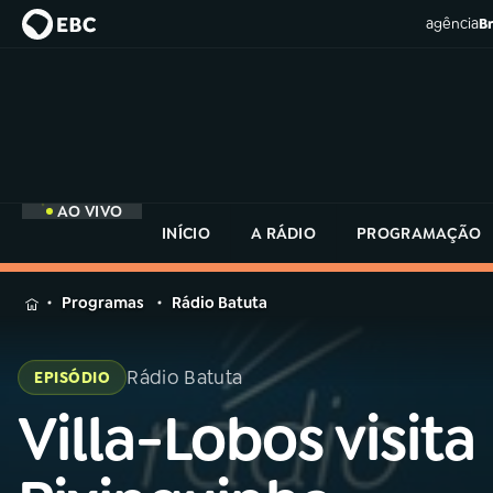
agência
Br
AO VIVO
INÍCIO
A RÁDIO
PROGRAMAÇÃO
MENU
Programas
Rádio Batuta
Buscar
na
Rádio Batuta
EPISÓDIO
Rádio
Buscar
MEC
Villa-Lobos visita
Buscar
na
Rádio
Início
AO VIVO