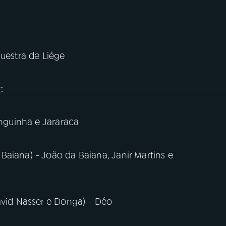
questra de Liège
c
inguinha e Jararaca
aiana) - João da Baiana, Janir Martins e
avid Nasser e Donga) - Déo