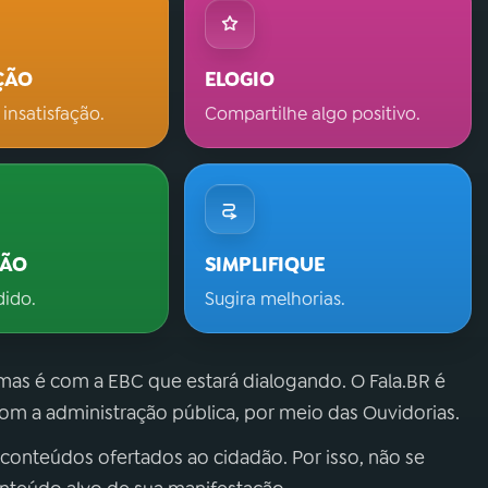
ÇÃO
ELOGIO
 insatisfação.
Compartilhe algo positivo.
ÇÃO
SIMPLIFIQUE
dido.
Sugira melhorias.
 mas é com a EBC que estará dialogando. O Fala.BR é
m a administração pública, por meio das Ouvidorias.
 conteúdos ofertados ao cidadão. Por isso, não se