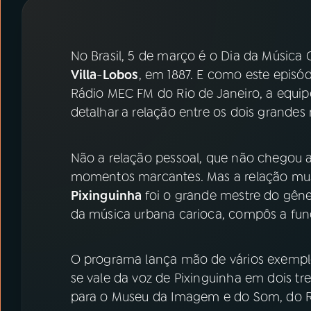
07
ÚLTIMAS
08
PRÊMIO RÁDIO MEC
No Brasil, 5 de março é o Dia da Música 
Villa
-
Lobos
, em 1887. E como este episó
Rádio MEC FM do Rio de Janeiro, a equi
ACOMPANHE A RÁDIO MEC
detalhar a relação entre os dois grandes
YouTube
Facebook
Não a relação pessoal, que não chegou a
Instagram
X
momentos marcantes. Mas a relação music
Pixinguinha
foi o grande mestre do gêne
TikTok
da música urbana carioca, compôs a fund
O programa lança mão de vários exemplos
se vale da voz de Pixinguinha em dois t
para o Museu da Imagem e do Som, do Ri