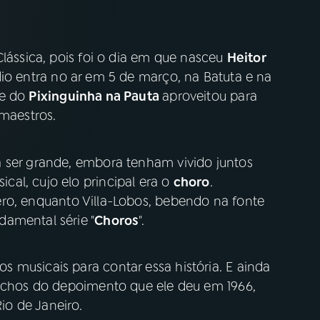
Clássica, pois foi o dia em que nasceu
Heitor
dio entra no ar em 5 de março, na Batuta e na
pe do
Pixinguinha na Pauta
aproveitou para
 maestros.
 ser grande, embora tenham vivido juntos
al, cujo elo principal era o
choro
.
ro, enquanto Villa-Lobos, bebendo na fonte
amental série "
Choros
".
 musicais para contar essa história. E ainda
rechos do depoimento que ele deu em 1966,
o de Janeiro.