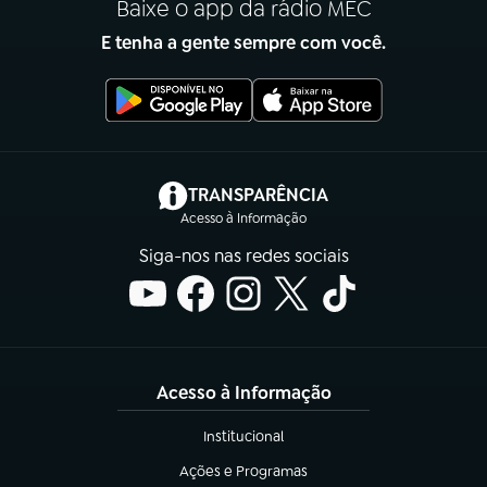
Baixe o app da rádio MEC
E tenha a gente sempre com você.
(abre em nova aba)
TRANSPARÊNCIA
Acesso à Informação
Siga-nos nas redes sociais
Acesso à Informação
Institucional
(abre em nova aba)
Ações e Programas
(abre em nova aba)