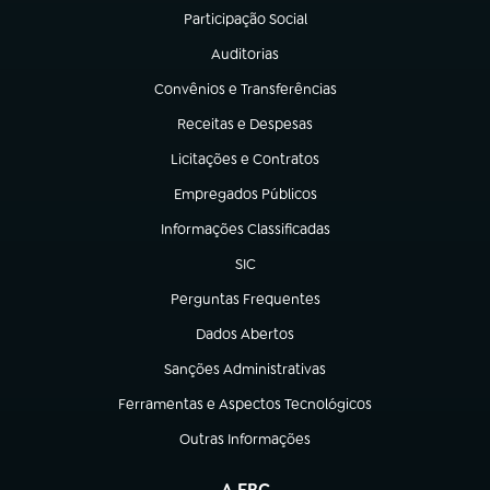
Participação Social
(abre em nova aba)
Auditorias
(abre em nova aba)
Convênios e Transferências
(abre em nova aba)
Receitas e Despesas
(abre em nova aba)
Licitações e Contratos
(abre em nova aba)
Empregados Públicos
(abre em nova aba)
Informações Classificadas
(abre em nova aba)
SIC
(abre em nova aba)
Perguntas Frequentes
(abre em nova aba)
Dados Abertos
(abre em nova aba)
Sanções Administrativas
(abre em nova aba)
Ferramentas e Aspectos Tecnológicos
(abre em nova aba)
Outras Informações
(abre em nova aba)