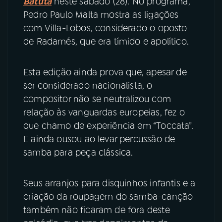
Batuta
neste sábado (28). No programa,
Pedro Paulo Malta mostra as ligações
YouTube
Facebook
com Villa-Lobos, considerado o oposto
de Radamés, que era tímido e apolítico.
Instagram
X
Esta edição ainda prova que, apesar de
TikTok
ser considerado nacionalista, o
compositor não se neutralizou com
relação às vanguardas europeias, fez o
que chamo de experiência em “Toccata”.
E ainda ousou ao levar percussão de
samba para peça clássica.
Seus arranjos para disquinhos infantis e a
criação da roupagem do samba-canção
também não ficaram de fora deste