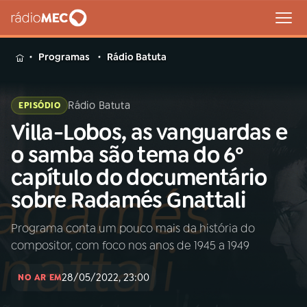
MENU
Programas
Rádio Batuta
Rádio Batuta
EPISÓDIO
Villa-Lobos, as vanguardas e
Buscar
na
o samba são tema do 6º
Rádio
Buscar
capítulo do documentário
MEC
sobre Radamés Gnattali
Início
AO VIVO
Programa conta um pouco mais da história do
compositor, com foco nos anos de 1945 a 1949
01
INÍCIO
28/05/2022, 23:00
NO AR EM
02
A RÁDIO