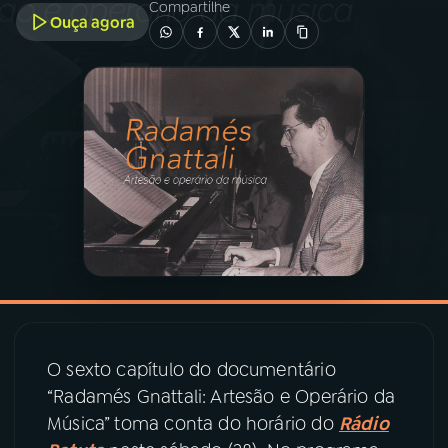
Compartilhe
Ouça agora
03
PROGRAMAÇÃO
04
PROGRAMAS
05
PODCASTS
06
VIDEOCASTS
07
ÚLTIMAS
O sexto capítulo do documentário
08
PRÊMIO RÁDIO MEC
“Radamés Gnattali: Artesão e Operário da
Música” toma conta do horário do
Rádio
ACOMPANHE A RÁDIO MEC