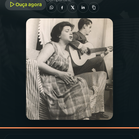
Ouça agora
03
PROGRAMAÇÃO
04
PROGRAMAS
05
PODCASTS
06
VIDEOCASTS
07
ÚLTIMAS
08
PRÊMIO RÁDIO MEC
ACOMPANHE A RÁDIO MEC