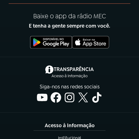
Baixe o app da rádio MEC
E tenha a gente sempre com você.
(abre em nova aba)
TRANSPARÊNCIA
Acesso à Informação
Siga-nos nas redes sociais
Acesso à Informação
Institucional