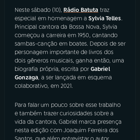
Neste sábado (10),
Rádio Batuta
traz
YouTube
Facebook
especial em homenagem a
Sylvia Telles
.
Principal cantora da Bossa Nova, Sylvia
Instagram
X
começou a carreira em 1950, cantando
sambas-canção em boates. Depois de ser
TikTok
personagem importante de livros dos
dois gêneros musicais, ganha então, uma
biografia própria, escrita por
Gabriel
Gonzaga
, a ser lançada em esquema
colaborativo, em 2021.
Para falar um pouco sobre esse trabalho
e também trazer curiosidades sobre a
vida da cantora, Gabriel marca presença
nesta edição com Joaquim Ferreira dos
Santos, que além entrevistar o autor,