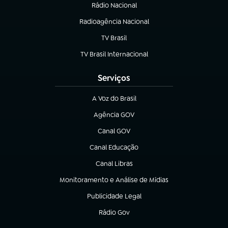
Rádio Nacional
(abre em nova aba)
Radioagência Nacional
(abre em nova aba)
TV Brasil
(abre em nova aba)
TV Brasil Internacional
(abre em nova aba)
Serviços
A Voz do Brasil
(abre em nova aba)
Agência GOV
(abre em nova aba)
Canal GOV
(abre em nova aba)
Canal Educação
(abre em nova aba)
Canal Libras
(abre em nova aba)
Monitoramento e Análise de Mídias
(abre em nova aba)
Publicidade Legal
(abre em nova aba)
Rádio Gov
(abre em nova aba)