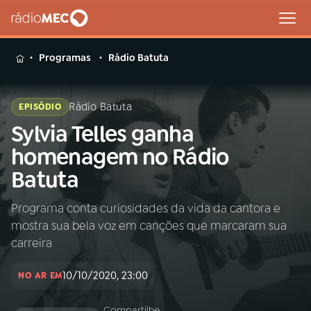
MENU
Programas
Rádio Batuta
Rádio Batuta
EPISÓDIO
Sylvia Telles ganha
Buscar
na
homenagem no Rádio
Rádio
Buscar
Batuta
MEC
Programa conta curiosidades da vida da cantora e
Início
AO VIVO
mostra sua bela voz em canções que marcaram sua
carreira
01
INÍCIO
10/10/2020, 23:00
NO AR EM
02
A RÁDIO
Compartilhe