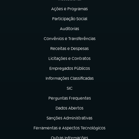
(abre em nova aba)
Ações e Programas
(abre em nova aba)
Participação Social
(abre em nova aba)
Auditorias
(abre em nova aba)
Convênios e Transferências
(abre em nova aba)
Receitas e Despesas
(abre em nova aba)
Licitações e Contratos
(abre em nova aba)
Empregados Públicos
(abre em nova aba)
Informações Classificadas
(abre em nova aba)
SIC
(abre em nova aba)
Perguntas Frequentes
(abre em nova aba)
Dados Abertos
(abre em nova aba)
Sanções Administrativas
(abre em nova aba)
Ferramentas e Aspectos Tecnológicos
(abre em nova aba)
Outras Informações