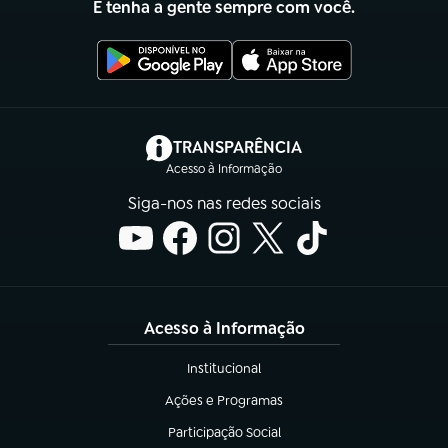
E tenha a gente sempre com você.
(abre em nova aba)
TRANSPARÊNCIA
Acesso à Informação
Siga-nos nas redes sociais
Acesso à Informação
Institucional
(abre em nova aba)
Ações e Programas
(abre em nova aba)
Participação Social
(abre em nova aba)