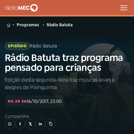
MENU
Programas
Rádio Batuta
Rádio Batuta
EPISÓDIO
Rádio Batuta traz programa
Buscar
na
pensado para crianças
Rádio
Buscar
MEC
Edição desta segunda-feira traz músicas leves e
alegres de Pixinguinha
Início
AO VIVO
16/10/2017, 23:00
NO AR EM
01
INÍCIO
Compartilhe
02
A RÁDIO