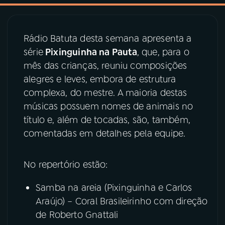
03
PROGRAMAÇÃO
Rádio Batuta desta semana apresenta a
série
Pixinguinha na Pauta
, que, para o
04
PROGRAMAS
mês das crianças, reuniu composições
alegres e leves, embora de estrutura
05
PODCASTS
complexa, do mestre. A maioria destas
músicas possuem nomes de animais no
título e, além de tocadas, são, também,
06
VIDEOCASTS
comentadas em detalhes pela equipe.
07
ÚLTIMAS
No repertório estão:
Samba na areia (Pixinguinha e Carlos
08
PRÊMIO RÁDIO MEC
Araújo) – Coral Brasileirinho com direção
de Roberto Gnattali
ACOMPANHE A RÁDIO MEC