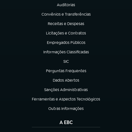
Auditorias
(abre em nova aba)
Convênios e Transferências
(abre em nova aba)
Receitas e Despesas
(abre em nova aba)
Licitações e Contratos
(abre em nova aba)
Empregados Públicos
(abre em nova aba)
Informações Classificadas
(abre em nova aba)
SIC
(abre em nova aba)
Perguntas Frequentes
(abre em nova aba)
Dados Abertos
(abre em nova aba)
Sanções Administrativas
(abre em nova aba)
Ferramentas e Aspectos Tecnológicos
(abre em nova aba)
Outras Informações
(abre em nova aba)
A EBC