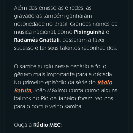
Além das emissoras e redes, as
YouTube
Facebook
gravadoras também ganharam
notoriedade no Brasil. Grandes nomes da
Instagram
X
música nacional, como
Pixinguinha
e
Radamés Gnattali
, passaram a fazer
TikTok
sucesso e ter seus talentos reconhecidos.
O samba surgiu nesse cenário e foi o
gênero mais importante para a década.
No primeiro episódio da série do
Rádio
Batuta
, João Máximo conta como alguns
bairros do Rio de Janeiro foram redutos
para o bom e velho samba.
Ouça a
Rádio MEC
: