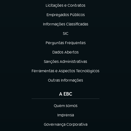
Licitações e Contratos
(abre em nova aba)
Empregados Públicos
(abre em nova aba)
Informações Classificadas
(abre em nova aba)
SIC
(abre em nova aba)
Perguntas Frequentes
(abre em nova aba)
Dados Abertos
(abre em nova aba)
Sanções Administrativas
(abre em nova aba)
Ferramentas e Aspectos Tecnológicos
(abre em nova aba)
Outras Informações
(abre em nova aba)
A EBC
Quem somos
(abre em nova aba)
Imprensa
(abre em nova aba)
Governança Corporativa
(abre em nova aba)