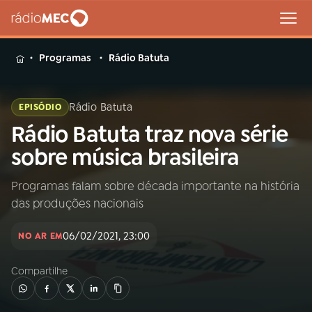
MENU
Programas
Rádio Batuta
Rádio Batuta
EPISÓDIO
Rádio Batuta traz nova série
Buscar
na
sobre música brasileira
Rádio
Buscar
MEC
Programas falam sobre década importante na história
das produções nacionais
Início
AO VIVO
06/02/2021, 23:00
NO AR EM
01
INÍCIO
Compartilhe
02
A RÁDIO