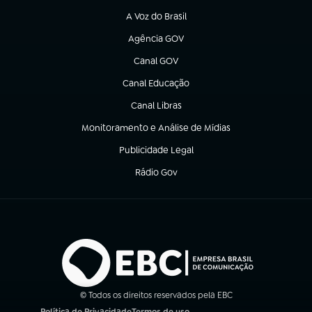
A Voz do Brasil
(abre em nova aba)
Agência GOV
(abre em nova aba)
Canal GOV
(abre em nova aba)
Canal Educação
(abre em nova aba)
Canal Libras
(abre em nova aba)
Monitoramento e Análise de Mídias
(abre em nova aba)
Publicidade Legal
(abre em nova aba)
Rádio Gov
(abre em nova aba)
© Todos os direitos reservados pela EBC