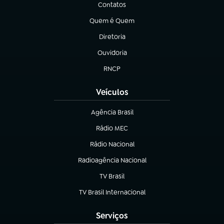
Contatos
(abre em nova aba)
Quem é Quem
(abre em nova aba)
Diretoria
(abre em nova aba)
Ouvidoria
(abre em nova aba)
RNCP
(abre em nova aba)
Veículos
Agência Brasil
(abre em nova aba)
Rádio MEC
Rádio Nacional
(abre em nova aba)
Radioagência Nacional
(abre em nova aba)
TV Brasil
(abre em nova aba)
TV Brasil Internacional
(abre em nova aba)
Serviços