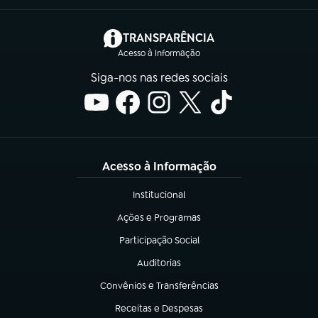
(abre em nova aba)
TRANSPARÊNCIA
Acesso à Informação
Siga-nos nas redes sociais
Acesso à Informação
Institucional
(abre em nova aba)
Ações e Programas
(abre em nova aba)
Participação Social
(abre em nova aba)
Auditorias
(abre em nova aba)
Convênios e Transferências
(abre em nova aba)
Receitas e Despesas
(abre em nova aba)