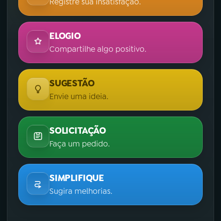
Registre sua insatisfação.
ELOGIO
Compartilhe algo positivo.
SUGESTÃO
Envie uma ideia.
SOLICITAÇÃO
Faça um pedido.
SIMPLIFIQUE
Sugira melhorias.