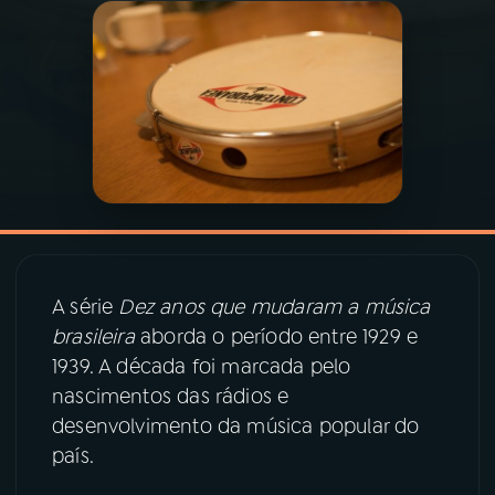
03
PROGRAMAÇÃO
04
PROGRAMAS
05
PODCASTS
06
VIDEOCASTS
A série
Dez anos que mudaram a música
brasileira
aborda o período entre 1929 e
07
ÚLTIMAS
1939. A década foi marcada pelo
nascimentos das rádios e
08
PRÊMIO RÁDIO MEC
desenvolvimento da música popular do
país.
ACOMPANHE A RÁDIO MEC