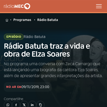
MENU
Programas
Rádio Batuta
Rádio Batuta
EPISÓDIO
Rádio Batuta traz a vida e
Buscar
na
obra de Elza Soares
Rádio
Buscar
MEC
No programa uma conversa com Zeca Camargo que
está lançando uma biografia da cantora Elza Soares,
Início
AO VIVO
além de apresentar grandes interpretações da artista.
09/11/2019, 23:00
01
INÍCIO
NO AR EM
Compartilhe
02
A RÁDIO