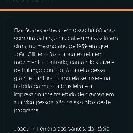
03
PROGRAMAÇÃO
Elza Soares estreou em disco há 60 anos
04
PROGRAMAS
com um balanço radical e uma voz lá em
cima, no mesmo ano de 1959 em que
João Gilberto fazia a sua estreia em
05
PODCASTS
movimento contrário, cantando suave e
de balanço contido. A carreira dessa
06
VIDEOCASTS
grande cantora, como ela se insere na
história da música brasileira e a
07
ÚLTIMAS
impressionante trajetória de dramas em
sua vida pessoal são os assuntos deste
programa.
08
PRÊMIO RÁDIO MEC
Joaquim Ferreira dos Santos, da Rádio
ACOMPANHE A RÁDIO MEC