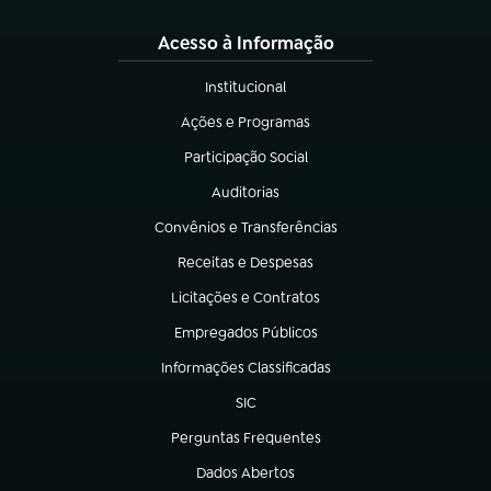
Acesso à Informação
Institucional
(abre em nova aba)
Ações e Programas
(abre em nova aba)
Participação Social
(abre em nova aba)
Auditorias
(abre em nova aba)
Convênios e Transferências
(abre em nova aba)
Receitas e Despesas
(abre em nova aba)
Licitações e Contratos
(abre em nova aba)
Empregados Públicos
(abre em nova aba)
Informações Classificadas
(abre em nova aba)
SIC
(abre em nova aba)
Perguntas Frequentes
(abre em nova aba)
Dados Abertos
(abre em nova aba)