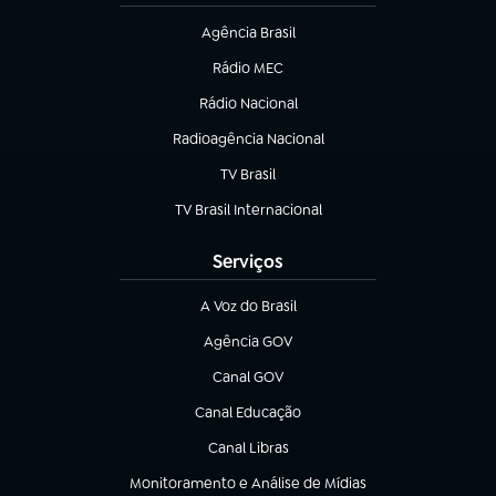
Agência Brasil
(abre em nova aba)
Rádio MEC
Rádio Nacional
(abre em nova aba)
Radioagência Nacional
(abre em nova aba)
TV Brasil
(abre em nova aba)
TV Brasil Internacional
(abre em nova aba)
Serviços
A Voz do Brasil
(abre em nova aba)
Agência GOV
(abre em nova aba)
Canal GOV
(abre em nova aba)
Canal Educação
(abre em nova aba)
Canal Libras
(abre em nova aba)
Monitoramento e Análise de Mídias
(abre em nova aba)