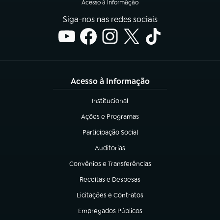
Acesso à Informação
Siga-nos nas redes sociais
Acesso à Informação
Institucional
(abre em nova aba)
Ações e Programas
(abre em nova aba)
Participação Social
(abre em nova aba)
Auditorias
(abre em nova aba)
Convênios e Transferências
(abre em nova aba)
Receitas e Despesas
(abre em nova aba)
Licitações e Contratos
(abre em nova aba)
Empregados Públicos
(abre em nova aba)