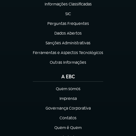
Informações Classificadas
(abre em nova aba)
SIC
(abre em nova aba)
Perguntas Frequentes
(abre em nova aba)
Dados Abertos
(abre em nova aba)
Sanções Administrativas
(abre em nova aba)
Ferramentas e Aspectos Tecnológicos
(abre em nova aba)
Outras Informações
(abre em nova aba)
A EBC
Quem somos
(abre em nova aba)
Imprensa
(abre em nova aba)
Governança Corporativa
(abre em nova aba)
Contatos
(abre em nova aba)
Quem é Quem
(abre em nova aba)