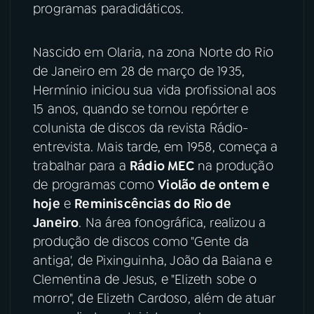
programas paradidáticos.
YouTube
Facebook
Nascido em Olaria, na zona Norte do Rio
Instagram
X
de Janeiro em 28 de março de 1935,
Hermínio iniciou sua vida profissional aos
TikTok
15 anos, quando se tornou repórter e
colunista de discos da revista Rádio-
entrevista. Mais tarde, em 1958, começa a
trabalhar para a
Rádio MEC
na produção
de programas como
Violão de ontem e
hoje
e
Reminiscências do Rio de
Janeiro
. Na área fonográfica, realizou a
produção de discos como "Gente da
antiga', de Pixinguinha, João da Baiana e
Clementina de Jesus, e "Elizeth sobe o
morro", de Elizeth Cardoso, além de atuar