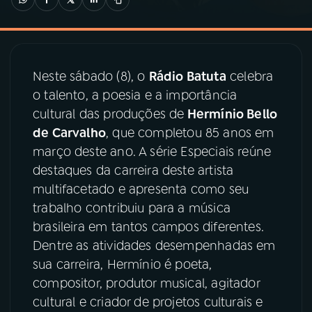
03
PROGRAMAÇÃO
Neste sábado (8), o
Rádio Batuta
celebra
04
PROGRAMAS
o talento, a poesia e a importância
cultural das produções de
Hermínio Bello
05
PODCASTS
de Carvalho
, que completou 85 anos em
março deste ano. A série Especiais reúne
destaques da carreira deste artista
06
VIDEOCASTS
multifacetado e apresenta como seu
trabalho contribuiu para a música
07
ÚLTIMAS
brasileira em tantos campos diferentes.
Dentre as atividades desempenhadas em
sua carreira, Hermínio é poeta,
08
PRÊMIO RÁDIO MEC
compositor, produtor musical, agitador
cultural e criador de projetos culturais e
ACOMPANHE A RÁDIO MEC