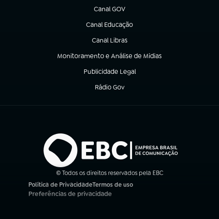
Canal GOV
(abre em nova aba)
Canal Educação
(abre em nova aba)
Canal Libras
(abre em nova aba)
Monitoramento e Análise de Mídias
(abre em nova aba)
Publicidade Legal
(abre em nova aba)
Rádio Gov
(abre em nova aba)
© Todos os direitos reservados pela EBC
Política de Privacidade
Termos de uso
(abre em nova aba)
(abre em nova aba)
Preferências de privacidade