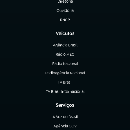
Diretoria
(abre em nova aba)
Ouvidoria
(abre em nova aba)
RNCP
(abre em nova aba)
Veículos
Agência Brasil
(abre em nova aba)
Rádio MEC
Rádio Nacional
(abre em nova aba)
Radioagência Nacional
(abre em nova aba)
TV Brasil
(abre em nova aba)
TV Brasil Internacional
(abre em nova aba)
Serviços
A Voz do Brasil
(abre em nova aba)
Agência GOV
(abre em nova aba)