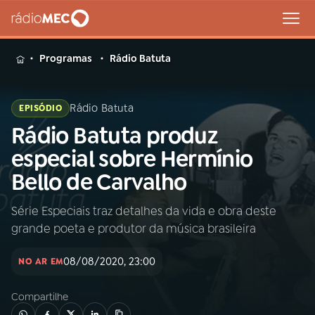
MENU
Programas
Rádio Batuta
Rádio Batuta
EPISÓDIO
Rádio Batuta produz
Buscar
na
especial sobre Hermínio
Rádio
Buscar
Bello de Carvalho
MEC
Série Especiais traz detalhes da vida e obra deste
Início
AO VIVO
grande poeta e produtor da música brasileira
01
INÍCIO
08/08/2020, 23:00
NO AR EM
Compartilhe
02
A RÁDIO