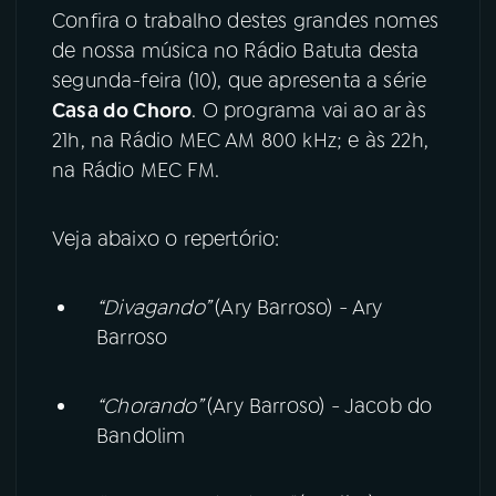
Confira o trabalho destes grandes nomes
de nossa música no Rádio Batuta desta
YouTube
Facebook
segunda-feira (10), que apresenta a série
Instagram
X
Casa do Choro
. O programa vai ao ar às
21h, na Rádio MEC AM 800 kHz; e às 22h,
TikTok
na Rádio MEC FM.
Veja abaixo o repertório:
“Divagando”
(Ary Barroso) - Ary
Barroso
“Chorando”
(Ary Barroso) - Jacob do
Bandolim