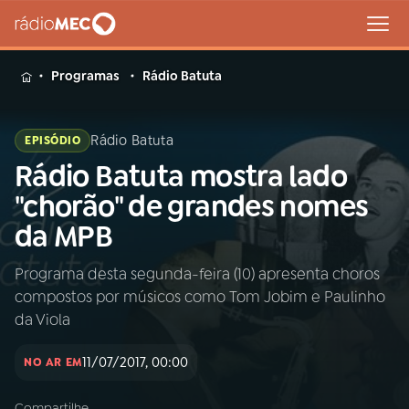
MENU
Programas
Rádio Batuta
Rádio Batuta
EPISÓDIO
Rádio Batuta mostra lado
Buscar
na
"chorão" de grandes nomes
Rádio
Buscar
da MPB
MEC
Programa desta segunda-feira (10) apresenta choros
Início
AO VIVO
compostos por músicos como Tom Jobim e Paulinho
da Viola
01
INÍCIO
11/07/2017, 00:00
NO AR EM
02
A RÁDIO
Compartilhe