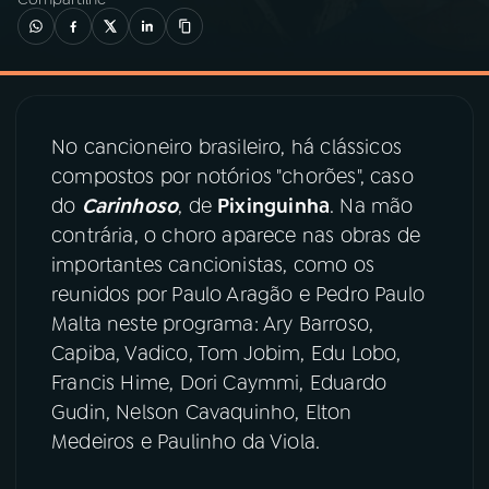
03
PROGRAMAÇÃO
04
PROGRAMAS
No cancioneiro brasileiro, há clássicos
compostos por notórios "chorões", caso
05
PODCASTS
do
Carinhoso
, de
Pixinguinha
. Na mão
contrária, o choro aparece nas obras de
importantes cancionistas, como os
06
VIDEOCASTS
reunidos por Paulo Aragão e Pedro Paulo
Malta neste programa: Ary Barroso,
07
ÚLTIMAS
Capiba, Vadico, Tom Jobim, Edu Lobo,
Francis Hime, Dori Caymmi, Eduardo
Gudin, Nelson Cavaquinho, Elton
08
PRÊMIO RÁDIO MEC
Medeiros e Paulinho da Viola.
ACOMPANHE A RÁDIO MEC