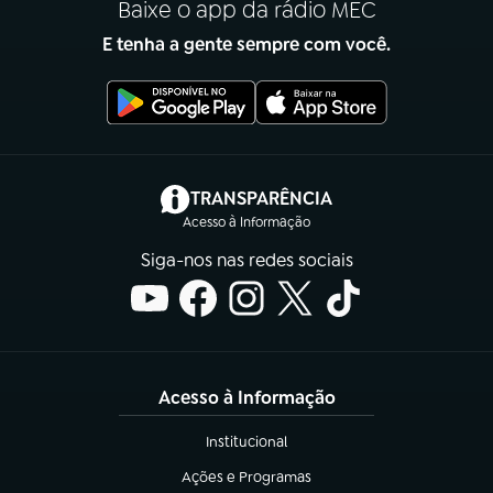
Baixe o app da rádio MEC
E tenha a gente sempre com você.
(abre em nova aba)
TRANSPARÊNCIA
Acesso à Informação
Siga-nos nas redes sociais
Acesso à Informação
Institucional
(abre em nova aba)
Ações e Programas
(abre em nova aba)