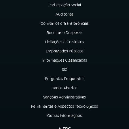
Participação Social
(abre em nova aba)
Auditorias
(abre em nova aba)
Convênios e Transferências
(abre em nova aba)
Receitas e Despesas
(abre em nova aba)
Licitações e Contratos
(abre em nova aba)
Empregados Públicos
(abre em nova aba)
Informações Classificadas
(abre em nova aba)
SIC
(abre em nova aba)
Perguntas Frequentes
(abre em nova aba)
Dados Abertos
(abre em nova aba)
Sanções Administrativas
(abre em nova aba)
Ferramentas e Aspectos Tecnológicos
(abre em nova aba)
Outras Informações
(abre em nova aba)