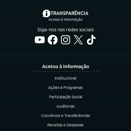
(abre em nova aba)
TRANSPARÊNCIA
Acesso à Informação
Siga-nos nas redes sociais
Acesso à Informação
Institucional
(abre em nova aba)
Ações e Programas
(abre em nova aba)
Participação Social
(abre em nova aba)
Auditorias
(abre em nova aba)
Convênios e Transferências
(abre em nova aba)
Receitas e Despesas
(abre em nova aba)