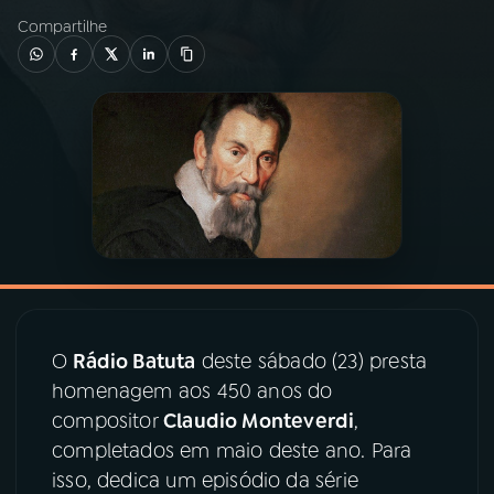
Compartilhe
03
PROGRAMAÇÃO
04
PROGRAMAS
05
PODCASTS
06
VIDEOCASTS
07
ÚLTIMAS
O
Rádio Batuta
deste sábado (23) presta
homenagem aos 450 anos do
08
PRÊMIO RÁDIO MEC
compositor
Claudio Monteverdi
,
completados em maio deste ano. Para
isso, dedica um episódio da série
ACOMPANHE A RÁDIO MEC