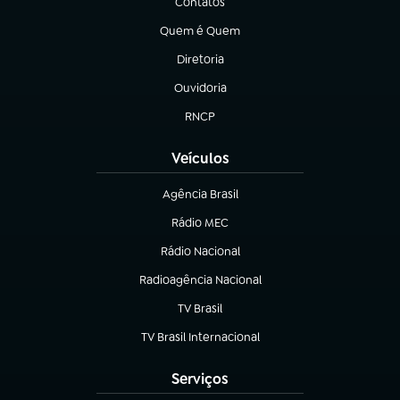
Contatos
(abre em nova aba)
Quem é Quem
(abre em nova aba)
Diretoria
(abre em nova aba)
Ouvidoria
(abre em nova aba)
RNCP
(abre em nova aba)
Veículos
Agência Brasil
(abre em nova aba)
Rádio MEC
Rádio Nacional
(abre em nova aba)
Radioagência Nacional
(abre em nova aba)
TV Brasil
(abre em nova aba)
TV Brasil Internacional
(abre em nova aba)
Serviços