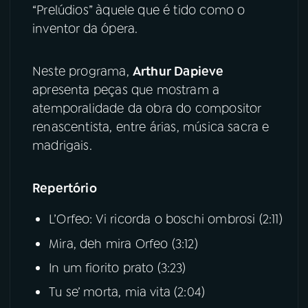
“Prelúdios” àquele que é tido como o
inventor da ópera.
YouTube
Facebook
Instagram
X
Neste programa,
Arthur Dapieve
apresenta peças que mostram a
TikTok
atemporalidade da obra do compositor
renascentista, entre árias, música sacra e
madrigais.
Repertório
L’Orfeo: Vi ricorda o boschi ombrosi (2:11)
Mira, deh mira Orfeo (3:12)
In um fiorito prato (3:23)
Tu se’ morta, mia vita (2:04)