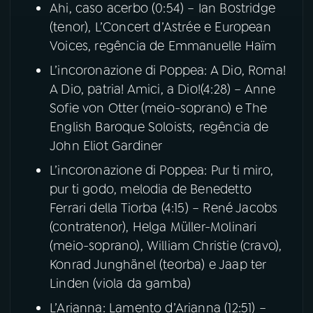
Ahi, caso acerbo (0:54) – Ian Bostridge
(tenor), L’Concert d’Astrée e European
Voices, regência de Emmanuelle Haïm
L’incoronazione di Poppea: A Dio, Roma!
A Dio, patria! Amici, a Dio!(4:28) – Anne
Sofie von Otter (meio-soprano) e The
English Baroque Soloists, regência de
John Eliot Gardiner
L’incoronazione di Poppea: Pur ti miro,
pur ti godo, melodia de Benedetto
Ferrari della Tiorba (4:15) – René Jacobs
(contratenor), Helga Müller-Molinari
(meio-soprano), William Christie (cravo),
Konrad Junghänel (teorba) e Jaap ter
Linden (viola da gamba)
L’Arianna: Lamento d’Arianna (12:51) –