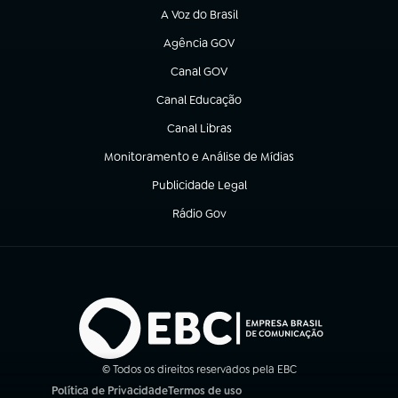
A Voz do Brasil
(abre em nova aba)
Agência GOV
(abre em nova aba)
Canal GOV
(abre em nova aba)
Canal Educação
(abre em nova aba)
Canal Libras
(abre em nova aba)
Monitoramento e Análise de Mídias
(abre em nova aba)
Publicidade Legal
(abre em nova aba)
Rádio Gov
(abre em nova aba)
© Todos os direitos reservados pela EBC
Política de Privacidade
Termos de uso