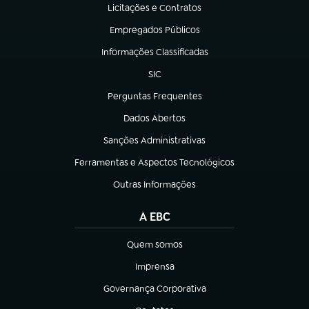
Licitações e Contratos
(abre em nova aba)
Empregados Públicos
(abre em nova aba)
Informações Classificadas
(abre em nova aba)
SIC
(abre em nova aba)
Perguntas Frequentes
(abre em nova aba)
Dados Abertos
(abre em nova aba)
Sanções Administrativas
(abre em nova aba)
Ferramentas e Aspectos Tecnológicos
(abre em nova aba)
Outras Informações
(abre em nova aba)
A EBC
Quem somos
(abre em nova aba)
Imprensa
(abre em nova aba)
Governança Corporativa
(abre em nova aba)