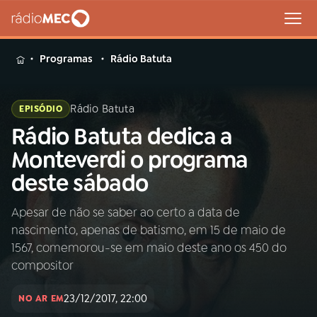
MENU
Programas
Rádio Batuta
Rádio Batuta
EPISÓDIO
Rádio Batuta dedica a
Buscar
na
Monteverdi o programa
Rádio
Buscar
deste sábado
MEC
Apesar de não se saber ao certo a data de
Início
AO VIVO
nascimento, apenas de batismo, em 15 de maio de
1567, comemorou-se em maio deste ano os 450 do
01
INÍCIO
compositor
23/12/2017, 22:00
NO AR EM
02
A RÁDIO