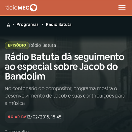
MENU
Programas
Rádio Batuta
Rádio Batuta
EPISÓDIO
Rádio Batuta dá seguimento
Buscar
na
ao especial sobre Jacob do
Rádio
Buscar
Bandolim
MEC
No centenário do compositor, programa mostra o
Início
AO VIVO
desenvolvimento de Jacob e suas contribuições para
a música
01
INÍCIO
12/02/2018, 18:45
NO AR EM
02
A RÁDIO
Compartilhe