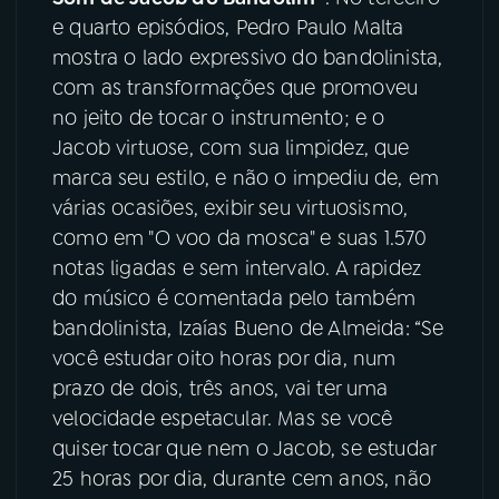
e quarto episódios, Pedro Paulo Malta
YouTube
Facebook
mostra o lado expressivo do bandolinista,
com as transformações que promoveu
Instagram
X
no jeito de tocar o instrumento; e o
Jacob virtuose, com sua limpidez, que
TikTok
marca seu estilo, e não o impediu de, em
várias ocasiões, exibir seu virtuosismo,
como em "O voo da mosca" e suas 1.570
notas ligadas e sem intervalo. A rapidez
do músico é comentada pelo também
bandolinista, Izaías Bueno de Almeida: “Se
você estudar oito horas por dia, num
prazo de dois, três anos, vai ter uma
velocidade espetacular. Mas se você
quiser tocar que nem o Jacob, se estudar
25 horas por dia, durante cem anos, não