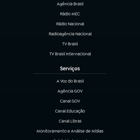
Agência Brasil
(abre em nova aba)
Rádio MEC
Rádio Nacional
(abre em nova aba)
Radioagência Nacional
(abre em nova aba)
TV Brasil
(abre em nova aba)
TV Brasil Internacional
(abre em nova aba)
Serviços
A Voz do Brasil
(abre em nova aba)
Agência GOV
(abre em nova aba)
Canal GOV
(abre em nova aba)
Canal Educação
(abre em nova aba)
Canal Libras
(abre em nova aba)
Monitoramento e Análise de Mídias
(abre em nova aba)