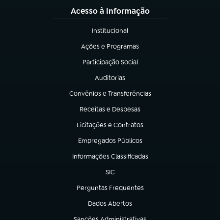
Acesso à Informação
Institucional
(abre em nova aba)
Ações e Programas
(abre em nova aba)
Participação Social
(abre em nova aba)
Auditorias
(abre em nova aba)
Convênios e Transferências
(abre em nova aba)
Receitas e Despesas
(abre em nova aba)
Licitações e Contratos
(abre em nova aba)
Empregados Públicos
(abre em nova aba)
Informações Classificadas
(abre em nova aba)
SIC
(abre em nova aba)
Perguntas Frequentes
(abre em nova aba)
Dados Abertos
(abre em nova aba)
Sanções Administrativas