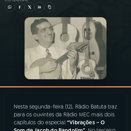
03
PROGRAMAÇÃO
04
PROGRAMAS
05
PODCASTS
06
VIDEOCASTS
07
ÚLTIMAS
Nesta segunda-feira (12), Rádio Batuta traz
08
PRÊMIO RÁDIO MEC
para os ouvintes da Rádio MEC mais dois
capítulos do especial
“Vibrações – O
Som de Jacob do Bandolim”
. No terceiro
ACOMPANHE A RÁDIO MEC