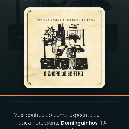
03
PROGRAMAÇÃO
04
PROGRAMAS
05
PODCASTS
06
VIDEOCASTS
07
ÚLTIMAS
08
PRÊMIO RÁDIO MEC
Mais conhecido como expoente da
música nordestina,
Dominguinhos
(1941-
ACOMPANHE A RÁDIO MEC