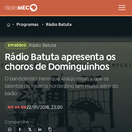
MENU
Programas
Rádio Batuta
Rádio Batuta
EPISÓDIO
Rádio Batuta apresenta os
Buscar
na
choros de Dominguinhos
Rádio
Buscar
MEC
O bandolinista Henrique Araújo mostra que os
talentos do músico nordestino iam muito além do
Início
AO VIVO
baião
22/01/2018, 23:00
01
INÍCIO
NO AR EM
Compartilhe
02
A RÁDIO