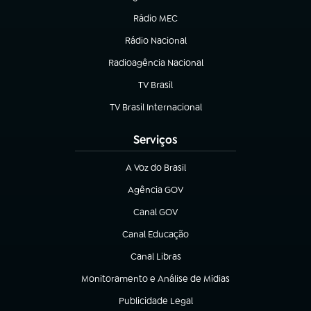
(abre em nova aba)
Rádio MEC
Rádio Nacional
(abre em nova aba)
Radioagência Nacional
(abre em nova aba)
TV Brasil
(abre em nova aba)
TV Brasil Internacional
(abre em nova aba)
Serviços
A Voz do Brasil
(abre em nova aba)
Agência GOV
(abre em nova aba)
Canal GOV
(abre em nova aba)
Canal Educação
(abre em nova aba)
Canal Libras
(abre em nova aba)
Monitoramento e Análise de Mídias
(abre em nova aba)
Publicidade Legal
(abre em nova aba)