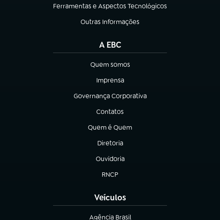
Ferramentas e Aspectos Tecnológicos
(abre em nova aba)
Outras Informações
(abre em nova aba)
A EBC
Quem somos
(abre em nova aba)
Imprensa
(abre em nova aba)
Governança Corporativa
(abre em nova aba)
Contatos
(abre em nova aba)
Quem é Quem
(abre em nova aba)
Diretoria
(abre em nova aba)
Ouvidoria
(abre em nova aba)
RNCP
(abre em nova aba)
Veículos
Agência Brasil