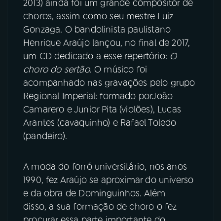
2013) ainda foi um grande compositor de
choros, assim como seu mestre Luiz
YouTube
Facebook
Gonzaga. O bandolinista paulistano
Henrique Araújo lançou, no final de 2017,
Instagram
X
um CD dedicado a esse repertório:
O
choro do sertão
. O músico foi
TikTok
acompanhado nas gravações pelo grupo
Regional Imperial: formado porJoão
Camarero e Junior Pita (violões), Lucas
Arantes (cavaquinho) e Rafael Toledo
(pandeiro).
A moda do forró universitário, nos anos
1990, fez Araújo se aproximar do universo
e da obra de Dominguinhos. Além
disso, a sua formação de choro o fez
procurar essa parte importante do