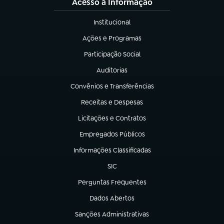
Acesso à Informação
Institucional
(abre em nova aba)
Ações e Programas
(abre em nova aba)
Participação Social
(abre em nova aba)
Auditorias
(abre em nova aba)
Convênios e Transferências
(abre em nova aba)
Receitas e Despesas
(abre em nova aba)
Licitações e Contratos
(abre em nova aba)
Empregados Públicos
(abre em nova aba)
Informações Classificadas
(abre em nova aba)
SIC
(abre em nova aba)
Perguntas Frequentes
(abre em nova aba)
Dados Abertos
(abre em nova aba)
Sanções Administrativas
(abre em nova aba)