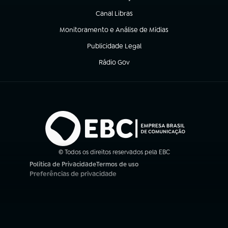
(abre em nova aba)
Canal Libras
(abre em nova aba)
Monitoramento e Análise de Mídias
(abre em nova aba)
Publicidade Legal
(abre em nova aba)
Rádio Gov
(abre em nova aba)
© Todos os direitos reservados pela EBC
Política de Privacidade
Termos de uso
(abre em nova aba)
(abre em nova aba)
Preferências de privacidade