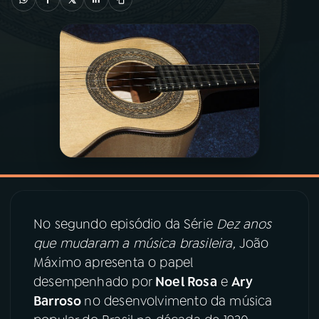
03
PROGRAMAÇÃO
04
PROGRAMAS
05
PODCASTS
06
VIDEOCASTS
No segundo episódio da Série
Dez anos
07
ÚLTIMAS
que mudaram a música brasileira,
João
Máximo apresenta o papel
08
PRÊMIO RÁDIO MEC
desempenhado por
Noel Rosa
e
Ary
Barroso
no desenvolvimento da música
ACOMPANHE A RÁDIO MEC