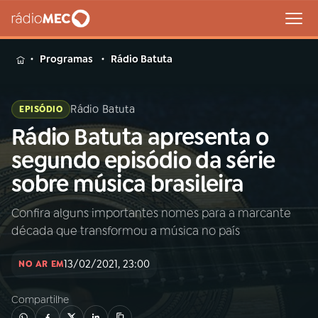
MENU
Programas
Rádio Batuta
Rádio Batuta
EPISÓDIO
Rádio Batuta apresenta o
Buscar
na
segundo episódio da série
Rádio
Buscar
sobre música brasileira
MEC
Confira alguns importantes nomes para a marcante
Início
AO VIVO
década que transformou a música no país
01
INÍCIO
13/02/2021, 23:00
NO AR EM
Compartilhe
02
A RÁDIO