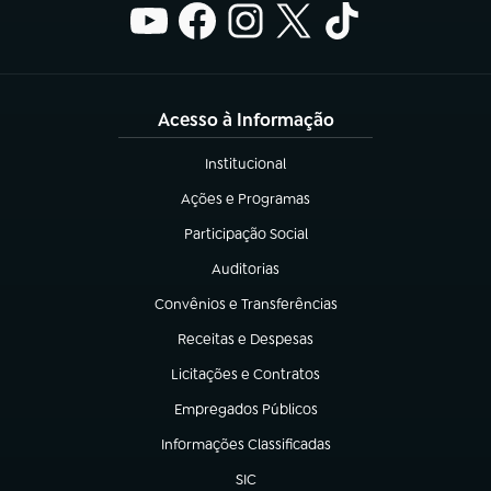
Acesso à Informação
Institucional
(abre em nova aba)
Ações e Programas
(abre em nova aba)
Participação Social
(abre em nova aba)
Auditorias
(abre em nova aba)
Convênios e Transferências
(abre em nova aba)
Receitas e Despesas
(abre em nova aba)
Licitações e Contratos
(abre em nova aba)
Empregados Públicos
(abre em nova aba)
Informações Classificadas
(abre em nova aba)
SIC
(abre em nova aba)