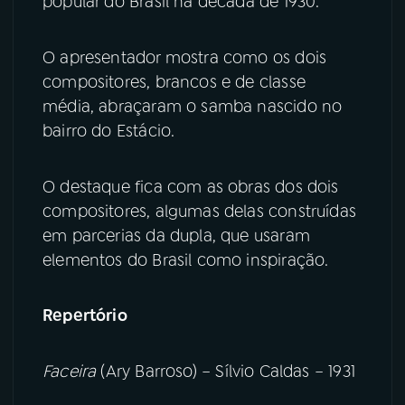
popular do Brasil na década de 1930.
YouTube
Facebook
O apresentador mostra como os dois
compositores, brancos e de classe
Instagram
X
média, abraçaram o samba nascido no
bairro do Estácio.
TikTok
O destaque fica com as obras dos dois
compositores, algumas delas construídas
em parcerias da dupla, que usaram
elementos do Brasil como inspiração.
Repertório
Faceira
(Ary Barroso) – Sílvio Caldas – 1931