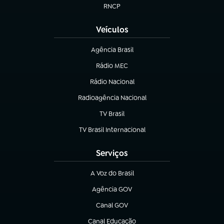
RNCP
(abre em nova aba)
Veículos
Agência Brasil
(abre em nova aba)
Rádio MEC
Rádio Nacional
(abre em nova aba)
Radioagência Nacional
(abre em nova aba)
TV Brasil
(abre em nova aba)
TV Brasil Internacional
(abre em nova aba)
Serviços
A Voz do Brasil
(abre em nova aba)
Agência GOV
(abre em nova aba)
Canal GOV
(abre em nova aba)
Canal Educação