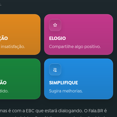
.
ÇÃO
ELOGIO
 insatisfação.
Compartilhe algo positivo.
ÇÃO
SIMPLIFIQUE
dido.
Sugira melhorias.
 mas é com a EBC que estará dialogando. O Fala.BR é