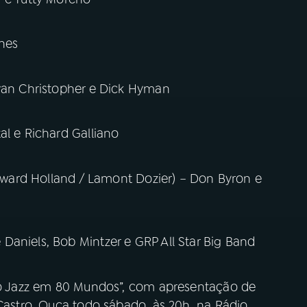
ines
Evan Christopher e Dick Hyman
al e Richard Galliano
 Edward Holland / Lamont Dozier) – Don Byron e
aniels, Bob Mintzer e GRP All Star Big Band
 ao Jazz em 80 Mundos”, com apresentação de
 Castro. Ouça todo sábado, às 20h, na Rádio