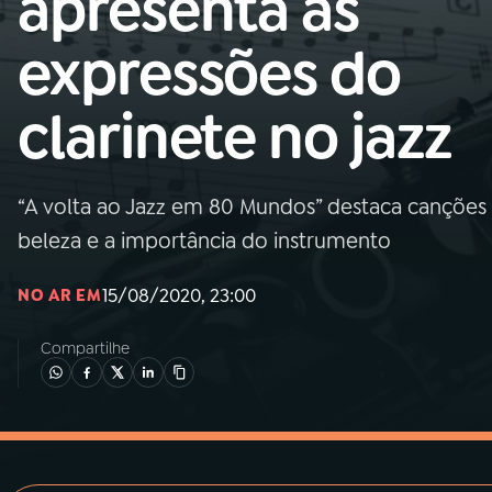
apresenta as
MEC
expressões do
01
INÍCIO
clarinete no jazz
02
A RÁDIO
“A volta ao Jazz em 80 Mundos” destaca canções 
03
PROGRAMAÇÃO
beleza e a importância do instrumento
04
PROGRAMAS
15/08/2020, 23:00
NO AR EM
Compartilhe
05
PODCASTS
06
VIDEOCASTS