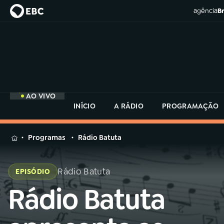
agência
Br
AO VIVO
INÍCIO
A RÁDIO
PROGRAMAÇÃO
MENU
Programas
Rádio Batuta
Buscar
na
Rádio Batuta
EPISÓDIO
Rádio
Buscar
MEC
Rádio Batuta
Buscar
na
Rádio
Início
AO VIVO