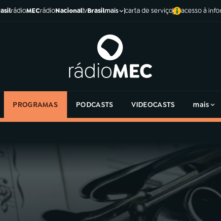
asil
rádio
MEC
rádio
Nacional
tv
Brasil
carta de serviço
acesso à inf
mais
PROGRAMAS
PODCASTS
VIDEOCASTS
mais