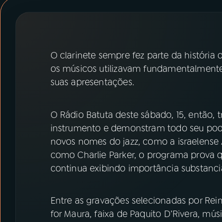
07
ÚLTIMAS
08
PRÊMIO RÁDIO MEC
O clarinete sempre fez parte da história
os músicos utilizavam fundamentalmente
ACOMPANHE A RÁDIO MEC
suas apresentações.
YouTube
Facebook
O Rádio Batuta deste sábado, 15, então, 
Instagram
X
instrumento e demonstram todo seu pode
novos nomes do jazz, como a israelense
TikTok
como Charlie Parker, o programa prova 
continua exibindo importância substanc
Entre as gravações selecionadas por Rei
for Maura, faixa de Paquito D’Rivera, mú