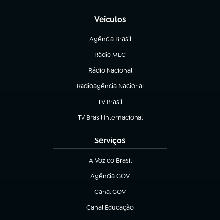
Veículos
Agência Brasil
(abre em nova aba)
Rádio MEC
Rádio Nacional
(abre em nova aba)
Radioagência Nacional
(abre em nova aba)
TV Brasil
(abre em nova aba)
TV Brasil Internacional
(abre em nova aba)
Serviços
A Voz do Brasil
(abre em nova aba)
Agência GOV
(abre em nova aba)
Canal GOV
(abre em nova aba)
Canal Educação
(abre em nova aba)