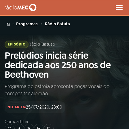
MENU
Programas
Rádio Batuta
Rádio Batuta
EPISÓDIO
Prelúdios inicia série
Buscar
na
dedicada aos 250 anos de
Rádio
Buscar
Beethoven
MEC
Programa de estreia apresenta peças vocais do
Início
AO VIVO
compositor alemão
01
INÍCIO
25/07/2020, 23:00
NO AR EM
Compartilhe
02
A RÁDIO