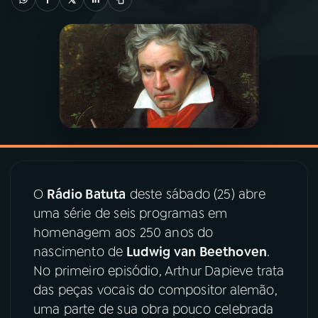
03
PROGRAMAÇÃO
04
PROGRAMAS
05
PODCASTS
06
VIDEOCASTS
O
Rádio Batuta
deste sábado (25) abre
uma série de seis programas em
07
ÚLTIMAS
homenagem aos 250 anos do
nascimento de
Ludwig van Beethoven
.
08
PRÊMIO RÁDIO MEC
No primeiro episódio, Arthur Dapieve trata
das peças vocais do compositor alemão,
uma parte de sua obra pouco celebrada
ACOMPANHE A RÁDIO MEC