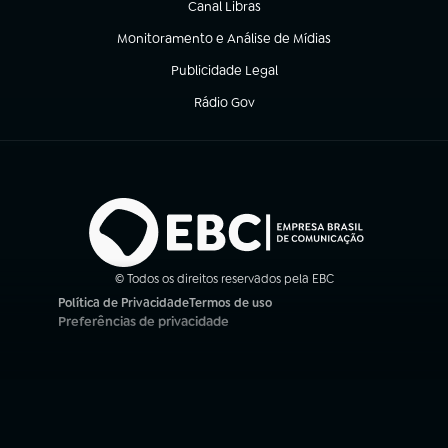
Canal Libras
(abre em nova aba)
Monitoramento e Análise de Mídias
(abre em nova aba)
Publicidade Legal
(abre em nova aba)
Rádio Gov
(abre em nova aba)
© Todos os direitos reservados pela EBC
Política de Privacidade
Termos de uso
(abre em nova aba)
(abre em nova aba)
Preferências de privacidade