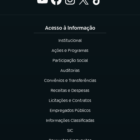
Acesso à Informação
Institucional
(abre em nova aba)
Ações e Programas
(abre em nova aba)
Participação Social
(abre em nova aba)
Auditorias
(abre em nova aba)
Convênios e Transferências
(abre em nova aba)
Receitas e Despesas
(abre em nova aba)
Licitações e Contratos
(abre em nova aba)
Empregados Públicos
(abre em nova aba)
Informações Classificadas
(abre em nova aba)
SIC
(abre em nova aba)