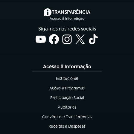
(abre em nova aba)
TRANSPARÊNCIA
Acesso à Informação
Siga-nos nas redes sociais
Acesso à Informação
Institucional
(abre em nova aba)
Ações e Programas
(abre em nova aba)
Participação Social
(abre em nova aba)
Auditorias
(abre em nova aba)
Convênios e Transferências
(abre em nova aba)
Receitas e Despesas
(abre em nova aba)