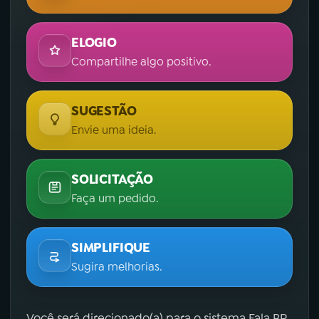
ELOGIO
Compartilhe algo positivo.
SUGESTÃO
Envie uma ideia.
SOLICITAÇÃO
Faça um pedido.
SIMPLIFIQUE
Sugira melhorias.
Você será direcionado(a) para o sistema Fala.BR,