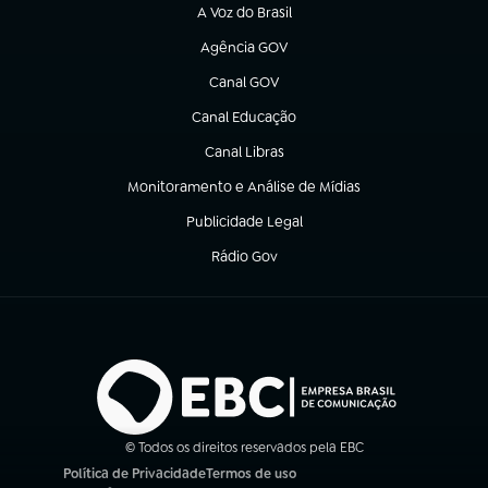
A Voz do Brasil
(abre em nova aba)
Agência GOV
(abre em nova aba)
Canal GOV
(abre em nova aba)
Canal Educação
(abre em nova aba)
Canal Libras
(abre em nova aba)
Monitoramento e Análise de Mídias
(abre em nova aba)
Publicidade Legal
(abre em nova aba)
Rádio Gov
(abre em nova aba)
© Todos os direitos reservados pela EBC
Política de Privacidade
Termos de uso
(abre em nova aba)
(abre em nova aba)