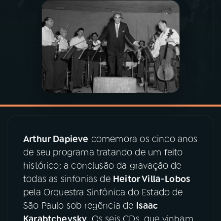
03
PROGRAMAÇÃO
04
PROGRAMAS
05
PODCASTS
06
VIDEOCASTS
Arthur Dapieve
comemora os cinco anos
de seu programa tratando de um feito
07
ÚLTIMAS
histórico: a conclusão da gravação de
todas as sinfonias de
Heitor Villa-Lobos
08
PRÊMIO RÁDIO MEC
pela Orquestra Sinfônica do Estado de
São Paulo sob regência de
Isaac
Karabtchevsky
. Os seis CDs, que vinham
ACOMPANHE A RÁDIO MEC