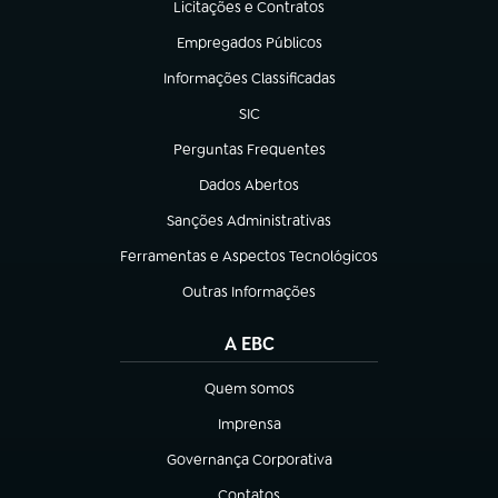
Licitações e Contratos
(abre em nova aba)
Empregados Públicos
(abre em nova aba)
Informações Classificadas
(abre em nova aba)
SIC
(abre em nova aba)
Perguntas Frequentes
(abre em nova aba)
Dados Abertos
(abre em nova aba)
Sanções Administrativas
(abre em nova aba)
Ferramentas e Aspectos Tecnológicos
(abre em nova aba)
Outras Informações
(abre em nova aba)
A EBC
Quem somos
(abre em nova aba)
Imprensa
(abre em nova aba)
Governança Corporativa
(abre em nova aba)
Contatos