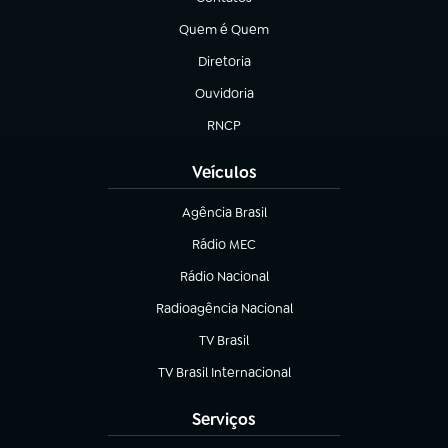
(abre em nova aba)
Quem é Quem
(abre em nova aba)
Diretoria
(abre em nova aba)
Ouvidoria
(abre em nova aba)
RNCP
(abre em nova aba)
Veículos
Agência Brasil
(abre em nova aba)
Rádio MEC
Rádio Nacional
(abre em nova aba)
Radioagência Nacional
(abre em nova aba)
TV Brasil
(abre em nova aba)
TV Brasil Internacional
(abre em nova aba)
Serviços