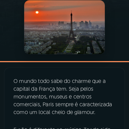
03
PROGRAMAÇÃO
04
PROGRAMAS
05
PODCASTS
06
VIDEOCASTS
O mundo todo sabe do charme que a
capital da França tem. Seja pelos
07
ÚLTIMAS
monumentos, museus e centros
comerciais, Paris sempre é caracterizada
08
PRÊMIO RÁDIO MEC
como um local cheio de glamour.
ACOMPANHE A RÁDIO MEC