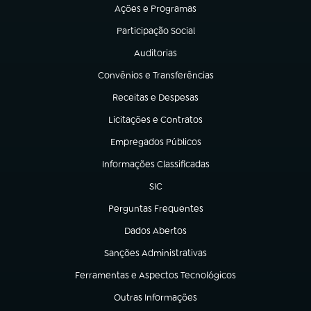
Ações e Programas
(abre em nova aba)
Participação Social
(abre em nova aba)
Auditorias
(abre em nova aba)
Convênios e Transferências
(abre em nova aba)
Receitas e Despesas
(abre em nova aba)
Licitações e Contratos
(abre em nova aba)
Empregados Públicos
(abre em nova aba)
Informações Classificadas
(abre em nova aba)
SIC
(abre em nova aba)
Perguntas Frequentes
(abre em nova aba)
Dados Abertos
(abre em nova aba)
Sanções Administrativas
(abre em nova aba)
Ferramentas e Aspectos Tecnológicos
(abre em nova aba)
Outras Informações
(abre em nova aba)