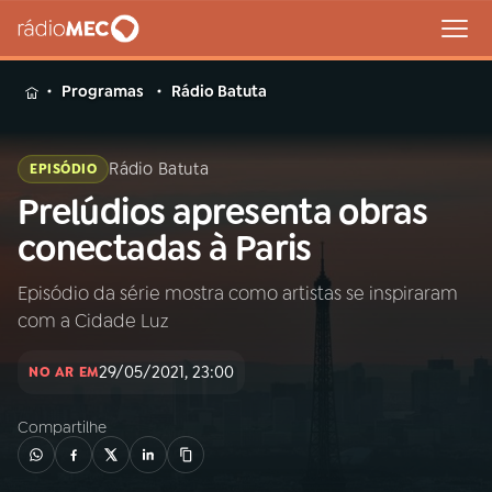
MENU
Programas
Rádio Batuta
Rádio Batuta
EPISÓDIO
Prelúdios apresenta obras
Buscar
na
conectadas à Paris
Rádio
Buscar
MEC
Episódio da série mostra como artistas se inspiraram
com a Cidade Luz
Início
AO VIVO
29/05/2021, 23:00
NO AR EM
01
INÍCIO
Compartilhe
02
A RÁDIO