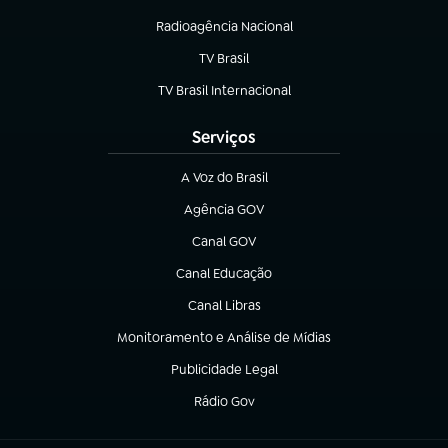
(abre em nova aba)
Radioagência Nacional
(abre em nova aba)
TV Brasil
(abre em nova aba)
TV Brasil Internacional
(abre em nova aba)
Serviços
A Voz do Brasil
(abre em nova aba)
Agência GOV
(abre em nova aba)
Canal GOV
(abre em nova aba)
Canal Educação
(abre em nova aba)
Canal Libras
(abre em nova aba)
Monitoramento e Análise de Mídias
(abre em nova aba)
Publicidade Legal
(abre em nova aba)
Rádio Gov
(abre em nova aba)