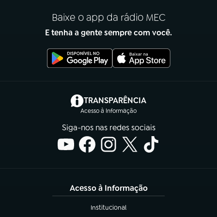
Baixe o app da rádio MEC
E tenha a gente sempre com você.
(abre em nova aba)
TRANSPARÊNCIA
Acesso à Informação
Siga-nos nas redes sociais
Acesso à Informação
Institucional
(abre em nova aba)