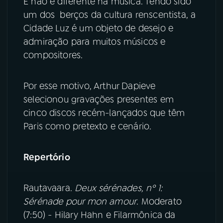
E não é diferente na música. Tendo sido
um dos berços da cultura renscentista, a
YouTube
Facebook
Cidade Luz é um objeto de desejo e
admiração para muitos músicos e
Instagram
X
compositores.
TikTok
Por esse motivo, Arthur Dapieve
selecionou gravações presentes em
cinco discos recém-lançados que têm
Paris como pretexto e cenário.
Repertório
Rautavaara.
Deux sérénades, nº 1:
Sérénade pour mon amour
. Moderato
(7:50) - Hilary Hahn e Filarmônica da