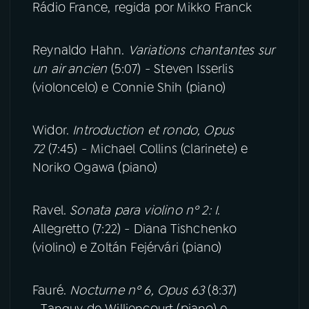
Rádio France, regida por Mikko Franck
Reynaldo Hahn.
Variations chantantes sur
un air ancien
(5:07) - Steven Isserlis
(violoncelo) e Connie Shih (piano)
Widor.
Introduction et rondo, Opus
72
(7:45) - Michael Collins (clarinete) e
Noriko Ogawa (piano)
Ravel.
Sonata para violino nº 2: I
.
Allegretto (7:22) - Diana Tishchenko
(violino) e Zoltán Fejérvári (piano)
Fauré.
Nocturne nº 6, Opus 63
(8:37)
- Tanguy de Williencourt (piano) e