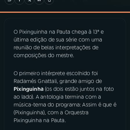
03
PROGRAMAÇÃO
O Pixinguinha na Pauta chega à 13ª e
04
PROGRAMAS
última edição de sua série com uma
reunião de belas interpretações de
05
PODCASTS
composições do mestre.
06
VIDEOCASTS
O primeiro intérprete escolhido foi
Radamés Gnattali, grande amigo de
Pixinguinha
(os dois estão juntos na foto
07
ÚLTIMAS
ao lado). A antologia termina com a
música-tema do programa: Assim é que é
08
PRÊMIO RÁDIO MEC
(Pixinguinha), com a Orquestra
Pixinguinha na Pauta.
ACOMPANHE A RÁDIO MEC