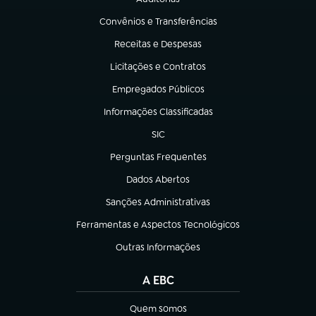
(abre em nova aba)
Convênios e Transferências
(abre em nova aba)
Receitas e Despesas
(abre em nova aba)
Licitações e Contratos
(abre em nova aba)
Empregados Públicos
(abre em nova aba)
Informações Classificadas
(abre em nova aba)
SIC
(abre em nova aba)
Perguntas Frequentes
(abre em nova aba)
Dados Abertos
(abre em nova aba)
Sanções Administrativas
(abre em nova aba)
Ferramentas e Aspectos Tecnológicos
(abre em nova aba)
Outras Informações
(abre em nova aba)
A EBC
Quem somos
(abre em nova aba)