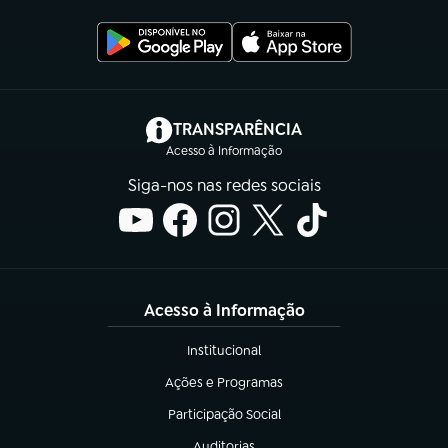
(abre em nova aba)
TRANSPARÊNCIA
Acesso à Informação
Siga-nos nas redes sociais
Acesso à Informação
Institucional
(abre em nova aba)
Ações e Programas
(abre em nova aba)
Participação Social
(abre em nova aba)
Auditorias