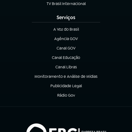
TV Brasil Internacional
(abre em nova aba)
Serviços
A Voz do Brasil
(abre em nova aba)
Agência GOV
(abre em nova aba)
Canal GOV
(abre em nova aba)
Canal Educação
(abre em nova aba)
Canal Libras
(abre em nova aba)
Monitoramento e Análise de Mídias
(abre em nova aba)
Publicidade Legal
(abre em nova aba)
Rádio Gov
(abre em nova aba)