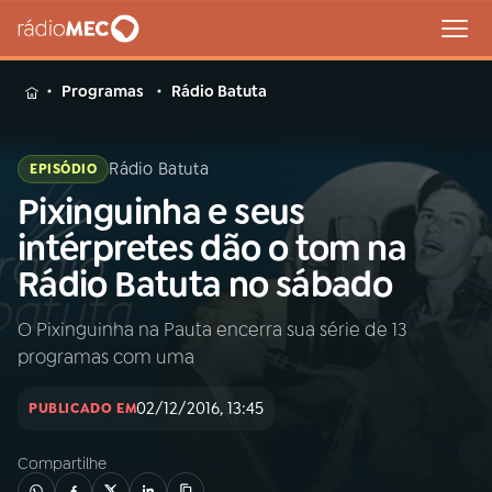
MENU
Programas
Rádio Batuta
Rádio Batuta
EPISÓDIO
Pixinguinha e seus
Buscar
na
intérpretes dão o tom na
Rádio
Buscar
Rádio Batuta no sábado
MEC
O Pixinguinha na Pauta encerra sua série de 13
Início
AO VIVO
programas com uma
01
INÍCIO
02/12/2016, 13:45
PUBLICADO EM
Compartilhe
02
A RÁDIO