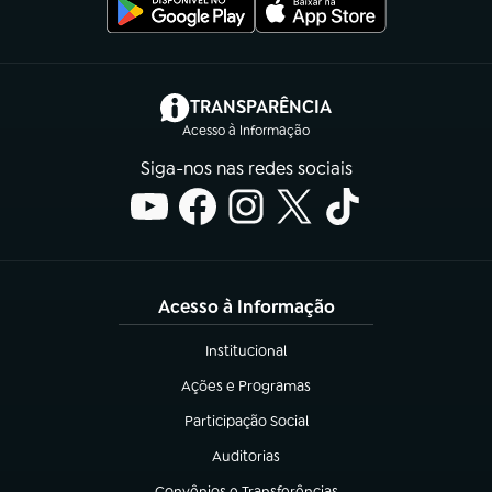
(abre em nova aba)
TRANSPARÊNCIA
Acesso à Informação
Siga-nos nas redes sociais
Acesso à Informação
Institucional
(abre em nova aba)
Ações e Programas
(abre em nova aba)
Participação Social
(abre em nova aba)
Auditorias
(abre em nova aba)
Convênios e Transferências