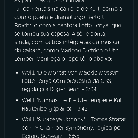
as parcerias que se tornaram
fundamentais na carreira de Kurt, como a
YouTube
Facebook
com o poeta e dramaturgo Bertolt
Brecht, e com a cantora Lotte Lenya, que
Instagram
X
se tornou sua esposa. A série conta,
ainda, com outros intérpretes da música
TikTok
de cabaré, como Marlene Dietrich e Ute
Lemper. Conheça o repertório abaixo:
Weill. "Die Moritat von Mackie Messer" –
Lotte Lenya com orquestra da CBS,
regida por Roger Bean – 3:04
Weill. "Nannas Lied" – Ute Lemper e Kai
Rautenberg (piano) – 3:42
Weill. "Surabaya-Johnny" – Teresa Stratas
com Y Chamber Symphony, regida por
Gerard Schwarz – 5:55