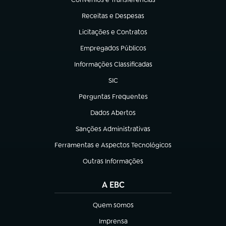
(abre em nova aba)
Receitas e Despesas
(abre em nova aba)
Licitações e Contratos
(abre em nova aba)
Empregados Públicos
(abre em nova aba)
Informações Classificadas
(abre em nova aba)
SIC
(abre em nova aba)
Perguntas Frequentes
(abre em nova aba)
Dados Abertos
(abre em nova aba)
Sanções Administrativas
(abre em nova aba)
Ferramentas e Aspectos Tecnológicos
(abre em nova aba)
Outras Informações
(abre em nova aba)
A EBC
Quem somos
(abre em nova aba)
Imprensa
(abre em nova aba)