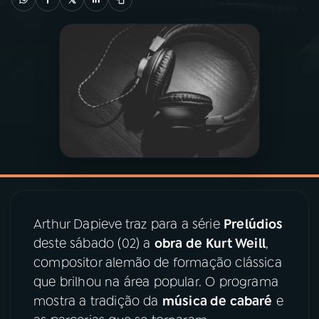
03
PROGRAMAÇÃO
04
PROGRAMAS
05
PODCASTS
06
VIDEOCASTS
Arthur Dapieve
traz para a série
Prelúdios
07
ÚLTIMAS
deste sábado (02) a
obra de
Kurt Weill
,
compositor alemão de formação clássica
08
PRÊMIO RÁDIO MEC
que brilhou na área popular. O programa
mostra a tradição da
música de cabaré
e
ACOMPANHE A RÁDIO MEC