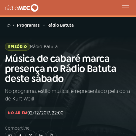
MENU
Programas
Rádio Batuta
Rádio Batuta
EPISÓDIO
Música de cabaré marca
Buscar
na
presença no Rádio Batuta
Rádio
Buscar
deste sábado
MEC
No programa, estilo musical é representado pela obra
Início
AO VIVO
de Kurt Weill
01
INÍCIO
02/12/2017, 22:00
NO AR EM
Compartilhe
02
A RÁDIO