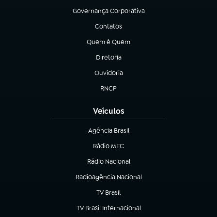
Governança Corporativa
(abre em nova aba)
Contatos
(abre em nova aba)
Quem é Quem
(abre em nova aba)
Diretoria
(abre em nova aba)
Ouvidoria
(abre em nova aba)
RNCP
(abre em nova aba)
Veículos
Agência Brasil
(abre em nova aba)
Rádio MEC
Rádio Nacional
(abre em nova aba)
Radioagência Nacional
(abre em nova aba)
TV Brasil
(abre em nova aba)
TV Brasil Internacional
(abre em nova aba)