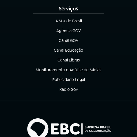
Serviços
A Voz do Brasil
(abre em nova aba)
Agência GOV
(abre em nova aba)
Canal GOV
(abre em nova aba)
Canal Educação
(abre em nova aba)
Canal Libras
(abre em nova aba)
Monitoramento e Análise de Mídias
(abre em nova aba)
Publicidade Legal
(abre em nova aba)
Rádio Gov
(abre em nova aba)