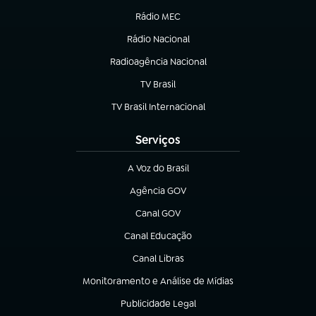
Rádio MEC
Rádio Nacional
(abre em nova aba)
Radioagência Nacional
(abre em nova aba)
TV Brasil
(abre em nova aba)
TV Brasil Internacional
(abre em nova aba)
Serviços
A Voz do Brasil
(abre em nova aba)
Agência GOV
(abre em nova aba)
Canal GOV
(abre em nova aba)
Canal Educação
(abre em nova aba)
Canal Libras
(abre em nova aba)
Monitoramento e Análise de Mídias
(abre em nova aba)
Publicidade Legal
(abre em nova aba)