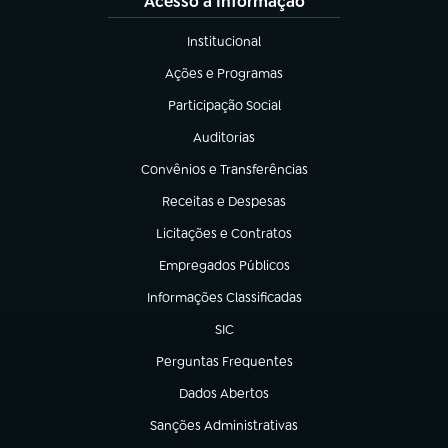
Acesso à Informação
Institucional
(abre em nova aba)
Ações e Programas
(abre em nova aba)
Participação Social
(abre em nova aba)
Auditorias
(abre em nova aba)
Convênios e Transferências
(abre em nova aba)
Receitas e Despesas
(abre em nova aba)
Licitações e Contratos
(abre em nova aba)
Empregados Públicos
(abre em nova aba)
Informações Classificadas
(abre em nova aba)
SIC
(abre em nova aba)
Perguntas Frequentes
(abre em nova aba)
Dados Abertos
(abre em nova aba)
Sanções Administrativas
(abre em nova aba)