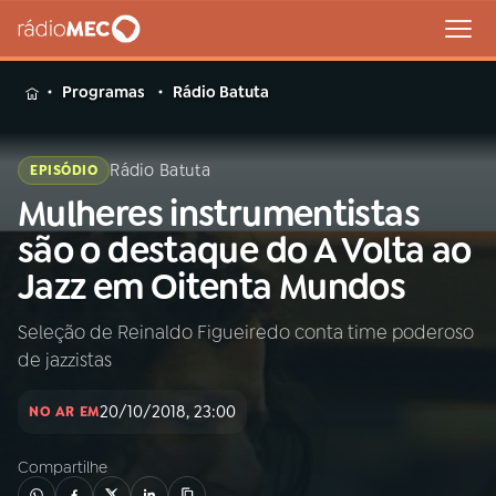
MENU
Programas
Rádio Batuta
Rádio Batuta
EPISÓDIO
Mulheres instrumentistas
Buscar
na
são o destaque do A Volta ao
Rádio
Buscar
Jazz em Oitenta Mundos
MEC
Seleção de Reinaldo Figueiredo conta time poderoso
Início
AO VIVO
de jazzistas
01
INÍCIO
20/10/2018, 23:00
NO AR EM
Compartilhe
02
A RÁDIO