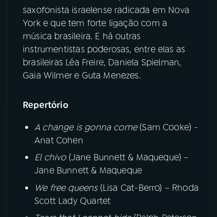
saxofonista israelense radicada em Nova
YouTube
Facebook
York e que tem forte ligação com a
música brasileira. E há outras
Instagram
X
instrumentistas poderosas, entre elas as
brasileiras Léa Freire, Daniela Spielman,
TikTok
Gaia Wilmer e Guta Menezes.
Repertório
A change is gonna come
(Sam Cooke) -
Anat Cohen
El chivo
(Jane Bunnett & Maqueque) –
Jane Bunnett & Maqueque
We free queens
(Lisa Cat-Berro) – Rhoda
Scott Lady Quartet