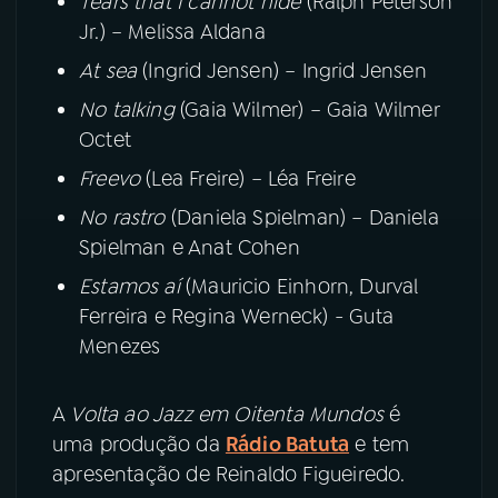
Tears that I cannot hide
(Ralph Peterson
Jr.) – Melissa Aldana
At sea
(Ingrid Jensen) – Ingrid Jensen
No talking
(Gaia Wilmer) – Gaia Wilmer
Octet
Freevo
(Lea Freire) – Léa Freire
No rastro
(Daniela Spielman) – Daniela
Spielman e Anat Cohen
Estamos aí
(Mauricio Einhorn, Durval
Ferreira e Regina Werneck) - Guta
Menezes
A
Volta ao Jazz em Oitenta Mundos
é
uma produção da
Rádio Batuta
e tem
apresentação de Reinaldo Figueiredo.