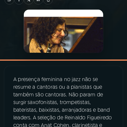
03
PROGRAMAÇÃO
04
PROGRAMAS
05
PODCASTS
06
VIDEOCASTS
A presença feminina no jazz não se
resume a cantoras ou a pianistas que
07
ÚLTIMAS
também são cantoras. Não param de
surgir saxofonistas, trompetistas,
08
PRÊMIO RÁDIO MEC
bateristas, baixistas, arranjadoras e band
leaders. A seleção de Reinaldo Figueiredo
conta com Anat Cohen, clarinetista e
ACOMPANHE A RÁDIO MEC