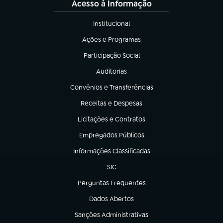
Acesso à Informação
Institucional
(abre em nova aba)
Ações e Programas
(abre em nova aba)
Participação Social
(abre em nova aba)
Auditorias
(abre em nova aba)
Convênios e Transferências
(abre em nova aba)
Receitas e Despesas
(abre em nova aba)
Licitações e Contratos
(abre em nova aba)
Empregados Públicos
(abre em nova aba)
Informações Classificadas
(abre em nova aba)
SIC
(abre em nova aba)
Perguntas Frequentes
(abre em nova aba)
Dados Abertos
(abre em nova aba)
Sanções Administrativas
(abre em nova aba)