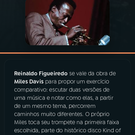
03
PROGRAMAÇÃO
04
PROGRAMAS
05
PODCASTS
Reinaldo Figueiredo
se vale da obra de
06
VIDEOCASTS
Miles Davis
para propor um exercício
comparativo: escutar duas versões de
07
ÚLTIMAS
uma música e notar como elas, a partir
de um mesmo tema, percorrem
caminhos muito diferentes. O próprio
08
PRÊMIO RÁDIO MEC
Miles toca seu trompete na primeira faixa
escolhida, parte do histórico disco Kind of
ACOMPANHE A RÁDIO MEC