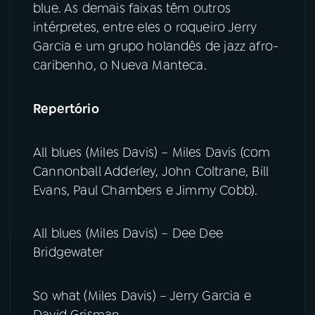
blue. As demais faixas têm outros
intérpretes, entre eles o roqueiro Jerry
YouTube
Facebook
Garcia e um grupo holandês de jazz afro-
caribenho, o Nueva Manteca.
Instagram
X
TikTok
Repertório
All blues (Miles Davis) – Miles Davis (com
Cannonball Adderley, John Coltrane, Bill
Evans, Paul Chambers e Jimmy Cobb).
All blues (Miles Davis) – Dee Dee
Bridgewater
So what (Miles Davis) – Jerry Garcia e