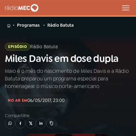
MENU
Programas
Rádio Batuta
Rádio Batuta
EPISÓDIO
Miles Davis em dose dupla
Buscar
na
Rádio
Maio é o mês do nascimento de Miles Davis e a Rádio
Buscar
MEC
Batuta preparou um programa especial para
homenagear o músico norte-americano
Início
AO VIVO
06/05/2017, 23:00
NO AR EM
01
INÍCIO
Compartilhe
02
A RÁDIO