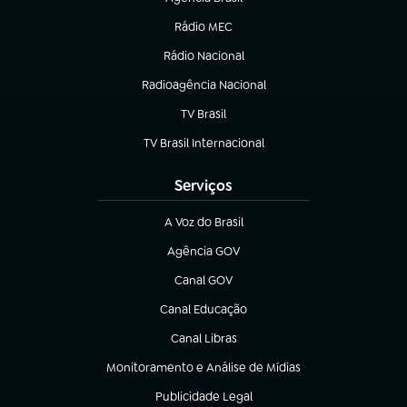
(abre em nova aba)
Rádio MEC
Rádio Nacional
(abre em nova aba)
Radioagência Nacional
(abre em nova aba)
TV Brasil
(abre em nova aba)
TV Brasil Internacional
(abre em nova aba)
Serviços
A Voz do Brasil
(abre em nova aba)
Agência GOV
(abre em nova aba)
Canal GOV
(abre em nova aba)
Canal Educação
(abre em nova aba)
Canal Libras
(abre em nova aba)
Monitoramento e Análise de Mídias
(abre em nova aba)
Publicidade Legal
(abre em nova aba)