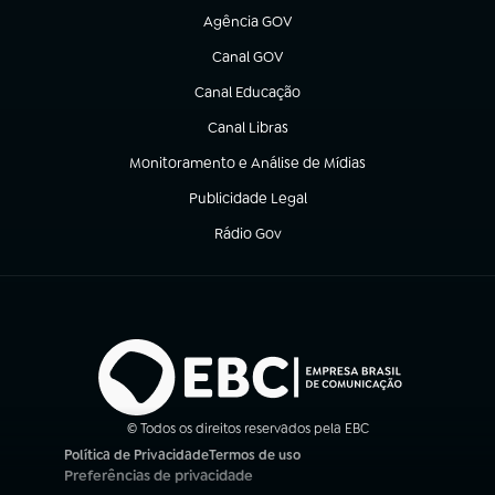
Agência GOV
(abre em nova aba)
Canal GOV
(abre em nova aba)
Canal Educação
(abre em nova aba)
Canal Libras
(abre em nova aba)
Monitoramento e Análise de Mídias
(abre em nova aba)
Publicidade Legal
(abre em nova aba)
Rádio Gov
(abre em nova aba)
© Todos os direitos reservados pela EBC
Política de Privacidade
Termos de uso
(abre em nova aba)
(abre em nova aba)
Preferências de privacidade