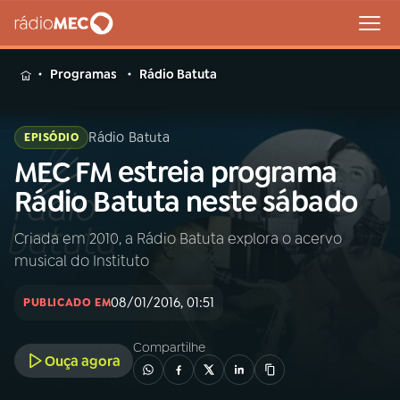
MENU
Programas
Rádio Batuta
Rádio Batuta
EPISÓDIO
MEC FM estreia programa
Buscar
na
Rádio Batuta neste sábado
Rádio
Buscar
MEC
Criada em 2010, a Rádio Batuta explora o acervo
musical do Instituto
Início
AO VIVO
08/01/2016, 01:51
PUBLICADO EM
01
INÍCIO
Compartilhe
Ouça agora
02
A RÁDIO