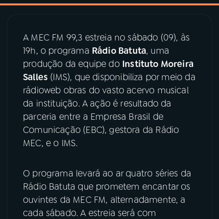
03
PROGRAMAÇÃO
A MEC FM 99,3 estreia no sábado (09), às
19h, o programa
Rádio Batuta
, uma
04
PROGRAMAS
produção da equipe do
Instituto Moreira
Salles
(IMS), que disponibiliza por meio da
05
PODCASTS
rádioweb obras do vasto acervo musical
da instituição. A ação é resultado da
parceria entre a Empresa Brasil de
06
VIDEOCASTS
Comunicação (EBC), gestora da Rádio
MEC, e o IMS.
07
ÚLTIMAS
O programa levará ao ar quatro séries da
08
PRÊMIO RÁDIO MEC
Rádio Batuta que prometem encantar os
ouvintes da MEC FM, alternadamente, a
cada sábado. A estreia será com
ACOMPANHE A RÁDIO MEC