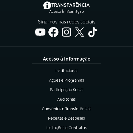
(abre em nova aba)
TRANSPARÊNCIA
Acesso à Informação
Siga-nos nas redes sociais
Acesso à Informação
Institucional
(abre em nova aba)
Ações e Programas
(abre em nova aba)
Participação Social
(abre em nova aba)
Auditorias
(abre em nova aba)
Convênios e Transferências
(abre em nova aba)
Receitas e Despesas
(abre em nova aba)
Licitações e Contratos
(abre em nova aba)