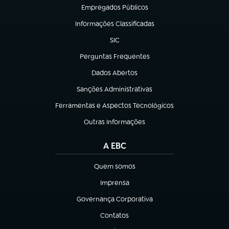
Empregados Públicos
(abre em nova aba)
Informações Classificadas
(abre em nova aba)
SIC
(abre em nova aba)
Perguntas Frequentes
(abre em nova aba)
Dados Abertos
(abre em nova aba)
Sanções Administrativas
(abre em nova aba)
Ferramentas e Aspectos Tecnológicos
(abre em nova aba)
Outras Informações
(abre em nova aba)
A EBC
Quem somos
(abre em nova aba)
Imprensa
(abre em nova aba)
Governança Corporativa
(abre em nova aba)
Contatos
(abre em nova aba)