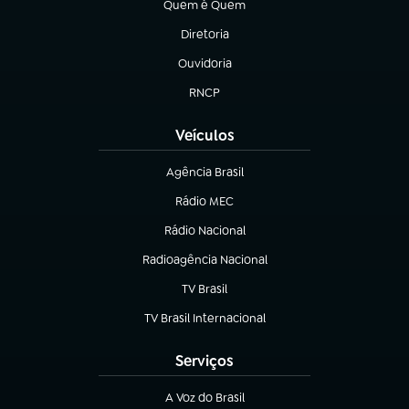
Quem é Quem
(abre em nova aba)
Diretoria
(abre em nova aba)
Ouvidoria
(abre em nova aba)
RNCP
(abre em nova aba)
Veículos
Agência Brasil
(abre em nova aba)
Rádio MEC
Rádio Nacional
(abre em nova aba)
Radioagência Nacional
(abre em nova aba)
TV Brasil
(abre em nova aba)
TV Brasil Internacional
(abre em nova aba)
Serviços
A Voz do Brasil
(abre em nova aba)