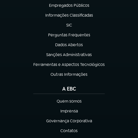
Empregados Públicos
(abre em nova aba)
Informações Classificadas
(abre em nova aba)
SIC
(abre em nova aba)
Perguntas Frequentes
(abre em nova aba)
Dados Abertos
(abre em nova aba)
Sanções Administrativas
(abre em nova aba)
Ferramentas e Aspectos Tecnológicos
(abre em nova aba)
Outras Informações
(abre em nova aba)
A EBC
Quem somos
(abre em nova aba)
Imprensa
(abre em nova aba)
Governança Corporativa
(abre em nova aba)
Contatos
(abre em nova aba)