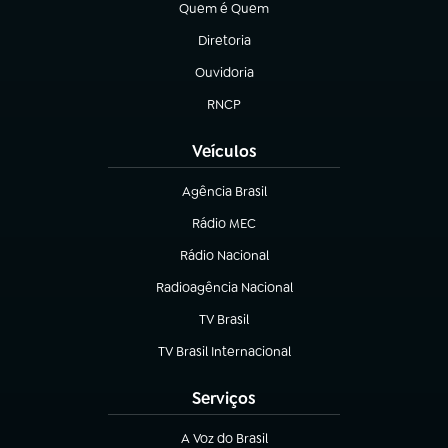
Quem é Quem
(abre em nova aba)
Diretoria
(abre em nova aba)
Ouvidoria
(abre em nova aba)
RNCP
(abre em nova aba)
Veículos
Agência Brasil
(abre em nova aba)
Rádio MEC
Rádio Nacional
(abre em nova aba)
Radioagência Nacional
(abre em nova aba)
TV Brasil
(abre em nova aba)
TV Brasil Internacional
(abre em nova aba)
Serviços
A Voz do Brasil
(abre em nova aba)