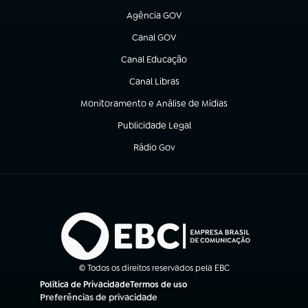
Agência GOV
(abre em nova aba)
Canal GOV
(abre em nova aba)
Canal Educação
(abre em nova aba)
Canal Libras
(abre em nova aba)
Monitoramento e Análise de Mídias
(abre em nova aba)
Publicidade Legal
(abre em nova aba)
Rádio Gov
(abre em nova aba)
© Todos os direitos reservados pela EBC
Política de Privacidade
Termos de uso
(abre em nova aba)
(abre em nova aba)
Preferências de privacidade