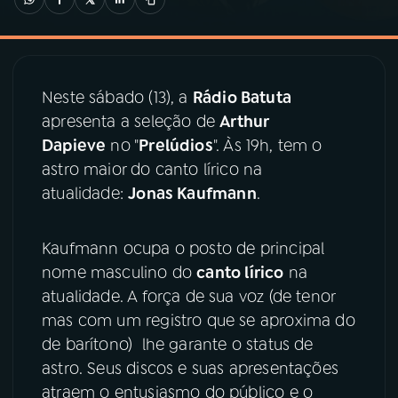
03
PROGRAMAÇÃO
Neste sábado (13), a
Rádio Batuta
04
PROGRAMAS
apresenta a seleção de
Arthur
Dapieve
no "
Prelúdios
". Às 19h, tem o
05
PODCASTS
astro maior do canto lírico na
atualidade:
Jonas Kaufmann
.
06
VIDEOCASTS
Kaufmann ocupa o posto de principal
nome masculino do
canto lírico
na
07
ÚLTIMAS
atualidade. A força de sua voz (de tenor
mas com um registro que se aproxima do
08
PRÊMIO RÁDIO MEC
de barítono) lhe garante o status de
astro. Seus discos e suas apresentações
atraem o entusiasmo do público e o
ACOMPANHE A RÁDIO MEC