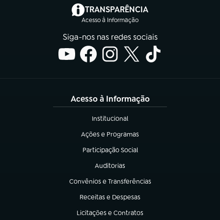
(abre em nova aba)
TRANSPARÊNCIA
Acesso à Informação
Siga-nos nas redes sociais
Acesso à Informação
Institucional
(abre em nova aba)
Ações e Programas
(abre em nova aba)
Participação Social
(abre em nova aba)
Auditorias
(abre em nova aba)
Convênios e Transferências
(abre em nova aba)
Receitas e Despesas
(abre em nova aba)
Licitações e Contratos
(abre em nova aba)