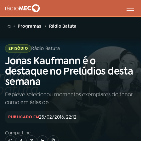
MENU
Programas
Rádio Batuta
Rádio Batuta
EPISÓDIO
Jonas Kaufmann é o
Buscar
na
destaque no Prelúdios desta
Rádio
Buscar
semana
MEC
Dapieve selecionou momentos exemplares do tenor,
Início
AO VIVO
como em árias de
01
INÍCIO
25/02/2016, 22:12
PUBLICADO EM
Compartilhe
02
A RÁDIO