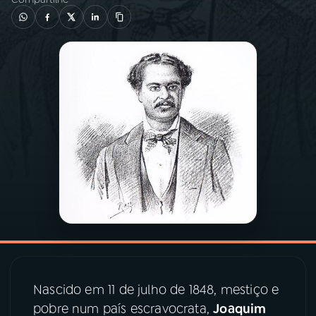
03
PROGRAMAÇÃO
04
PROGRAMAS
05
PODCASTS
06
VIDEOCASTS
07
ÚLTIMAS
08
PRÊMIO RÁDIO MEC
Nascido em 11 de julho de 1848, mestiço e
pobre num país escravocrata,
Joaquim
ACOMPANHE A RÁDIO MEC