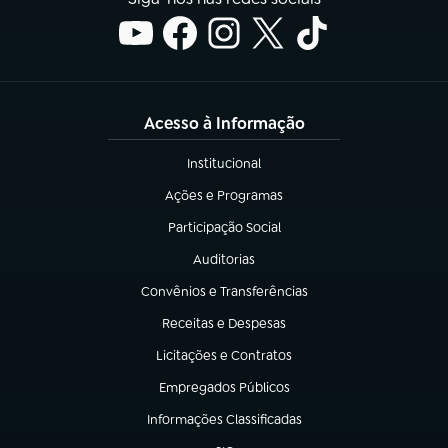
Acesso à Informação
Institucional
(abre em nova aba)
Ações e Programas
(abre em nova aba)
Participação Social
(abre em nova aba)
Auditorias
(abre em nova aba)
Convênios e Transferências
(abre em nova aba)
Receitas e Despesas
(abre em nova aba)
Licitações e Contratos
(abre em nova aba)
Empregados Públicos
(abre em nova aba)
Informações Classificadas
(abre em nova aba)