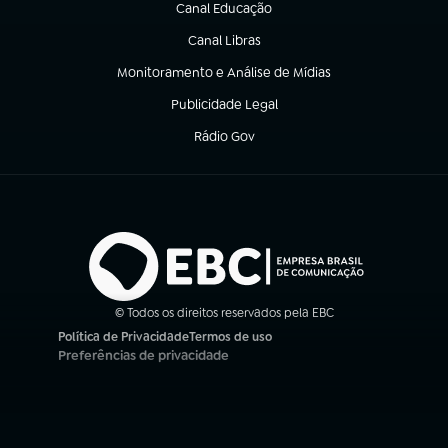
Canal Educação
(abre em nova aba)
Canal Libras
(abre em nova aba)
Monitoramento e Análise de Mídias
(abre em nova aba)
Publicidade Legal
(abre em nova aba)
Rádio Gov
(abre em nova aba)
© Todos os direitos reservados pela EBC
Política de Privacidade
Termos de uso
(abre em nova aba)
(abre em nova aba)
Preferências de privacidade