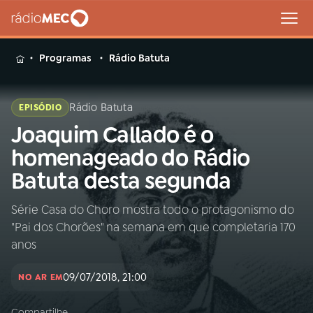
MENU
Programas
Rádio Batuta
Rádio Batuta
EPISÓDIO
Joaquim Callado é o
Buscar
na
homenageado do Rádio
Rádio
Buscar
Batuta desta segunda
MEC
Série Casa do Choro mostra todo o protagonismo do
Início
AO VIVO
"Pai dos Chorões" na semana em que completaria 170
anos
01
INÍCIO
09/07/2018, 21:00
NO AR EM
02
A RÁDIO
Compartilhe