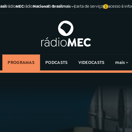
asil
rádio
MEC
rádio
Nacional
tv
Brasil
carta de serviço
acesso à inf
mais
PROGRAMAS
PODCASTS
VIDEOCASTS
mais