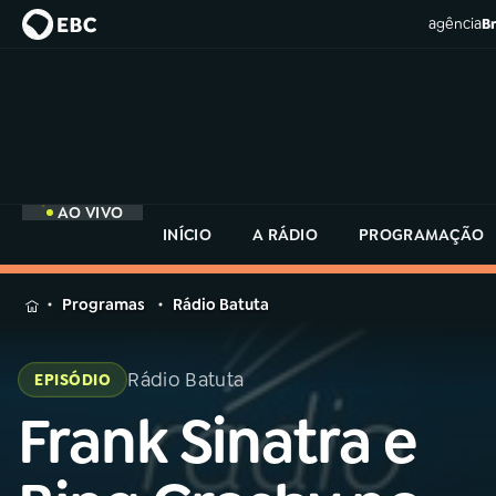
agência
Br
AO VIVO
INÍCIO
A RÁDIO
PROGRAMAÇÃO
MENU
Programas
Rádio Batuta
Buscar
na
Rádio Batuta
EPISÓDIO
Rádio
Buscar
MEC
Frank Sinatra e
Buscar
na
Rádio
Início
AO VIVO