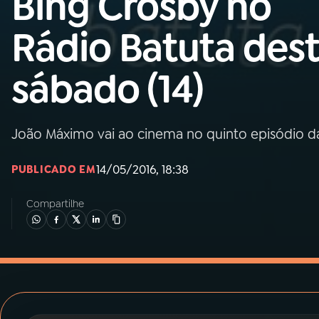
Bing Crosby no
MEC
Rádio Batuta des
01
INÍCIO
sábado (14)
02
A RÁDIO
João Máximo vai ao cinema no quinto episódio da 
03
PROGRAMAÇÃO
14/05/2016, 18:38
PUBLICADO EM
04
PROGRAMAS
Compartilhe
05
PODCASTS
06
VIDEOCASTS