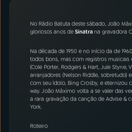
07
ÚLTIMAS
08
PRÊMIO RÁDIO MEC
No Rádio Batuta deste sábado, João Máx
gloriosos anos de
Sinatra
na gravadora C
ACOMPANHE A RÁDIO MEC
Na década de 1950 e no início da de 1960
YouTube
Facebook
todos bons, mas com registros musicais 
(Cole Porter, Rodgers & Hart, Jule Styne,
Instagram
X
arranjadores (Nelson Riddle, sobretudo) 
com seu ídolo, Bing Crosby, e eternizou 
TikTok
way. João Máximo volta a se valer das ve
a rara gravação da canção de Advise & 
York.
Roteiro