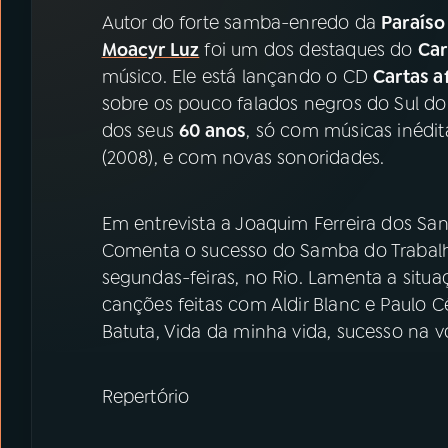
07
ÚLTIMAS
Autor do forte samba-enredo da
Paraíso
Moacyr Luz
foi um dos destaques do
Car
08
PRÊMIO RÁDIO MEC
músico. Ele está lançando o CD
Cartas a
sobre os pouco falados negros do Sul d
dos seus
60 anos
, só com músicas inédi
ACOMPANHE A RÁDIO MEC
(2008), e com novas sonoridades.
YouTube
Facebook
Em entrevista a Joaquim Ferreira dos Sant
Instagram
X
Comenta o sucesso do Samba do Trabalh
segundas-feiras, no Rio. Lamenta a situaç
TikTok
canções feitas com Aldir Blanc e Paulo Cé
Batuta, Vida da minha vida, sucesso na 
Repertório