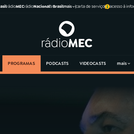
asil
rádio
MEC
rádio
Nacional
tv
Brasil
carta de serviço
acesso à inf
mais
PROGRAMAS
PODCASTS
VIDEOCASTS
mais