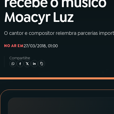
recebe o músico
MEC
Moacyr Luz
01
INÍCIO
02
A RÁDIO
O cantor e compositor relembra parcerias import
27/03/2018, 01:00
NO AR EM
03
PROGRAMAÇÃO
Compartilhe
04
PROGRAMAS
05
PODCASTS
06
VIDEOCASTS