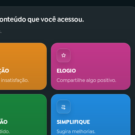
conteúdo que você acessou.
.
ÇÃO
ELOGIO
 insatisfação.
Compartilhe algo positivo.
ÇÃO
SIMPLIFIQUE
dido.
Sugira melhorias.