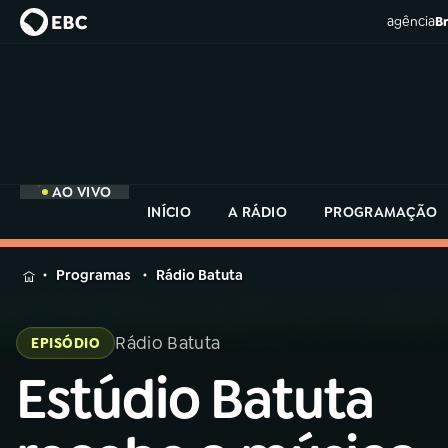
agência
Br
AO VIVO
INÍCIO
A RÁDIO
PROGRAMAÇÃO
MENU
Programas
Rádio Batuta
Buscar
na
Rádio Batuta
EPISÓDIO
Rádio
Buscar
MEC
Estúdio Batuta
Buscar
na
Rádio
Início
AO VIVO