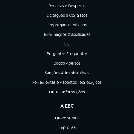
Receitas e Despesas
(abre em nova aba)
Licitações e Contratos
(abre em nova aba)
Empregados Públicos
(abre em nova aba)
Informações Classificadas
(abre em nova aba)
SIC
(abre em nova aba)
Perguntas Frequentes
(abre em nova aba)
Dados Abertos
(abre em nova aba)
Sanções Administrativas
(abre em nova aba)
Ferramentas e Aspectos Tecnológicos
(abre em nova aba)
Outras Informações
(abre em nova aba)
A EBC
Quem somos
(abre em nova aba)
Imprensa
(abre em nova aba)