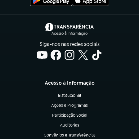
(abre em nova aba)
TRANSPARÊNCIA
Acesso à Informação
Siga-nos nas redes sociais
Acesso à Informação
Institucional
(abre em nova aba)
Ações e Programas
(abre em nova aba)
Participação Social
(abre em nova aba)
Auditorias
(abre em nova aba)
Convênios e Transferências
(abre em nova aba)