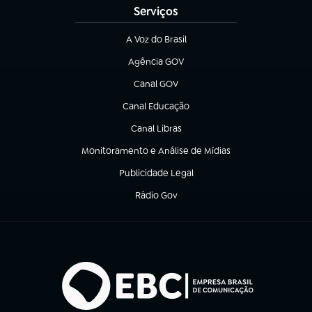
Serviços
A Voz do Brasil
(abre em nova aba)
Agência GOV
(abre em nova aba)
Canal GOV
(abre em nova aba)
Canal Educação
(abre em nova aba)
Canal Libras
(abre em nova aba)
Monitoramento e Análise de Mídias
(abre em nova aba)
Publicidade Legal
(abre em nova aba)
Rádio Gov
(abre em nova aba)