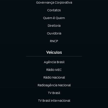
Governança Corporativa
(abre em nova aba)
Contatos
(abre em nova aba)
Quem é Quem
(abre em nova aba)
Diretoria
(abre em nova aba)
Ouvidoria
(abre em nova aba)
RNCP
(abre em nova aba)
Veículos
Agência Brasil
(abre em nova aba)
Rádio MEC
Rádio Nacional
(abre em nova aba)
Radioagência Nacional
(abre em nova aba)
TV Brasil
(abre em nova aba)
TV Brasil Internacional
(abre em nova aba)