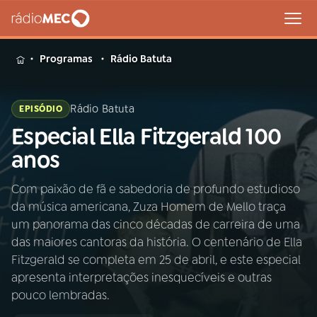
MENU
Programas
Rádio Batuta
Rádio Batuta
EPISÓDIO
Especial Ella Fitzgerald 100
Buscar
na
anos
Rádio
Buscar
MEC
Com paixão de fã e sabedoria de profundo estudioso
da música americana, Zuza Homem de Mello traça
Início
AO VIVO
um panorama das cinco décadas de carreira de uma
das maiores cantoras da história. O centenário de Ella
01
INÍCIO
Fitzgerald se completa em 25 de abril, e este especial
apresenta interpretações inesquecíveis e outras
pouco lembradas.
02
A RÁDIO