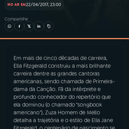
22/04/2017, 23:00
NO AR EM
03
PROGRAMAÇÃO
Compartilhe
04
PROGRAMAS
05
PODCASTS
Em mais de cinco décadas de carreira,
Ella Fitzgerald construiu a mais brilhante
06
VIDEOCASTS
carreira dentre as grandes cantoras
americanas, sendo chamada de Primeira-
dama da Canção. Fã da intérprete e
07
ÚLTIMAS
profundo conhecedor do repertório que
ela dominou (o chamado "songbook
08
PRÊMIO RÁDIO MEC
americano"), Zuza Homem de Mello
detalha a trajetória e o estilo de Ella Jane
Fitzgerald, o centenário de nascimento se
ACOMPANHE A RÁDIO MEC