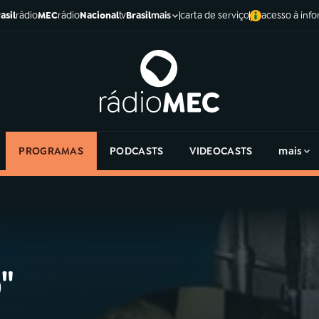
asil
rádio
MEC
rádio
Nacional
tv
Brasil
carta de serviço
acesso à inf
mais
PROGRAMAS
PODCASTS
VIDEOCASTS
mais
"