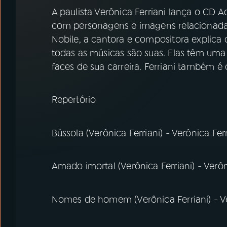
07
ÚLTIMAS
A paulista Verônica Ferriani lança o CD A
com personagens e imagens relacionadas
08
PRÊMIO RÁDIO MEC
Nobile, a cantora e compositora explica 
todas as músicas são suas. Elas têm uma
faces de sua carreira. Ferriani também 
ACOMPANHE A RÁDIO MEC
YouTube
Facebook
Repertório
Instagram
X
Bússola (Verônica Ferriani) - Verônica Ferr
TikTok
Amado imortal (Verônica Ferriani) - Verôn
Nomes de homem (Verônica Ferriani) - Ve