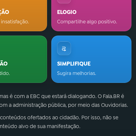
ÇÃO
ELOGIO
 insatisfação.
Compartilhe algo positivo.
ÇÃO
SIMPLIFIQUE
dido.
Sugira melhorias.
 mas é com a EBC que estará dialogando. O Fala.BR é
m a administração pública, por meio das Ouvidorias.
 conteúdos ofertados ao cidadão. Por isso, não se
onteúdo alvo de sua manifestação.