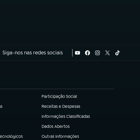
Siga-nos nas redes sociais
Participação Social
(abre em nova aba)
as
Receitas e Despesas
(abre em nova aba)
Informações Classificadas
(abre em nova aba)
Dados Abertos
(abre em nova aba)
Tecnológicos
Outras Informações
(abre em nova aba)