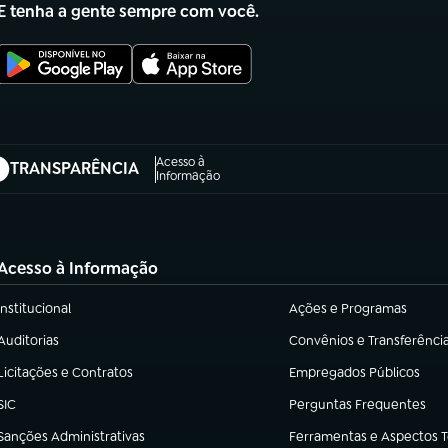
E tenha a gente sempre com você.
Acesso à
TRANSPARÊNCIA
abre em nova aba)
Informação
Acesso à Informação
Institucional
Ações e Programas
(abre em nova aba)
(abre em nova aba)
Auditorias
Convênios e Transferênci
(abre em nova aba)
(abre em nova aba)
Licitações e Contratos
Empregados Públicos
(abre em nova aba)
(abre em nova aba)
SIC
Perguntas Frequentes
(abre em nova aba)
(abre em nova aba)
Sanções Administrativas
Ferramentas e Aspectos 
(abre em nova aba)
(abre em nova aba)