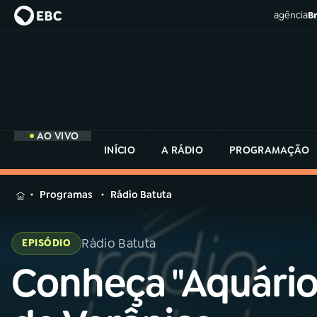
agência
Br
AO VIVO
INÍCIO
A RÁDIO
PROGRAMAÇÃO
MENU
Programas
Rádio Batuta
Buscar
na
Rádio Batuta
EPISÓDIO
Rádio
Buscar
MEC
Conheça "Aquário
Buscar
na
Rádio
Início
AO VIVO