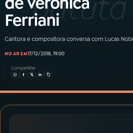
de Verônica
MEC
Ferriani
01
INÍCIO
02
A RÁDIO
Cantora e compositora conversa com Lucas Nobil
17/12/2018, 19:00
NO AR EM
03
PROGRAMAÇÃO
Compartilhe
04
PROGRAMAS
05
PODCASTS
06
VIDEOCASTS