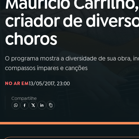
Maurício Carrilho,
MEC
criador de divers
01
INÍCIO
choros
02
A RÁDIO
O programa mostra a diversidade de sua obra, in
03
PROGRAMAÇÃO
compassos ímpares e canções
04
PROGRAMAS
13/05/2017, 23:00
NO AR EM
Compartilhe
05
PODCASTS
06
VIDEOCASTS