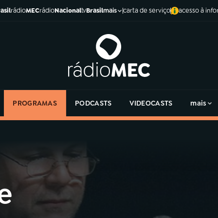
asil
rádio
MEC
rádio
Nacional
tv
Brasil
carta de serviço
acesso à inf
mais
PROGRAMAS
PODCASTS
VIDEOCASTS
mais
e