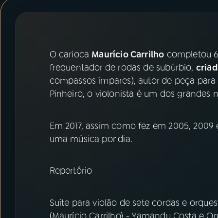
07
ÚLTIMAS
08
PRÊMIO RÁDIO MEC
O carioca
Maurício Carrilho
completou 60
frequentador de rodas de subúrbio,
cria
ACOMPANHE A RÁDIO MEC
compassos ímpares), autor de peça para
YouTube
Facebook
Pinheiro, o violonista é um dos grande
Instagram
X
Em 2017, assim como fez em 2005, 2009 
uma música por dia.
TikTok
Repertório
Suíte para violão de sete cordas e orqu
(Maurício Carrilho) - Yamandu Costa e Or