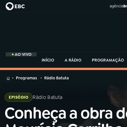
agência
Br
AO VIVO
INÍCIO
A RÁDIO
PROGRAMAÇÃO
MENU
Programas
Rádio Batuta
Buscar
na
Rádio Batuta
EPISÓDIO
Rádio
Buscar
MEC
Conheça a obra d
Buscar
na
Rádio
Início
AO VIVO