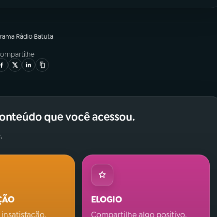
grama
Rádio Batuta
ompartilhe
conteúdo que você acessou.
.
ÇÃO
ELOGIO
 insatisfação.
Compartilhe algo positivo.