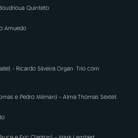
 Boudrioua Quinteto
do Amuedo
alle) - Ricardo Silveira Organ Trio com
homas e Pedro Milman) – Alma Thomas Sextet
lo
 Bruce e Eric Clapton) – Mark Lambert