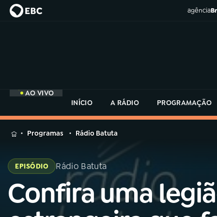
agência
Br
AO VIVO
INÍCIO
A RÁDIO
PROGRAMAÇÃO
MENU
Programas
Rádio Batuta
Buscar
na
Rádio Batuta
EPISÓDIO
Rádio
Buscar
MEC
Confira uma legi
Buscar
na
Rádio
Início
AO VIVO