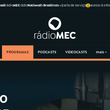
asil
rádio
MEC
rádio
Nacional
tv
Brasil
carta de serviço
acesso à inf
mais
PROGRAMAS
PODCASTS
VIDEOCASTS
mais
ão