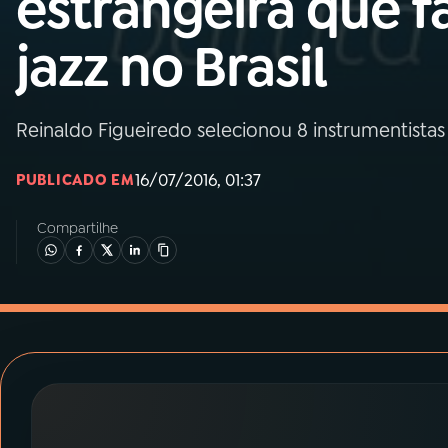
estrangeira que f
MEC
jazz no Brasil
01
INÍCIO
02
A RÁDIO
Reinaldo Figueiredo selecionou 8 instrumentistas
16/07/2016, 01:37
PUBLICADO EM
03
PROGRAMAÇÃO
Compartilhe
04
PROGRAMAS
05
PODCASTS
06
VIDEOCASTS