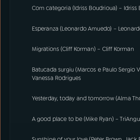
Com categoria (Idriss Boudrioua) – Idriss
Esperanza (Leonardo Amuedo) – Leonar
Migrations (Cliff Korman) – Cliff Korman
Batucada surgiu (Marcos e Paulo Sergio V
Vanessa Rodrigues
Yesterday, today and tomorrow (Alma T
A good place to be (Mike Ryan) – TriAngu
Sunshine of your love (Peter Brown, Jack