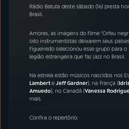
07
ÚLTIMAS
Rádio Batuta deste sábado (16) presta h
Brasil.
08
PRÊMIO RÁDIO MEC
Amores, as imagens do filme "Orfeu negro
oito instrumentistas deixarem seus países
ACOMPANHE A RÁDIO MEC
Figueiredo selecionou esse grupo para 
YouTube
Facebook
legião estrangeira que faz jazz no Brasil.
Instagram
X
Na estreia estão músicos nascidos nos E
TikTok
Lambert
e
Jeff Gardner
), na França (
Idri
Amuedo
), no Canadá (
Vanessa Rodrigu
mais.
Confira o repertório: