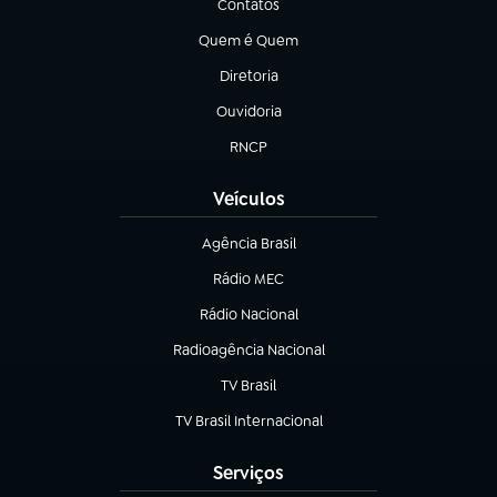
Contatos
(abre em nova aba)
Quem é Quem
(abre em nova aba)
Diretoria
(abre em nova aba)
Ouvidoria
(abre em nova aba)
RNCP
(abre em nova aba)
Veículos
Agência Brasil
(abre em nova aba)
Rádio MEC
Rádio Nacional
(abre em nova aba)
Radioagência Nacional
(abre em nova aba)
TV Brasil
(abre em nova aba)
TV Brasil Internacional
(abre em nova aba)
Serviços