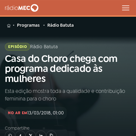
MENU
Programas
Rádio Batuta
Rádio Batuta
EPISÓDIO
Casa do Choro chega com
Buscar
na
programa dedicado às
Rádio
Buscar
mulheres
MEC
Esta edição mostra toda a qualidade e contribuição
Início
AO VIVO
feminina para o choro
01
INÍCIO
13/03/2018, 01:00
NO AR EM
Compartilhe
02
A RÁDIO