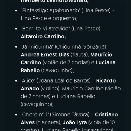
Heriberto Leandro Muraro;
"Pintassilgo apaixonado" (Lina Pesce) -
Lina Pesce e orquestra;
"Bem-te-vi atrevido" (Lina Pesce) -
Altamiro Carrilho;
"Janniquinha" (Chiquinha Gonzaga) -
Andrea Ernest Dias
(flauta),
Maurício
Carrilho
(violão de 7 cordas) e
Luciana
Rabello
(cavaquinho);
"Alice" (Joana Leal de Barros) -
Ricardo
Amado
(violino), Maurício Carrilho (violão
de 7 cordas) e Luciana Rabello
(cavaquinho);
"Choro nº 1" (Simone Távora) -
Cristiano
Alves
(clarineta),
João Lyra
(viola de 10
cordas), Luciana Rabello (cavaquinho),