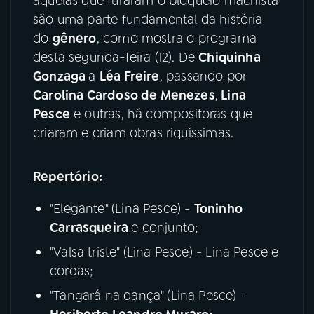
aquelas que furaram o bloqueio machista
são uma parte fundamental da história
YouTube
Facebook
do
gênero
, como mostra o programa
desta segunda-feira (12). De
Chiquinha
Instagram
X
Gonzaga
a
Léa Freire
, passando por
Carolina Cardoso de Menezes
,
Lina
TikTok
Pesce
e outras, há compositoras que
criaram e criam obras riquíssimas.
Repertório:
"Elegante" (Lina Pesce) -
Toninho
Carrasqueira
e conjunto;
"Valsa triste" (Lina Pesce) - Lina Pesce e
cordas;
"Tangará na dança" (Lina Pesce) -