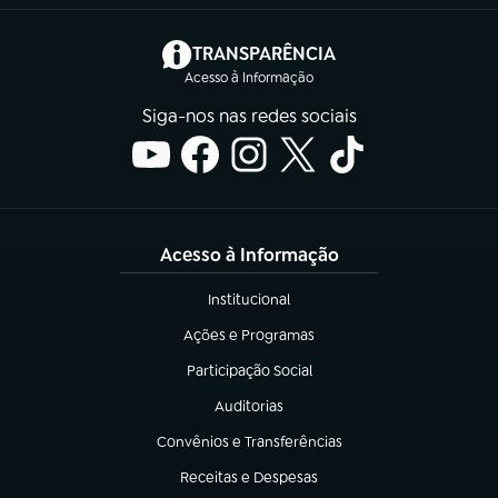
(abre em nova aba)
TRANSPARÊNCIA
Acesso à Informação
Siga-nos nas redes sociais
Acesso à Informação
Institucional
(abre em nova aba)
Ações e Programas
(abre em nova aba)
Participação Social
(abre em nova aba)
Auditorias
(abre em nova aba)
Convênios e Transferências
(abre em nova aba)
Receitas e Despesas
(abre em nova aba)