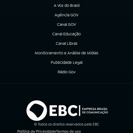
A Voz do Brasil
(abre em nova aba)
Agência GOV
(abre em nova aba)
Canal GOV
(abre em nova aba)
Canal Educação
(abre em nova aba)
Canal Libras
(abre em nova aba)
Monitoramento e Análise de Mídias
(abre em nova aba)
Publicidade Legal
(abre em nova aba)
Rádio Gov
(abre em nova aba)
© Todos os direitos reservados pela EBC
Política de Privacidade
Termos de uso