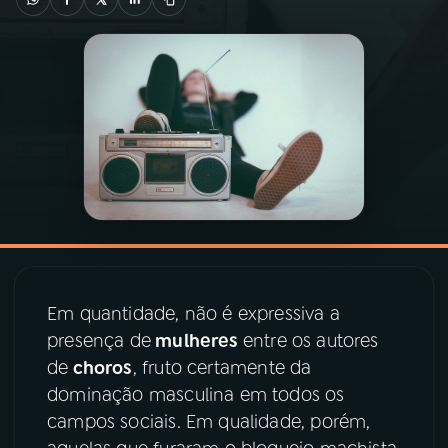
03
PROGRAMAÇÃO
04
PROGRAMAS
05
PODCASTS
06
VIDEOCASTS
Em quantidade, não é expressiva a
07
ÚLTIMAS
presença de
mulheres
entre os autores
de
choros
, fruto certamente da
08
PRÊMIO RÁDIO MEC
dominação masculina em todos os
campos sociais. Em qualidade, porém,
ACOMPANHE A RÁDIO MEC