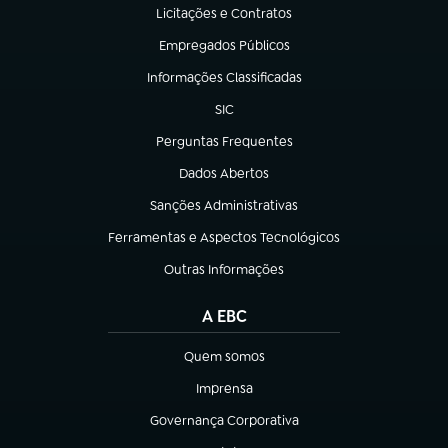
Licitações e Contratos
(abre em nova aba)
Empregados Públicos
(abre em nova aba)
Informações Classificadas
(abre em nova aba)
SIC
(abre em nova aba)
Perguntas Frequentes
(abre em nova aba)
Dados Abertos
(abre em nova aba)
Sanções Administrativas
(abre em nova aba)
Ferramentas e Aspectos Tecnológicos
(abre em nova aba)
Outras Informações
(abre em nova aba)
A EBC
Quem somos
(abre em nova aba)
Imprensa
(abre em nova aba)
Governança Corporativa
(abre em nova aba)