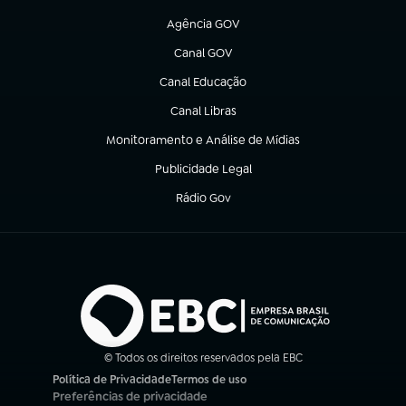
(abre em nova aba)
Agência GOV
(abre em nova aba)
Canal GOV
(abre em nova aba)
Canal Educação
(abre em nova aba)
Canal Libras
(abre em nova aba)
Monitoramento e Análise de Mídias
(abre em nova aba)
Publicidade Legal
(abre em nova aba)
Rádio Gov
(abre em nova aba)
© Todos os direitos reservados pela EBC
Política de Privacidade
Termos de uso
(abre em nova aba)
(abre em nova aba)
Preferências de privacidade