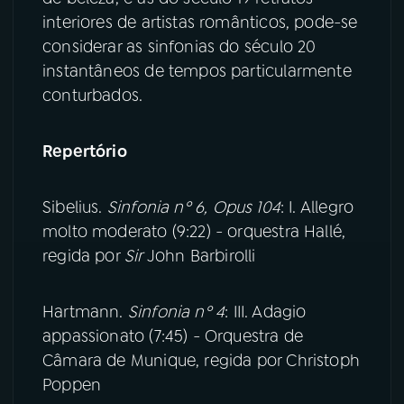
interiores de artistas românticos, pode-se
YouTube
Facebook
considerar as sinfonias do século 20
instantâneos de tempos particularmente
Instagram
X
conturbados.
TikTok
Repertório
Sibelius.
Sinfonia nº 6, Opus 104
: I. Allegro
molto moderato (9:22) - orquestra Hallé,
regida por
Sir
John Barbirolli
Hartmann.
Sinfonia nº 4
: III. Adagio
appassionato (7:45) - Orquestra de
Câmara de Munique, regida por Christoph
Poppen