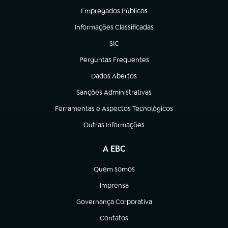
Empregados Públicos
(abre em nova aba)
Informações Classificadas
(abre em nova aba)
SIC
(abre em nova aba)
Perguntas Frequentes
(abre em nova aba)
Dados Abertos
(abre em nova aba)
Sanções Administrativas
(abre em nova aba)
Ferramentas e Aspectos Tecnológicos
(abre em nova aba)
Outras Informações
(abre em nova aba)
A EBC
Quem somos
(abre em nova aba)
Imprensa
(abre em nova aba)
Governança Corporativa
(abre em nova aba)
Contatos
(abre em nova aba)