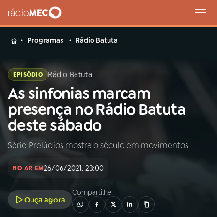
MENU
Programas
Rádio Batuta
Rádio Batuta
EPISÓDIO
As sinfonias marcam
Buscar
na
presença no Rádio Batuta
Rádio
Buscar
deste sábado
MEC
Série Prelúdios mostra o século em movimentos
Início
AO VIVO
26/06/2021, 23:00
NO AR EM
01
INÍCIO
Compartilhe
Ouça agora
02
A RÁDIO