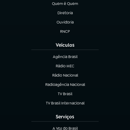
Quem é Quem
(abre em nova aba)
Diretoria
(abre em nova aba)
Ouvidoria
(abre em nova aba)
RNCP
(abre em nova aba)
Veículos
Agência Brasil
(abre em nova aba)
Rádio MEC
Rádio Nacional
(abre em nova aba)
Radioagência Nacional
(abre em nova aba)
TV Brasil
(abre em nova aba)
TV Brasil Internacional
(abre em nova aba)
Serviços
A Voz do Brasil