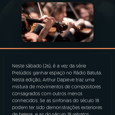
03
PROGRAMAÇÃO
04
PROGRAMAS
05
PODCASTS
06
VIDEOCASTS
Neste sábado (26), é a vez da série
Prelúdios ganhar espaço no Rádio Batuta.
Nesta edição, Arthur Dapieve traz uma
07
ÚLTIMAS
mistura de movimentos de compositores
consagrados com outros menos
08
PRÊMIO RÁDIO MEC
conhecidos. Se as sinfonias do século 18
podem ter sido demonstrações exteriores
de beleza, e as do século 19 retratos
ACOMPANHE A RÁDIO MEC