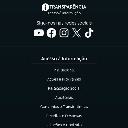
(abre em nova aba)
TRANSPARÊNCIA
Acesso à Informação
Siga-nos nas redes sociais
Acesso à Informação
Institucional
(abre em nova aba)
Ações e Programas
(abre em nova aba)
Participação Social
(abre em nova aba)
Auditorias
(abre em nova aba)
Convênios e Transferências
(abre em nova aba)
Receitas e Despesas
(abre em nova aba)
Licitações e Contratos
(abre em nova aba)