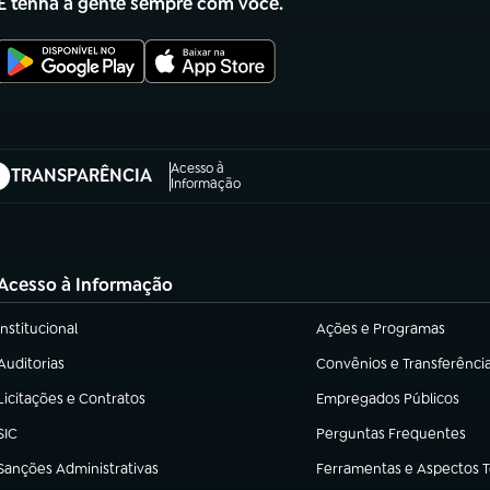
E tenha a gente sempre com você.
Acesso à
TRANSPARÊNCIA
abre em nova aba)
Informação
Acesso à Informação
Institucional
Ações e Programas
(abre em nova aba)
(abre em nova aba)
Auditorias
Convênios e Transferênci
(abre em nova aba)
(abre em nova aba)
Licitações e Contratos
Empregados Públicos
(abre em nova aba)
(abre em nova aba)
SIC
Perguntas Frequentes
(abre em nova aba)
(abre em nova aba)
Sanções Administrativas
Ferramentas e Aspectos 
(abre em nova aba)
(abre em nova aba)