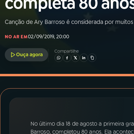
completa 80 ano
MEC
01
INÍCIO
Canção de Ary Barroso é considerada por muito
02/09/2019, 20:00
NO AR EM
02
A RÁDIO
Compartilhe
Ouça agora
03
PROGRAMAÇÃO
04
PROGRAMAS
05
PODCASTS
06
VIDEOCASTS
No último dia 18 de agosto a primeira g
Barroso, completou 80 anos. Ela acontec