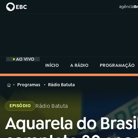
agência
Br
AO VIVO
INÍCIO
A RÁDIO
PROGRAMAÇÃO
MENU
Programas
Rádio Batuta
Buscar
na
Rádio Batuta
EPISÓDIO
Rádio
Buscar
MEC
Aquarela do Brasi
Buscar
na
Rádio
Início
AO VIVO