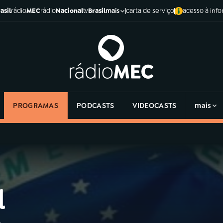
asil
rádio
MEC
rádio
Nacional
tv
Brasil
carta de serviço
acesso à inf
mais
PROGRAMAS
PODCASTS
VIDEOCASTS
mais
l