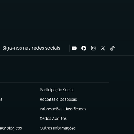
Siga-nos nas redes sociais
Participação Social
(abre em nova aba)
as
Receitas e Despesas
(abre em nova aba)
Informações Classificadas
(abre em nova aba)
Dados Abertos
(abre em nova aba)
Tecnológicos
Outras Informações
(abre em nova aba)