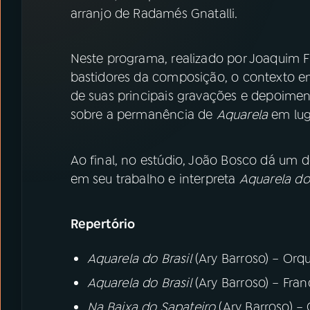
07
ÚLTIMAS
arranjo de Radamés Gnatalli.
08
PRÊMIO RÁDIO MEC
Neste programa, realizado por Joaquim F
bastidores da composição, o contexto e
de suas principais gravações e depoiment
ACOMPANHE A RÁDIO MEC
sobre a permanência de
Aquarela
em lug
YouTube
Facebook
Ao final, no estúdio, João Bosco dá um 
Instagram
X
em seu trabalho e interpreta
Aquarela do 
TikTok
Repertório
Aquarela do Brasil
(Ary Barroso) – Orqu
Aquarela do Brasil
(Ary Barroso) – Fran
Na Baixa do Sapateiro
(Ary Barroso) –