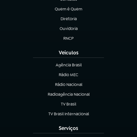
(abre em nova aba)
Quem é Quem
(abre em nova aba)
Diretoria
(abre em nova aba)
Ouvidoria
(abre em nova aba)
RNCP
(abre em nova aba)
Veículos
Agência Brasil
(abre em nova aba)
Rádio MEC
Rádio Nacional
(abre em nova aba)
Radioagência Nacional
(abre em nova aba)
TV Brasil
(abre em nova aba)
TV Brasil Internacional
(abre em nova aba)
Serviços