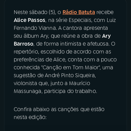
Neste sábado (5), o
Rádio Batuta
recebe
YouTube
Facebook
Alice Passos
, na série Especiais, com Luiz
Fernando Vianna. A cantora apresenta
Instagram
X
seu álbum Ary, que reúne a obra de
Ary
TikTok
Barroso
, de forma intimista e afetuosa. O
repertório, escolhido de acordo com as
preferências de Alice, conta com a pouco
conhecida "Canção em Tom Maior", uma
sugestão de André Pinto Siqueira,
violonista que, junto a Maurício
Massunaga, participa do trabalho.
Confira abaixo as canções que estão
nesta edição: