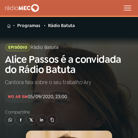
MENU
Programas
Rádio Batuta
Rádio Batuta
EPISÓDIO
Alice Passos é a convidada
Buscar
na
do Rádio Batuta
Rádio
Buscar
MEC
Cantora fala sobre o seu trabalho Ary
Início
AO VIVO
05/09/2020, 23:00
NO AR EM
Compartilhe
01
INÍCIO
02
A RÁDIO