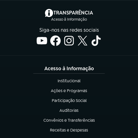
(abre em nova aba)
TRANSPARÊNCIA
Acesso à Informação
Siga-nos nas redes sociais
Acesso à Informação
Institucional
(abre em nova aba)
Ações e Programas
(abre em nova aba)
Participação Social
(abre em nova aba)
Auditorias
(abre em nova aba)
Convênios e Transferências
(abre em nova aba)
Receitas e Despesas
(abre em nova aba)