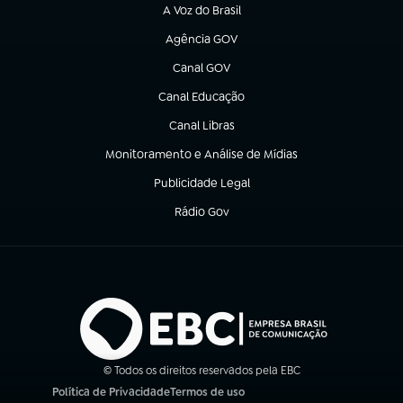
A Voz do Brasil
(abre em nova aba)
Agência GOV
(abre em nova aba)
Canal GOV
(abre em nova aba)
Canal Educação
(abre em nova aba)
Canal Libras
(abre em nova aba)
Monitoramento e Análise de Mídias
(abre em nova aba)
Publicidade Legal
(abre em nova aba)
Rádio Gov
(abre em nova aba)
© Todos os direitos reservados pela EBC
Política de Privacidade
Termos de uso
(abre em nova aba)
(abre em nova aba)