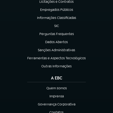
Licitações e Contratos
(abre em nova aba)
Empregados Públicos
(abre em nova aba)
Informações Classificadas
(abre em nova aba)
SIC
(abre em nova aba)
Perguntas Frequentes
(abre em nova aba)
Dados Abertos
(abre em nova aba)
Sanções Administrativas
(abre em nova aba)
Ferramentas e Aspectos Tecnológicos
(abre em nova aba)
Outras Informações
(abre em nova aba)
A EBC
Quem somos
(abre em nova aba)
Imprensa
(abre em nova aba)
Governança Corporativa
(abre em nova aba)
Contatos