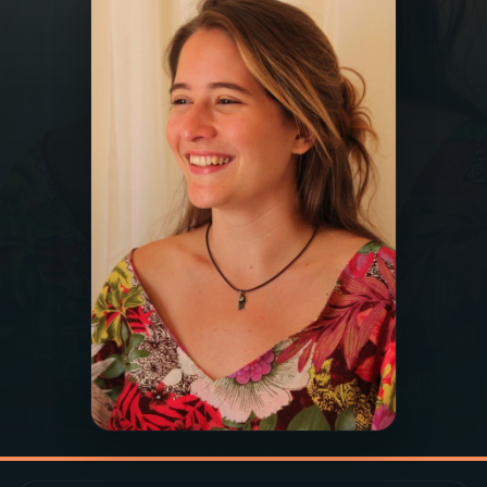
03
PROGRAMAÇÃO
04
PROGRAMAS
05
PODCASTS
06
VIDEOCASTS
07
ÚLTIMAS
08
PRÊMIO RÁDIO MEC
ACOMPANHE A RÁDIO MEC