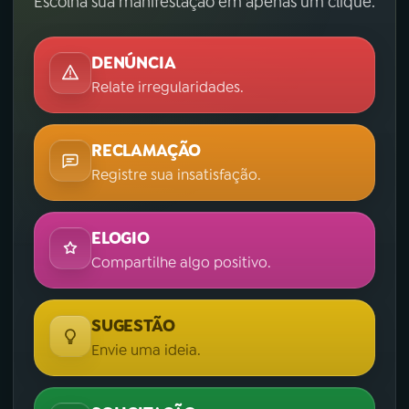
Escolha sua manifestação em apenas um clique.
DENÚNCIA
Relate irregularidades.
RECLAMAÇÃO
Registre sua insatisfação.
ELOGIO
Compartilhe algo positivo.
SUGESTÃO
Envie uma ideia.