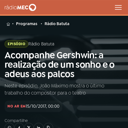
MENU
Programas
Rádio Batuta
Rádio Batuta
EPISÓDIO
Acompanhe Gershwin: a
Buscar
na
realização de um sonho e o
Rádio
Buscar
adeus aos palcos
MEC
Neste episódio, João Máximo mostra o último
Início
AO VIVO
trabalho do compositor para o teatro
01
INÍCIO
15/10/2017, 00:00
NO AR EM
Compartilhe
02
A RÁDIO