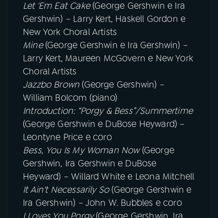
Let 'Em Eat Cake
(George Gershwin e Ira
Gershwin) – Larry Kert, Haskell Gordon e
New York Choral Artists
Mine
(George Gershwin e Ira Gershwin) –
Larry Kert, Maureen McGovern e New York
Choral Artists
Jazzbo Brown
(George Gershwin) –
William Bolcom (piano)
Introduction: “Porgy & Bess”/Summertime
(George Gershwin e DuBose Heyward) –
Leontyne Price e coro
Bess
,
You Is My Woman Now
(George
Gershwin, Ira Gershwin e DuBose
Heyward) – Willard White e Leona Mitchell
It Ain't Necessarily So
(George Gershwin e
Ira Gershwin) – John W. Bubbles e coro
I Loves You Porgy
(George Gershwin, Ira