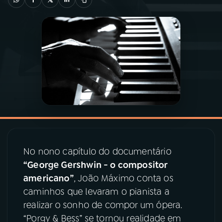
03
PROGRAMAÇÃO
04
PROGRAMAS
05
PODCASTS
06
VIDEOCASTS
No nono capítulo do documentário
07
ÚLTIMAS
“George Gershwin - o compositor
americano”
, João Máximo conta os
08
PRÊMIO RÁDIO MEC
caminhos que levaram o pianista a
realizar o sonho de compor um ópera.
“Porgy & Bess” se tornou realidade em
ACOMPANHE A RÁDIO MEC