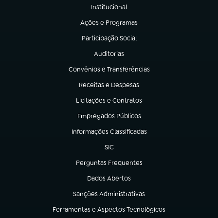
Institucional
(abre em nova aba)
Ações e Programas
(abre em nova aba)
Participação Social
(abre em nova aba)
Auditorias
(abre em nova aba)
Convênios e Transferências
(abre em nova aba)
Receitas e Despesas
(abre em nova aba)
Licitações e Contratos
(abre em nova aba)
Empregados Públicos
(abre em nova aba)
Informações Classificadas
(abre em nova aba)
SIC
(abre em nova aba)
Perguntas Frequentes
(abre em nova aba)
Dados Abertos
(abre em nova aba)
Sanções Administrativas
(abre em nova aba)
Ferramentas e Aspectos Tecnológicos
(abre em nova aba)