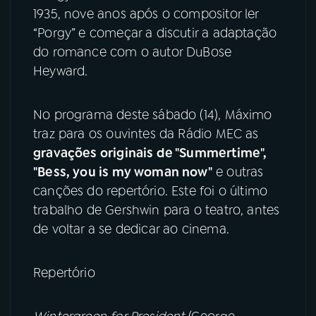
1935, nove anos após o compositor ler
YouTube
Facebook
“Porgy” e começar a discutir a adaptação
do romance com o autor DuBose
Instagram
X
Heyward.
TikTok
No programa deste sábado (14), Máximo
traz para os ouvintes da Rádio MEC as
gravações originais de "Summertime",
"Bess, you is my woman now"
e outras
canções do repertório. Este foi o último
trabalho de Gershwin para o teatro, antes
de voltar a se dedicar ao cinema.
Repertório