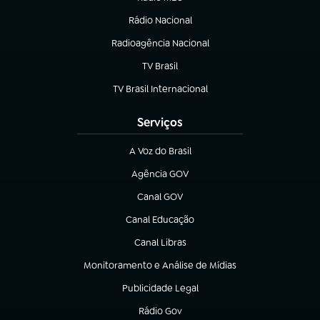
Rádio Nacional
(abre em nova aba)
Radioagência Nacional
(abre em nova aba)
TV Brasil
(abre em nova aba)
TV Brasil Internacional
(abre em nova aba)
Serviços
A Voz do Brasil
(abre em nova aba)
Agência GOV
(abre em nova aba)
Canal GOV
(abre em nova aba)
Canal Educação
(abre em nova aba)
Canal Libras
(abre em nova aba)
Monitoramento e Análise de Mídias
(abre em nova aba)
Publicidade Legal
(abre em nova aba)
Rádio Gov
(abre em nova aba)