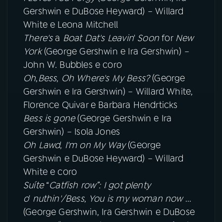
Gershwin e DuBose Heyward) – Willard
White e Leona Mitchell
There's
a
Boat Dat's Leavin
'
Soon
for
New
York
(George Gershwin e Ira Gershwin) –
John W. Bubbles e coro
Oh
,
Bess
,
Oh Where's My Bess?
(George
Gershwin e Ira Gershwin) – Willard White,
Florence Quivar e Barbara Hendrticks
Bess is gone
(George Gershwin e Ira
Gershwin) – Isola Jones
Oh Lawd
,
I'm on My Way
(George
Gershwin e DuBose Heyward) – Willard
White e coro
Suíte
“
Catfish row”: I got plenty
o
'
nuthin'/Bess
,
You is my woman now
...
(George Gershwin, Ira Gershwin e DuBose