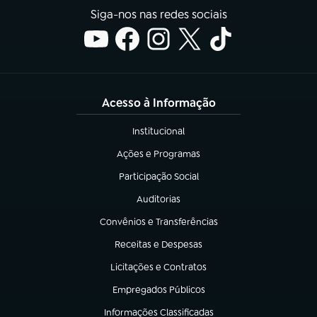
Siga-nos nas redes sociais
Acesso à Informação
Institucional
(abre em nova aba)
Ações e Programas
(abre em nova aba)
Participação Social
(abre em nova aba)
Auditorias
(abre em nova aba)
Convênios e Transferências
(abre em nova aba)
Receitas e Despesas
(abre em nova aba)
Licitações e Contratos
(abre em nova aba)
Empregados Públicos
(abre em nova aba)
Informações Classificadas
(abre em nova aba)