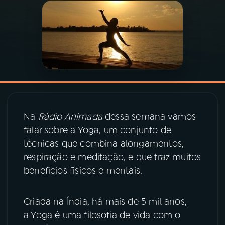
03
PROGRAMAÇÃO
04
PROGRAMAS
05
PODCASTS
Na
Rádio Animada
dessa semana vamos
06
VIDEOCASTS
falar sobre a Yoga, um conjunto de
técnicas que combina alongamentos,
respiração e meditação, e que traz muitos
07
ÚLTIMAS
benefícios físicos e mentais.
08
PRÊMIO RÁDIO MEC
Criada na Índia, há mais de 5 mil anos,
a Yoga é uma filosofia de vida com o
ACOMPANHE A RÁDIO MEC