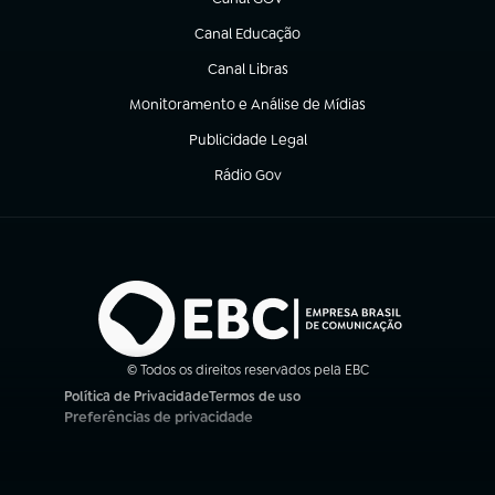
(abre em nova aba)
Canal Educação
(abre em nova aba)
Canal Libras
(abre em nova aba)
Monitoramento e Análise de Mídias
(abre em nova aba)
Publicidade Legal
(abre em nova aba)
Rádio Gov
(abre em nova aba)
© Todos os direitos reservados pela EBC
Política de Privacidade
Termos de uso
(abre em nova aba)
(abre em nova aba)
Preferências de privacidade