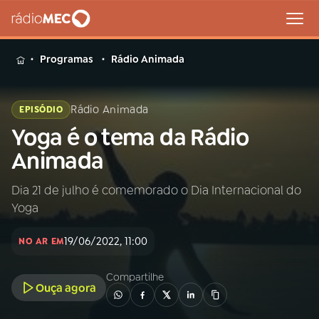
MENU
Programas
Rádio Animada
Rádio Animada
EPISÓDIO
Yoga é o tema da Rádio
Buscar
na
Animada
Rádio
Buscar
MEC
Dia 21 de julho é comemorado o Dia Internacional do
Yoga
Início
AO VIVO
19/06/2022, 11:00
NO AR EM
01
INÍCIO
Compartilhe
Ouça agora
02
A RÁDIO