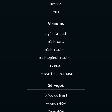
Ouvidoria
(abre em nova aba)
RNCP
(abre em nova aba)
Veículos
Agência Brasil
(abre em nova aba)
Rádio MEC
Rádio Nacional
(abre em nova aba)
Radioagência Nacional
(abre em nova aba)
TV Brasil
(abre em nova aba)
TV Brasil Internacional
(abre em nova aba)
Serviços
A Voz do Brasil
(abre em nova aba)
Agência GOV
(abre em nova aba)
Canal GOV