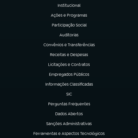
Institucional
(abre em nova aba)
Ações e Programas
(abre em nova aba)
Participação Social
(abre em nova aba)
Auditorias
(abre em nova aba)
Convênios e Transferências
(abre em nova aba)
Receitas e Despesas
(abre em nova aba)
Licitações e Contratos
(abre em nova aba)
Empregados Públicos
(abre em nova aba)
Informações Classificadas
(abre em nova aba)
SIC
(abre em nova aba)
Perguntas Frequentes
(abre em nova aba)
Dados Abertos
(abre em nova aba)
Sanções Administrativas
(abre em nova aba)
Ferramentas e Aspectos Tecnológicos
(abre em nova aba)