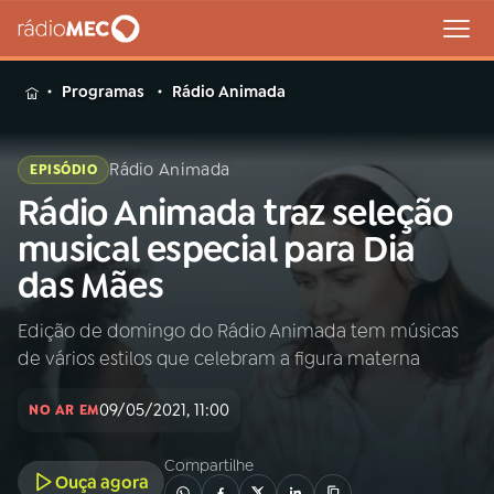
MENU
Programas
Rádio Animada
Rádio Animada
EPISÓDIO
Rádio Animada traz seleção
Buscar
na
musical especial para Dia
Rádio
Buscar
das Mães
MEC
Edição de domingo do Rádio Animada tem músicas
Início
AO VIVO
de vários estilos que celebram a figura materna
01
INÍCIO
09/05/2021, 11:00
NO AR EM
Compartilhe
02
A RÁDIO
Ouça agora