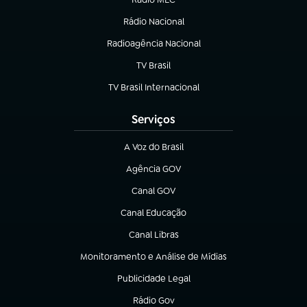
Rádio Nacional
(abre em nova aba)
Radioagência Nacional
(abre em nova aba)
TV Brasil
(abre em nova aba)
TV Brasil Internacional
(abre em nova aba)
Serviços
A Voz do Brasil
(abre em nova aba)
Agência GOV
(abre em nova aba)
Canal GOV
(abre em nova aba)
Canal Educação
(abre em nova aba)
Canal Libras
(abre em nova aba)
Monitoramento e Análise de Mídias
(abre em nova aba)
Publicidade Legal
(abre em nova aba)
Rádio Gov
(abre em nova aba)