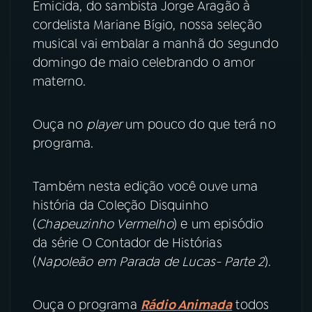
Emicida, do sambista Jorge Aragão à
cordelista Mariane Bígio, nossa seleção
YouTube
Facebook
musical vai embalar a manhã do segundo
domingo de maio celebrando o amor
Instagram
X
materno.
TikTok
Ouça no
player
um pouco do que terá no
programa.
Também nesta edição você ouve uma
história da Coleção Disquinho
(
Chapeuzinho Vermelho
) e um episódio
da série O Contador de Histórias
(
Napoleão em Parada de Lucas- Parte 2
).
Ouça o programa
Rádio Animada
todos