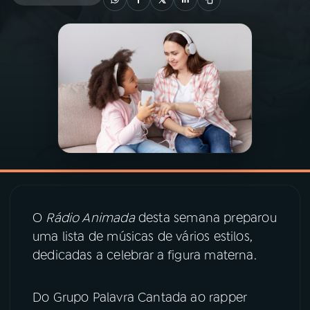
03
PROGRAMAÇÃO
04
PROGRAMAS
05
PODCASTS
06
VIDEOCASTS
O
Rádio Animada
desta semana preparou
07
ÚLTIMAS
uma lista de músicas de vários estilos,
dedicadas a celebrar a figura materna.
08
PRÊMIO RÁDIO MEC
Do Grupo Palavra Cantada ao rapper
ACOMPANHE A RÁDIO MEC