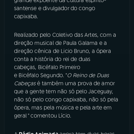
grande expoente da cultura espírito-
santense e divulgador do congo
YouTube
Facebook
capixaba.
Instagram
X
Realizado pelo Coletivo das Artes, com a
direção musical de Paula Galama e a
TikTok
direção cênica de Licio Bruno, a ópera
conta a história do rei de duas
cabeças, Bicéfalo Primeiro
e Bicéfalo Segundo. "
O Reino de Duas
Cabeças
é também uma prova de amor
que a gente tem não só pelo Jaceguay,
não só pelo congo capixaba, não só pela
ópera, mas pela música e pela arte em
geral " comentou Lício.