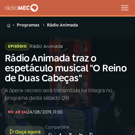
MENU
Programas
Rádio Animada
Rádio Animada
EPISÓDIO
Rádio Animada traz o
Buscar
na
espetáculo musical "O Reino
Rádio
Buscar
de Duas Cabeças"
MEC
A ópera-recreio será transmitida na íntegra no
Início
AO VIVO
programa deste sábado (24)
01
INÍCIO
24/08/2019, 11:00
NO AR EM
Compartilhe
02
A RÁDIO
Ouça agora