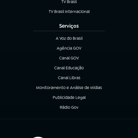
TV Brasil
(abre em nova aba)
TV Brasil Internacional
(abre em nova aba)
Serviços
A Voz do Brasil
(abre em nova aba)
Agência GOV
(abre em nova aba)
Canal GOV
(abre em nova aba)
Canal Educação
(abre em nova aba)
Canal Libras
(abre em nova aba)
Monitoramento e Análise de Mídias
(abre em nova aba)
Publicidade Legal
(abre em nova aba)
Rádio Gov
(abre em nova aba)