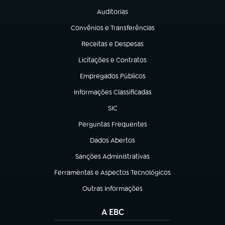
Auditorias
(abre em nova aba)
Convênios e Transferências
(abre em nova aba)
Receitas e Despesas
(abre em nova aba)
Licitações e Contratos
(abre em nova aba)
Empregados Públicos
(abre em nova aba)
Informações Classificadas
(abre em nova aba)
SIC
(abre em nova aba)
Perguntas Frequentes
(abre em nova aba)
Dados Abertos
(abre em nova aba)
Sanções Administrativas
(abre em nova aba)
Ferramentas e Aspectos Tecnológicos
(abre em nova aba)
Outras Informações
(abre em nova aba)
A EBC