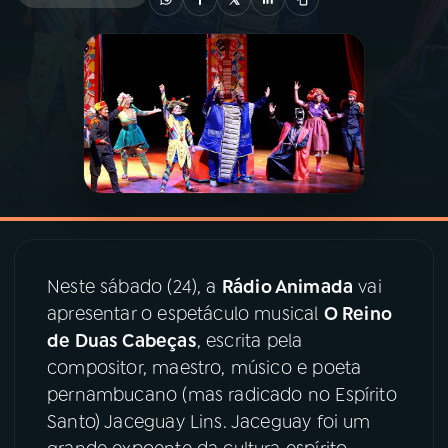
03
PROGRAMAÇÃO
04
PROGRAMAS
05
PODCASTS
06
VIDEOCASTS
Neste sábado (24), a
Rádio Animada
vai
apresentar o espetáculo musical
O Reino
07
ÚLTIMAS
de Duas Cabeças
, escrita pela
compositor, maestro, músico e poeta
08
PRÊMIO RÁDIO MEC
pernambucano (mas radicado no Espírito
Santo) Jaceguay Lins. Jaceguay foi um
ACOMPANHE A RÁDIO MEC