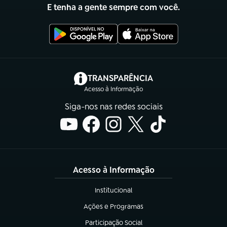
E tenha a gente sempre com você.
(abre em nova aba)
TRANSPARÊNCIA
Acesso à Informação
Siga-nos nas redes sociais
Acesso à Informação
Institucional
(abre em nova aba)
Ações e Programas
(abre em nova aba)
Participação Social
(abre em nova aba)