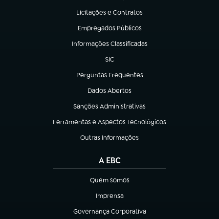
Licitações e Contratos
(abre em nova aba)
Empregados Públicos
(abre em nova aba)
Informações Classificadas
(abre em nova aba)
SIC
(abre em nova aba)
Perguntas Frequentes
(abre em nova aba)
Dados Abertos
(abre em nova aba)
Sanções Administrativas
(abre em nova aba)
Ferramentas e Aspectos Tecnológicos
(abre em nova aba)
Outras Informações
(abre em nova aba)
A EBC
Quem somos
(abre em nova aba)
Imprensa
(abre em nova aba)
Governança Corporativa
(abre em nova aba)