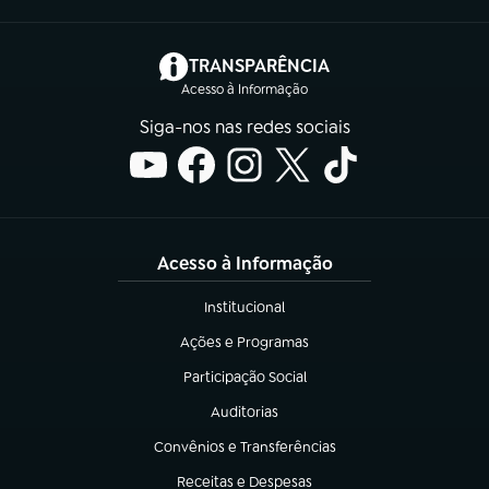
(abre em nova aba)
TRANSPARÊNCIA
Acesso à Informação
Siga-nos nas redes sociais
Acesso à Informação
Institucional
(abre em nova aba)
Ações e Programas
(abre em nova aba)
Participação Social
(abre em nova aba)
Auditorias
(abre em nova aba)
Convênios e Transferências
(abre em nova aba)
Receitas e Despesas
(abre em nova aba)