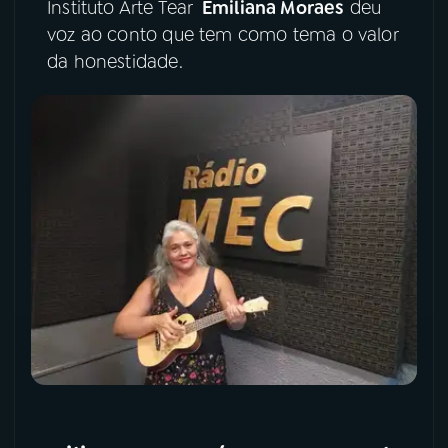
Instituto Arte Tear
Emiliana Moraes
deu
voz ao conto que tem como tema o valor
YouTube
Facebook
da honestidade.
Instagram
X
TikTok