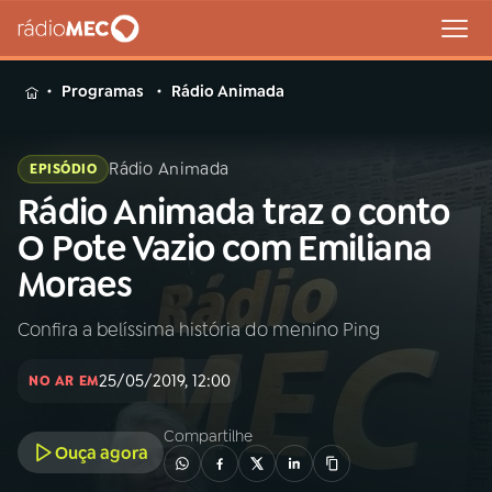
MENU
Programas
Rádio Animada
Rádio Animada
EPISÓDIO
Rádio Animada traz o conto
Buscar
na
O Pote Vazio com Emiliana
Rádio
Buscar
Moraes
MEC
Confira a belíssima história do menino Ping
Início
AO VIVO
25/05/2019, 12:00
NO AR EM
01
INÍCIO
Compartilhe
Ouça agora
02
A RÁDIO