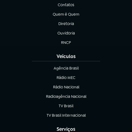
Contatos
(abre em nova aba)
Quem é Quem
(abre em nova aba)
Diretoria
(abre em nova aba)
Ouvidoria
(abre em nova aba)
RNCP
(abre em nova aba)
Veículos
Agência Brasil
(abre em nova aba)
Rádio MEC
Rádio Nacional
(abre em nova aba)
Radioagência Nacional
(abre em nova aba)
TV Brasil
(abre em nova aba)
TV Brasil Internacional
(abre em nova aba)
Serviços