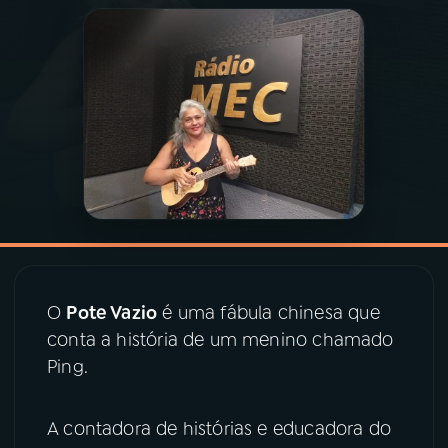
03
PROGRAMAÇÃO
04
PROGRAMAS
05
PODCASTS
06
VIDEOCASTS
O
Pote Vazio
é uma fábula chinesa que
07
ÚLTIMAS
conta a história de um menino chamado
Ping.
08
PRÊMIO RÁDIO MEC
A contadora de histórias e educadora do
ACOMPANHE A RÁDIO MEC