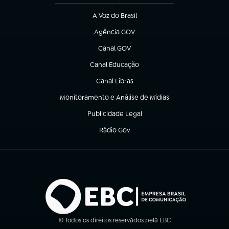
A Voz do Brasil
(abre em nova aba)
Agência GOV
(abre em nova aba)
Canal GOV
(abre em nova aba)
Canal Educação
(abre em nova aba)
Canal Libras
(abre em nova aba)
Monitoramento e Análise de Mídias
(abre em nova aba)
Publicidade Legal
(abre em nova aba)
Rádio Gov
(abre em nova aba)
© Todos os direitos reservados pela EBC