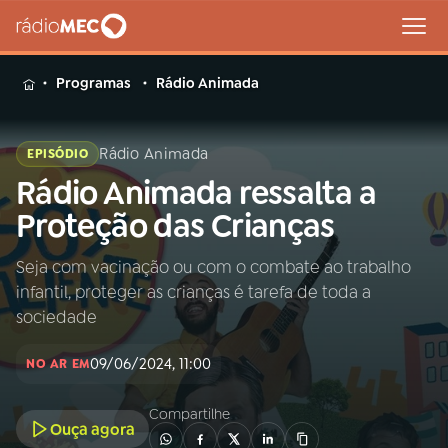
MENU
Programas
Rádio Animada
Rádio Animada
EPISÓDIO
Rádio Animada ressalta a
Buscar
na
Proteção das Crianças
Rádio
Buscar
MEC
Seja com vacinação ou com o combate ao trabalho
infantil, proteger as crianças é tarefa de toda a
Início
AO VIVO
sociedade
09/06/2024, 11:00
01
INÍCIO
NO AR EM
Compartilhe
Ouça agora
02
A RÁDIO