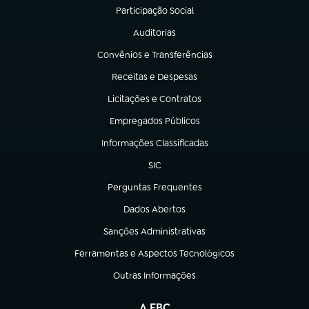
Participação Social
(abre em nova aba)
Auditorias
(abre em nova aba)
Convênios e Transferências
(abre em nova aba)
Receitas e Despesas
(abre em nova aba)
Licitações e Contratos
(abre em nova aba)
Empregados Públicos
(abre em nova aba)
Informações Classificadas
(abre em nova aba)
SIC
(abre em nova aba)
Perguntas Frequentes
(abre em nova aba)
Dados Abertos
(abre em nova aba)
Sanções Administrativas
(abre em nova aba)
Ferramentas e Aspectos Tecnológicos
(abre em nova aba)
Outras Informações
(abre em nova aba)
A EBC