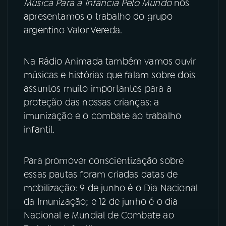
Música Para a Infância Pelo Mundo
nós
apresentamos o trabalho do grupo
YouTube
Facebook
argentino Valor Vereda.
Instagram
X
Na Rádio Animada também vamos ouvir
TikTok
músicas e histórias que falam sobre dois
assuntos muito importantes para a
proteção das nossas crianças: a
imunização e o combate ao trabalho
infantil.
Para promover conscientização sobre
essas pautas foram criadas datas de
mobilização: 9 de junho é o Dia Nacional
da Imunização; e 12 de junho é o dia
Nacional e Mundial de Combate ao