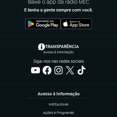
Baixe o app da rádio MEC
E tenha a gente sempre com você.
(abre em nova aba)
TRANSPARÊNCIA
Acesso à Informação
Siga-nos nas redes sociais
Acesso à Informação
Institucional
(abre em nova aba)
Ações e Programas
(abre em nova aba)