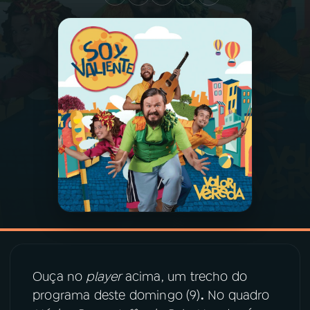
03
PROGRAMAÇÃO
04
PROGRAMAS
05
PODCASTS
06
VIDEOCASTS
07
ÚLTIMAS
08
PRÊMIO RÁDIO MEC
Ouça no
player
acima, um trecho do
programa deste domingo (9)
.
No quadro
ACOMPANHE A RÁDIO MEC