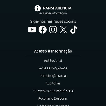
(abre em nova aba)
TRANSPARÊNCIA
Acesso à Informação
Siga-nos nas redes sociais
Acesso à Informação
Institucional
(abre em nova aba)
Ações e Programas
(abre em nova aba)
Participação Social
(abre em nova aba)
Auditorias
(abre em nova aba)
Convênios e Transferências
(abre em nova aba)
Receitas e Despesas
(abre em nova aba)