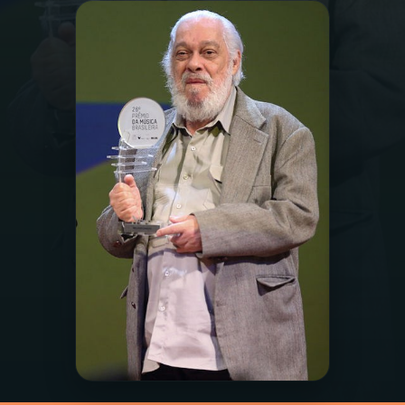
03
PROGRAMAÇÃO
04
PROGRAMAS
05
PODCASTS
06
VIDEOCASTS
07
ÚLTIMAS
08
PRÊMIO RÁDIO MEC
ACOMPANHE A RÁDIO MEC