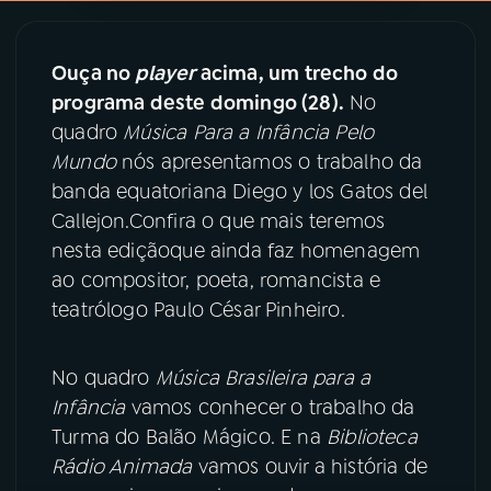
YouTube
Facebook
Ouça no
player
acima, um trecho do
programa deste domingo (28).
No
Instagram
X
quadro
Música Para a Infância Pelo
TikTok
Mundo
nós apresentamos o trabalho da
banda equatoriana Diego y los Gatos del
Callejon.Confira o que mais teremos
nesta ediçãoque ainda faz homenagem
ao compositor, poeta, romancista e
teatrólogo Paulo César Pinheiro.
No quadro
Música Brasileira para a
Infância
vamos conhecer o trabalho da
Turma do Balão Mágico. E na
Biblioteca
Rádio Animada
vamos ouvir a história de