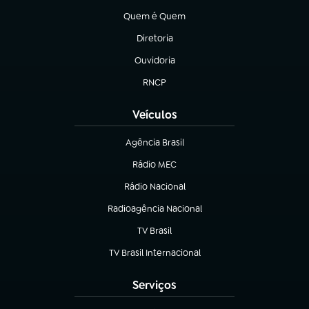
Quem é Quem
(abre em nova aba)
Diretoria
(abre em nova aba)
Ouvidoria
(abre em nova aba)
RNCP
(abre em nova aba)
Veículos
Agência Brasil
(abre em nova aba)
Rádio MEC
Rádio Nacional
(abre em nova aba)
Radioagência Nacional
(abre em nova aba)
TV Brasil
(abre em nova aba)
TV Brasil Internacional
(abre em nova aba)
Serviços