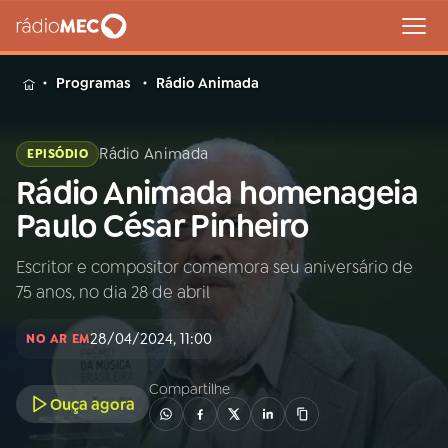
MENU
Programas
Rádio Animada
Rádio Animada
EPISÓDIO
Rádio Animada homenageia
Buscar
na
Paulo César Pinheiro
Rádio
Buscar
MEC
Escritor e compositor comemora seu aniversário de
75 anos, no dia 28 de abril
Início
AO VIVO
28/04/2024, 11:00
NO AR EM
01
INÍCIO
Compartilhe
Ouça agora
02
A RÁDIO