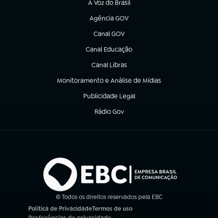
A Voz do Brasil
(abre em nova aba)
Agência GOV
(abre em nova aba)
Canal GOV
(abre em nova aba)
Canal Educação
(abre em nova aba)
Canal Libras
(abre em nova aba)
Monitoramento e Análise de Mídias
(abre em nova aba)
Publicidade Legal
(abre em nova aba)
Rádio Gov
(abre em nova aba)
© Todos os direitos reservados pela EBC
Política de Privacidade
Termos de uso
(abre em nova aba)
(abre em nova aba)
Preferências de privacidade