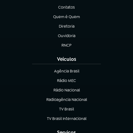
Contatos
(abre em nova aba)
Quem é Quem
(abre em nova aba)
Diretoria
(abre em nova aba)
Ouvidoria
(abre em nova aba)
RNCP
(abre em nova aba)
Veículos
Agência Brasil
(abre em nova aba)
Rádio MEC
Rádio Nacional
(abre em nova aba)
Radioagência Nacional
(abre em nova aba)
TV Brasil
(abre em nova aba)
TV Brasil Internacional
(abre em nova aba)
Serviços