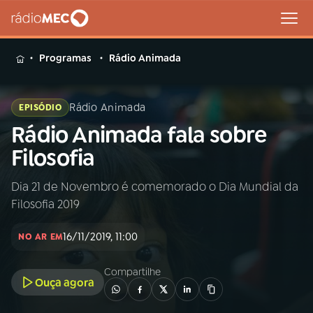
MENU
Programas
Rádio Animada
Rádio Animada
EPISÓDIO
Rádio Animada fala sobre
Buscar
na
Filosofia
Rádio
Buscar
MEC
Dia 21 de Novembro é comemorado o Dia Mundial da
Filosofia 2019
Início
AO VIVO
16/11/2019, 11:00
NO AR EM
01
INÍCIO
Compartilhe
Ouça agora
02
A RÁDIO