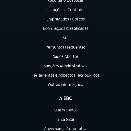
Receitas e Despesas
(abre em nova aba)
Licitações e Contratos
(abre em nova aba)
Empregados Públicos
(abre em nova aba)
Informações Classificadas
(abre em nova aba)
SIC
(abre em nova aba)
Perguntas Frequentes
(abre em nova aba)
Dados Abertos
(abre em nova aba)
Sanções Administrativas
(abre em nova aba)
Ferramentas e Aspectos Tecnológicos
(abre em nova aba)
Outras Informações
(abre em nova aba)
A EBC
Quem somos
(abre em nova aba)
Imprensa
(abre em nova aba)
Governança Corporativa
(abre em nova aba)