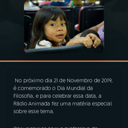
03
PROGRAMAÇÃO
04
PROGRAMAS
05
PODCASTS
06
VIDEOCASTS
No próximo dia 21 de Novembro de 2019,
é comemorado o Dia Mundial da
07
ÚLTIMAS
Filosofia, e para celebrar essa data, a
Rádio Animada fez uma matéria especial
08
PRÊMIO RÁDIO MEC
sobre esse tema.
ACOMPANHE A RÁDIO MEC