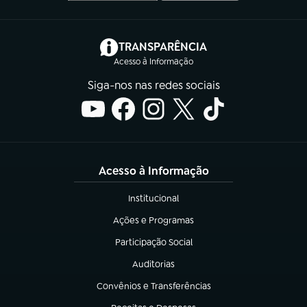
(abre em nova aba)
TRANSPARÊNCIA
Acesso à Informação
Siga-nos nas redes sociais
Acesso à Informação
Institucional
(abre em nova aba)
Ações e Programas
(abre em nova aba)
Participação Social
(abre em nova aba)
Auditorias
(abre em nova aba)
Convênios e Transferências
(abre em nova aba)