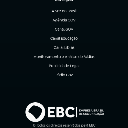
A Voz do Brasil
(abre em nova aba)
Agência GOV
(abre em nova aba)
Canal GOV
(abre em nova aba)
Canal Educação
(abre em nova aba)
Canal Libras
(abre em nova aba)
Monitoramento e Análise de Mídias
(abre em nova aba)
Publicidade Legal
(abre em nova aba)
Rádio Gov
(abre em nova aba)
© Todos os direitos reservados pela EBC