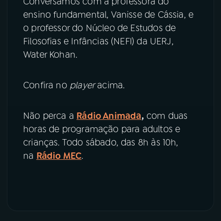
Conversamos com a professora do
ensino fundamental, Vanisse de Cássia, e
YouTube
Facebook
o professor do Núcleo de Estudos de
Filosofias e Infâncias (NEFI) da UERJ,
Instagram
X
Water Kohan.
TikTok
Confira no
player
acima.
Não perca a
Rádio Animada
,
com duas
horas de programação para adultos e
crianças. Todo sábado, das 8h às 10h,
na
Rádio MEC
.