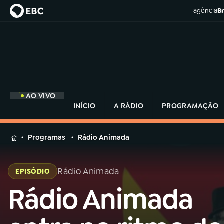
agência
Br
AO VIVO
INÍCIO
A RÁDIO
PROGRAMAÇÃO
MENU
Programas
Rádio Animada
Buscar
na
Rádio Animada
EPISÓDIO
Rádio
Buscar
MEC
Rádio Animada
Buscar
na
Rádio
Início
AO VIVO