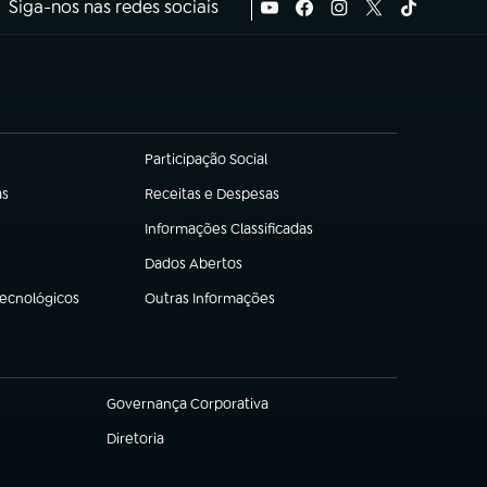
Siga-nos nas redes sociais
Participação Social
(abre em nova aba)
as
Receitas e Despesas
(abre em nova aba)
Informações Classificadas
(abre em nova aba)
Dados Abertos
(abre em nova aba)
Tecnológicos
Outras Informações
(abre em nova aba)
Governança Corporativa
(abre em nova aba)
Diretoria
(abre em nova aba)