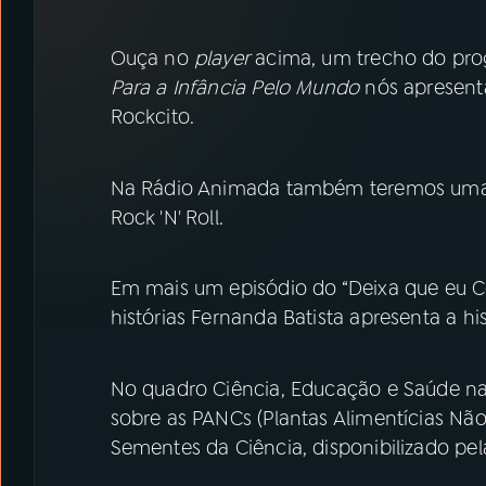
07
ÚLTIMAS
Ouça no
player
acima, um trecho do pro
08
PRÊMIO RÁDIO MEC
Para a Infância Pelo Mundo
nós apresent
Rockcito.
ACOMPANHE A RÁDIO MEC
Na Rádio Animada também teremos uma s
YouTube
Facebook
Rock 'N' Roll.
Instagram
X
Em mais um episódio do “Deixa que eu C
TikTok
histórias Fernanda Batista apresenta a his
No quadro Ciência, Educação e Saúde n
sobre as PANCs (Plantas Alimentícias Nã
Sementes da Ciência, disponibilizado pel