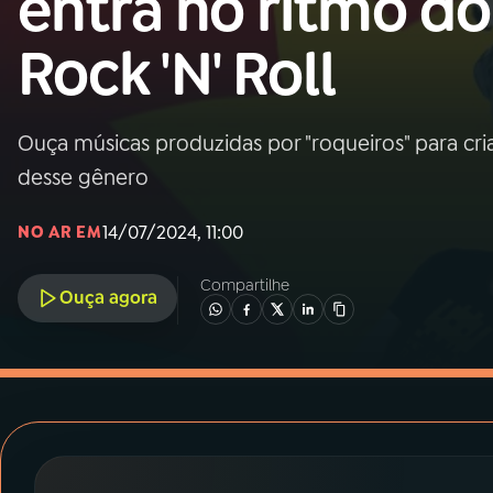
entra no ritmo do
MEC
Rock 'N' Roll
01
INÍCIO
02
A RÁDIO
Ouça músicas produzidas por "roqueiros" para c
desse gênero
03
PROGRAMAÇÃO
14/07/2024, 11:00
NO AR EM
04
PROGRAMAS
Compartilhe
Ouça agora
05
PODCASTS
06
VIDEOCASTS