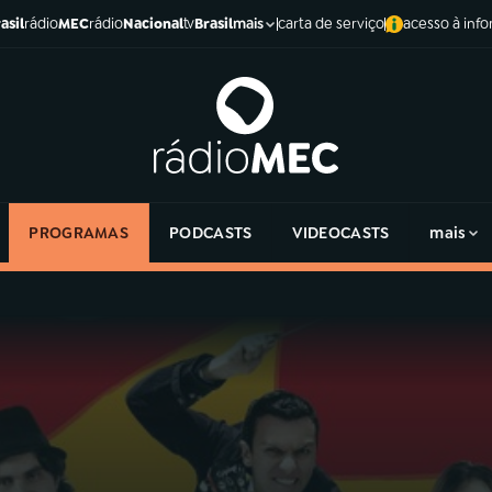
asil
rádio
MEC
rádio
Nacional
tv
Brasil
carta de serviço
acesso à inf
mais
PROGRAMAS
PODCASTS
VIDEOCASTS
mais